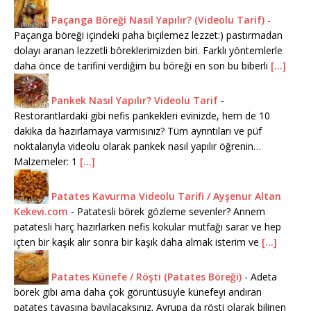
Paçanga Böreği Nasıl Yapılır? (Videolu Tarif)
-
Paçanga böreği içindeki paha biçilemez lezzet:) pastırmadan
dolayı aranan lezzetli böreklerimizden biri. Farklı yöntemlerle
daha önce de tarifini verdiğim bu böreği en son bu biberli
[...]
Pankek Nasıl Yapılır? Videolu Tarif
-
Restorantlardaki gibi nefis pankekleri evinizde, hem de 10
dakika da hazırlamaya varmısınız? Tüm ayrıntıları ve püf
noktalarıyla videolu olarak pankek nasıl yapılır öğrenin…
Malzemeler: 1
[...]
Patates Kavurma Videolu Tarifi / Ayşenur Altan
Kekevi.com
-
Patatesli börek gözleme sevenler? Annem
patatesli harç hazırlarken nefis kokular mutfağı sarar ve hep
içten bir kaşık alır sonra bir kaşık daha almak isterim ve
[...]
Patates Künefe / Röşti (Patates Böreği)
-
Adeta
börek gibi ama daha çok görüntüsüyle künefeyi andıran
patates tavasına bayılacaksınız. Avrupa da röşti olarak bilinen