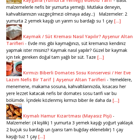
Kaygana (Yumurta Yemeği) videolu Tarif
-
Basit
malzemelerle nefis bir yumurta yemeği. Mutlaka deneyin,
kahvaltılarınızın vazgeçilmezi olmaya aday..:) Malzemeler: 2
yumurta 2 yemek kaşığı un yarım su bardağı su 1 çay
[...]
Kaymak / Süt Kreması Nasıl Yapılır? Ayşenur Altan
Tarifleri
-
Evde mis gibi kaymağınızı, süt kremanızı kendiniz
yapmak ister misiniz? Kaymak nasıl yapılır? Güzel bir kaymak
için tek gereken doğal tam yağlı bir süt. Taze
[...]
Kırmızı Biberli Domates Sosu Konservesi / Her Eve
Lazım Nefis Bir Tarif | Ayşenur Altan Tarifleri
-
Yemeklere,
menemene, makarna sosuna, kahvaltılarınızda, kısacası her
yere lezzet katacak nefis bir domates sosu tarifi var bu
bölümde. İçindeki közlenmiş kırmızı biber ile daha da
[...]
Kıymalı Hamur Kızartması (Mayasız Pişi)
-
Malzemeler: (4 kişilik) 1 yumurta 3 yemek kaşığı yoğurt yaklaşık
2 buçuk su bardağı un (yarısı tam buğday eklenebilir) 1 çay
kaşığı tuz 1 çay
[...]