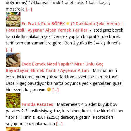
doğranmış) 1/4 kangal sucuk 1 adet sosis 1 kase kaşar,
mozarella
[...]
En Pratik Rulo BÖREK
(2 Dakikada Şekil Verin:) |
Patatesli.. Ayşenur Altan Yemek Tarifleri
-
İstediğiniz börek
harcı ile iki dakikada şekil vererek yapılan bu pratik rulo börek
tarifi tam dar zamanlara göre.. Ben 2 yufka ile 3-4 kişilik nefis
[...]
Evde Ekmek Nasıl Yapılır? Mısır Unlu Geç
Bayatlayan Ekmek Tarifi / Ayşenur Altan
-
Mısır ununun
lezzetini içeren, yumuşak ve farklı ve lezzetli bir ekmek tarifi.
Üstelik geç bayatlıyor biz hafta boyunca yedik gerçekten güzel
bir lezzet, kaçırmayın
[...]
Fırında Patates
-
Malzemeler: 4-5 adet buyuk boy
patates 2-3 kasik siviyag tuz, karabiber, kekik, toz kirmizi biber
Yapilisi: Firininizi 450F (225C) dereceye getirin. Patatesleri
soyup once uzunlamasina
[...]