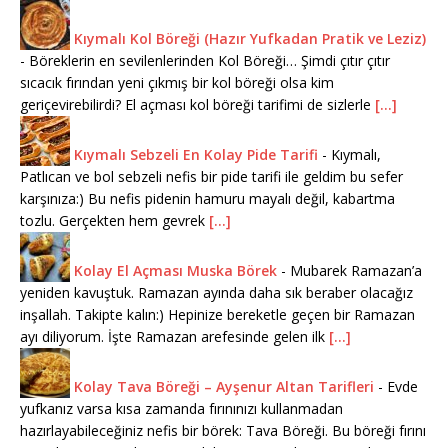
Kıymalı Kol Böreği (Hazır Yufkadan Pratik ve Leziz)
-
Böreklerin en sevilenlerinden Kol Böreği… Şimdi çıtır çıtır
sıcacık fırından yeni çıkmış bir kol böreği olsa kim
geriçevirebilirdi? El açması kol böreği tarifimi de sizlerle
[...]
Kıymalı Sebzeli En Kolay Pide Tarifi
-
Kıymalı,
Patlıcan ve bol sebzeli nefis bir pide tarifi ile geldim bu sefer
karşınıza:) Bu nefis pidenin hamuru mayalı değil, kabartma
tozlu. Gerçekten hem gevrek
[...]
Kolay El Açması Muska Börek
-
Mubarek Ramazan’a
yeniden kavuştuk. Ramazan ayında daha sık beraber olacağız
inşallah. Takipte kalın:) Hepinize bereketle geçen bir Ramazan
ayı diliyorum. İşte Ramazan arefesinde gelen ilk
[...]
Kolay Tava Böreği – Ayşenur Altan Tarifleri
-
Evde
yufkanız varsa kısa zamanda fırınınızı kullanmadan
hazırlayabileceğiniz nefis bir börek: Tava Böreği. Bu böreği fırını