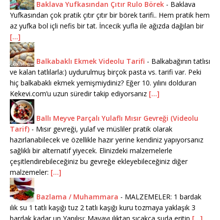
Baklava Yufkasından Çıtır Rulo Börek
-
Baklava
Yufkasından çok pratik çıtır çıtır bir börek tarifi.. Hem pratik hem
az yufka bol içli nefis bir tat. İncecik yufla ile ağızda dağılan bir
[...]
Balkabaklı Ekmek Videolu Tarifi
-
Balkabağının tatlısı
ve kalan tatlılarla:) uydurulmuş birçok pasta vs. tarifi var. Peki
hiç balkabaklı ekmek yemişmiydiniz? Eğer 10. yılını dolduran
Kekevi.com’u uzun süredir takip ediyorsanız
[...]
Ballı Meyve Parçalı Yulaflı Mısır Gevreği (Videolu
Tarif)
-
Mısır gevreği, yulaf ve müsliler pratik olarak
hazırlanabilecek ve özellikle hazır yerine kendiniz yapıyorsanız
sağlıklı bir alternatif yiyecek. Elinizdeki malzemelerle
çeşitlendirebileceğiniz bu gevreğe ekleyebileceğiniz diğer
malzemeler:
[...]
Bazlama / Muhammara
-
MALZEMELER: 1 bardak
ılık su 1 tatlı kaşığı tuz 2 tatlı kaşığı kuru tozmaya yaklaşık 3
bardak kadar un Yapılışı: Mayayı ılıktan sıcakça suda eritip
[...]