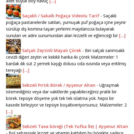
adet büyük boy havuç
[...]
Saçaklı / Sakallı Poğaça Videolu Tarif
-
Saçaklı
poğaça pastanelerde satılan, yumuşak puf poğaça içine peynir
sürülüp dış kısmına taşan yerlerini maydanoza bulayarak
sunulan ve adını sunumundan alan lezzetli ve eğlenceği bir
[...]
Salçalı Zeytinli Mayalı Çörek
-
Biri salçalı sarımsaklı
cevizli diğeri zeytin ve kekikli harika iki çörek Malzemeler: 1
bardak ılık süt 2 yemek kaşığı dolusu oda ısısında veya eritilmiş
tereyağı
[...]
Sebzeli Pırtık Börek / Ayşenur Altan
-
Uğraşmak
istemediğiniz veya dar vakitlerde yapabileceğiniz pratik bir
börek. tepsiye döşeme yok tek tek ıslatma yok. hepsi bir
kasede birleşiyor ve tepsiye boşaltıveriyorsunuz. Malzemeler: 2
[...]
Sebzeli Tava böreği (Tek Yufka İle) | Ayşenur Altan
-
Bol sebzesiyle lezzet ve vitamin kattığım bu börekte sadece