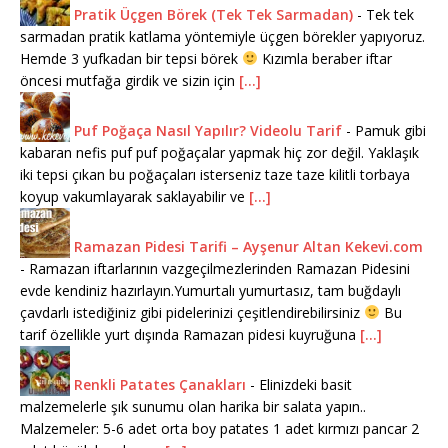
Pratik Üçgen Börek (Tek Tek Sarmadan)
-
Tek tek
sarmadan pratik katlama yöntemiyle üçgen börekler yapıyoruz.
Hemde 3 yufkadan bir tepsi börek
Kızımla beraber iftar
öncesi mutfağa girdik ve sizin için
[...]
Puf Poğaça Nasıl Yapılır? Videolu Tarif
-
Pamuk gibi
kabaran nefis puf puf poğaçalar yapmak hiç zor değil. Yaklaşık
iki tepsi çıkan bu poğaçaları isterseniz taze taze kilitli torbaya
koyup vakumlayarak saklayabilir ve
[...]
Ramazan Pidesi Tarifi – Ayşenur Altan Kekevi.com
-
Ramazan iftarlarının vazgeçilmezlerinden Ramazan Pidesini
evde kendiniz hazırlayın.Yumurtalı yumurtasız, tam buğdaylı
çavdarlı istediğiniz gibi pidelerinizi çeşitlendirebilirsiniz
Bu
tarif özellikle yurt dışında Ramazan pidesi kuyruğuna
[...]
Renkli Patates Çanakları
-
Elinizdeki basit
malzemelerle şık sunumu olan harika bir salata yapın..
Malzemeler: 5-6 adet orta boy patates 1 adet kırmızı pancar 2