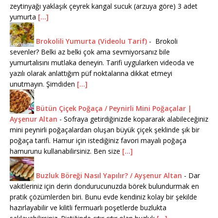
zeytinyağı yaklaşık çeyrek kangal sucuk (arzuya göre) 3 adet
yumurta
[...]
Brokolili Yumurta (Videolu Tarif)
-
Brokoli
sevenler? Belki az belki çok ama sevmiyorsanız bile
yumurtalısını mutlaka deneyin. Tarifi uygularken videoda ve
yazılı olarak anlattığım püf noktalarına dikkat etmeyi
unutmayın. Şimdiden
[...]
Bütün Çiçek Poğaça / Peynirli Mini Poğaçalar |
Ayşenur Altan
-
Sofraya getirdiğinizde kopararak alabileceğiniz
mini peynirli poğaçalardan oluşan büyük çiçek şeklinde şık bir
poğaça tarifi. Hamur için istediğiniz favori mayalı poğaça
hamurunu kullanabilirsiniz. Ben size
[...]
Buzluk Böreği Nasıl Yapılır? / Ayşenur Altan
-
Dar
vakitleriniz için derin dondurucunuzda börek bulundurmak en
pratik çözümlerden biri. Bunu evde kendiniz kolay bir şekilde
hazırlayabilir ve kilitli fermuarlı poşetlerde buzlukta