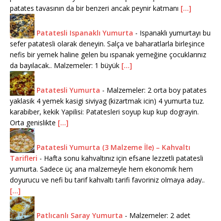
patates tavasının da bir benzeri ancak peynir katmanı
[...]
Patatesli Ispanaklı Yumurta
-
Ispanaklı yumurtayı bu
sefer patatesli olarak deneyin. Salça ve baharatlarla birleşince
nefis bir yemek haline gelen bu ıspanak yemeğine çocuklarınız
da bayılacak.. Malzemeler: 1 büyük
[...]
Patatesli Yumurta
-
Malzemeler: 2 orta boy patates
yaklasik 4 yemek kasigi siviyag (kizartmak icin) 4 yumurta tuz.
karabiber, kekik Yapilisi: Patatesleri soyup kup kup dograyin.
Orta genislikte
[...]
Patatesli Yumurta (3 Malzeme İle) – Kahvaltı
Tarifleri
-
Hafta sonu kahvaltınız için efsane lezzetli patatesli
yumurta. Sadece üç ana malzemeyle hem ekonomik hem
doyurucu ve nefi bu tarif kahvaltı tarifi favoriniz olmaya aday..
[...]
Patlıcanlı Saray Yumurta
-
Malzemeler: 2 adet