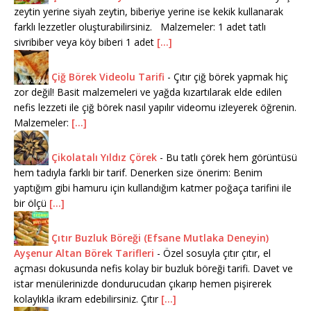
zeytin yerine siyah zeytin, biberiye yerine ise kekik kullanarak
farklı lezzetler oluşturabilirsiniz. Malzemeler: 1 adet tatlı
sivribiber veya köy biberi 1 adet
[...]
Çiğ Börek Videolu Tarifi
-
Çıtır çiğ börek yapmak hiç
zor değil! Basit malzemeleri ve yağda kızartılarak elde edilen
nefis lezzeti ile çiğ börek nasıl yapılır videomu izleyerek öğrenin.
Malzemeler:
[...]
Çikolatalı Yıldız Çörek
-
Bu tatlı çörek hem görüntüsü
hem tadıyla farklı bir tarif. Denerken size önerim: Benim
yaptığım gibi hamuru için kullandığım katmer poğaça tarifini ile
bir ölçü
[...]
Çıtır Buzluk Böreği (Efsane Mutlaka Deneyin)
Ayşenur Altan Börek Tarifleri
-
Özel sosuyla çıtır çıtır, el
açması dokusunda nefis kolay bir buzluk böreği tarifi. Davet ve
istar menülerinizde dondurucudan çıkarıp hemen pişirerek
kolaylıkla ikram edebilirsiniz. Çıtır
[...]