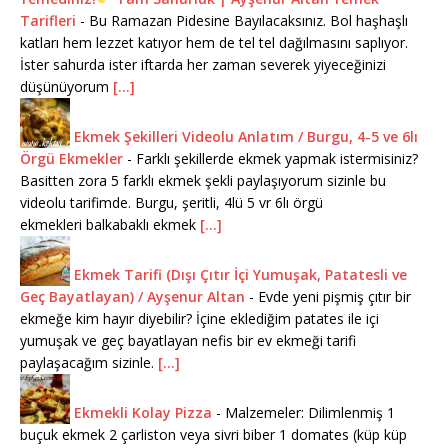
Tarifleri
-
Bu Ramazan Pidesine Bayılacaksınız. Bol haşhaşlı
katları hem lezzet katıyor hem de tel tel dağılmasını saplıyor.
İster sahurda ister iftarda her zaman severek yiyeceğinizi
düşünüyorum
[...]
Ekmek Şekilleri Videolu Anlatım / Burgu, 4-5 ve 6lı
Örgü Ekmekler
-
Farklı şekillerde ekmek yapmak istermisiniz?
Basitten zora 5 farklı ekmek şekli paylaşıyorum sizinle bu
videolu tarifimde. Burgu, şeritli, 4lü 5 vr 6lı örgü
ekmekleri balkabaklı ekmek
[...]
Ekmek Tarifi (Dışı Çıtır İçi Yumuşak, Patatesli ve
Geç Bayatlayan) / Ayşenur Altan
-
Evde yeni pişmiş çıtır bir
ekmeğe kim hayır diyebilir? İçine eklediğim patates ile içi
yumuşak ve geç bayatlayan nefis bir ev ekmeği tarifi
paylaşacağım sizinle.
[...]
Ekmekli Kolay Pizza
-
Malzemeler: Dilimlenmiş 1
buçuk ekmek 2 çarliston veya sivri biber 1 domates (küp küp