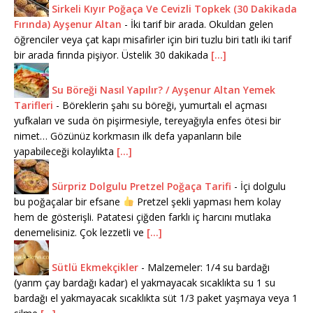
Sirkeli Kıyır Poğaça Ve Cevizli Topkek (30 Dakikada
Fırında) Ayşenur Altan
-
İki tarif bir arada. Okuldan gelen
öğrenciler veya çat kapı misafirler için biri tuzlu biri tatlı iki tarif
bir arada fırında pişiyor. Üstelik 30 dakikada
[...]
Su Böreği Nasıl Yapılır? / Ayşenur Altan Yemek
Tarifleri
-
Böreklerin şahı su böreği, yumurtalı el açması
yufkaları ve suda ön pişirmesiyle, tereyağıyla enfes ötesi bir
nimet… Gözünüz korkmasın ilk defa yapanların bile
yapabileceği kolaylıkta
[...]
Sürpriz Dolgulu Pretzel Poğaça Tarifi
-
İçi dolgulu
bu poğaçalar bir efsane
Pretzel şekli yapması hem kolay
hem de gösterişli. Patatesi çiğden farklı iç harcını mutlaka
denemelisiniz. Çok lezzetli ve
[...]
Sütlü Ekmekçikler
-
Malzemeler: 1/4 su bardağı
(yarım çay bardağı kadar) el yakmayacak sıcaklıkta su 1 su
bardağı el yakmayacak sıcaklıkta süt 1/3 paket yaşmaya veya 1