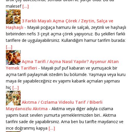
malesef
[...]
3 Farklı Mayalı Açma Çörek / Zeytin, Salça ve
Haşhaşlı
-
Mayalı poğaça hamuru ile salçalı, zeytinli ve haşhaşlı
birbirinden nefis 3 çeşit açma çörek yapıyoruz. Bu şekilleri farklı
tariflere de uygulayabilirsiniz. Kullandığım hamur tarifim burada:
[...]
Açma Tarifi / Açma Nasıl Yapılır? Ayşenur Altan
Yemek Tarifleri
-
Mayalı puf puf kabaran ve yumuşacık bir
açma tarifi paylaşmak istedim bu bölümde. Yaşmaya veya kuru
maya ile yapabileceğiniz ev yapımı kabarık açmaları yapması
hiç
[...]
Akıtma / Cızlama Videolu Tarif / Biberli
Maydanozlu Akıtma
-
Akıtma veya diğer adıyla cızlama
yapımı basit sevilen yumurta yemeklerimizden biri.. Akıtma
tarifini sade de yapabilirsiniz. Ama ben bu tarifte maydanoz ve
ince doğranmış kapya
[...]