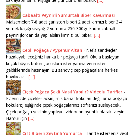
saklayabilirsiniz. Piştiğinde çıtır çıtır olan buzluk
[...]
Cabaaltı Peynirli Yumurtalı Biber Kavurması
-
Malzemeler: 7-8 adet çarliston biberi 2 adet kırmızı biber 3-4
yemek kaşığı sıvıyağ 2 yumurta 250-300gr. kadar cabaaltı
peyniri (lordan da yapılabilir) kırmızı pul biber,
[...]
Cepli Poğaça / Ayşenur Altan
-
Nefis sandviçler
hazırlayabileceğiniz harika bir poğaça tarifi. Okula başlayan
küçük büyük bütün çocuklara ister yanına verin ister
geldiklerinde hazırlayın. Bu sandviç cep poğaçalara herkes
bayılacak…
[...]
Çiçek Poğaça Şekli Nasıl Yapılır? Videolu Tarifler
-
Evlerinizde çiçekler açsın, mis bahar kokuları değil ama poğaça
kokuları:) eşliğinde çiçek poğaçalarınız sofranızı süsleyecek..
Çiçek poğaça şeklinin yapılışını videodan ayrıntılı olarak izleyin.
Hamur için
[...]
Çift Biberli Zeytinli Yumurta
-
Tarifte isterseniz yeşil