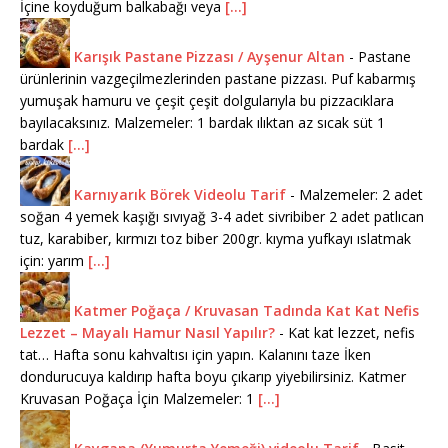
İçine koyduğum balkabağı veya
[...]
Karışık Pastane Pizzası / Ayşenur Altan
-
Pastane
ürünlerinin vazgeçilmezlerinden pastane pizzası. Puf kabarmış
yumuşak hamuru ve çeşit çeşit dolgularıyla bu pizzacıklara
bayılacaksınız. Malzemeler: 1 bardak ılıktan az sıcak süt 1
bardak
[...]
Karnıyarık Börek Videolu Tarif
-
Malzemeler: 2 adet
soğan 4 yemek kaşığı sıvıyağ 3-4 adet sivribiber 2 adet patlıcan
tuz, karabiber, kırmızı toz biber 200gr. kıyma yufkayı ıslatmak
için: yarım
[...]
Katmer Poğaça / Kruvasan Tadında Kat Kat Nefis
Lezzet – Mayalı Hamur Nasıl Yapılır?
-
Kat kat lezzet, nefis
tat… Hafta sonu kahvaltısı için yapın. Kalanını taze İken
dondurucuya kaldırıp hafta boyu çıkarıp yiyebilirsiniz. Katmer
Kruvasan Poğaça İçin Malzemeler: 1
[...]