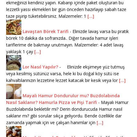
ekmeğinizi kendiniz yapın. Kabarıp içinde paket oluşturan bu
lezzetli yassı ekmekleri bir gün önceden hazırlayıp sabah taze
taze pişirip tüketebilirsiniz. Malzemeler: 1
[...]
Lavaştan Börek Tarifi
-
Elinizde lavaş varsa bu pratik
börek 10 dakika da sofranızda.. Diğer tavada hamur işleri
tariflerime de bakmayı unutmayın. Malzemeler: 4 adet lavaş
yaklaşık 1 çay
[...]
Lor Nasıl Yapılır?
-
Elinizde ekşimeye yüz tutmuş
veya kesilmiş sütünüz varsa, hele ki bu doğal köy sütü ise
kahvaltılarınızın lezzetine lezzet katacak bir kesik veya lor
[...]
Mayalı Hamur Dondurulur mu? Buzdolabında
Nasıl Saklanır? Hamurla Pizza ve Pişi Tarifi
-
Mayalı Hamur
Buzdolabında bekletilir mi? Derin dondurucuda Hamur nasıl
saklanır mı? gibi sorular sıkça geliyordu. Bende özellikle dar
zamanda yapmak için ve çalışan hanımlar için
[...]