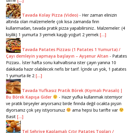
silme
[...]
Tavada Kolay Pizza (Video)
-
Her zaman elinizin
altında olan malzemelerle çok kısa zamanda fırın
kullanmadan, tavada pratik pizza yapabilirsiniz.. Malzemeler: (4
kişilik) 1 yumurta 3 yemek kaşığı yoğurt 2 yemek
[...]
Tavada Patates Pizzası (1 Patates 1 Yumurta) /
Çayı demleyin yapmaya başlayın – Ayşenur Altan
-
Patates
Pizzası.. İster hafta sonu kahvaltısına ister çayın yanına 10
dakikada hazır olabilecek nefis bir tarif. İçinde un yok, 1 patates
1 yumurta ile 2
[...]
Tavada Yufkasız Pratik Börek (Kıymalı Pırasalı) |
Bu Börek Kapışa Gider
-
Hazır yufka kullanmak istemiyor
ve pratik birşeyler arıyorsanız birde fırında değil ocakta pişsin
diyorsanız çok şey istiyorsunuz
ama hepsi bu tarifte var
Basit
[...]
Tel Şehriye Kaplamalı Çıtır Patates Topları /