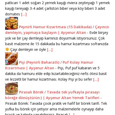
patlıcan 1 adet soğan 2 yemek kaşığı riviera zeytinyağı 1 yemek
kaşığı tereyağı 3-4 adet çarliston biber veya köy biberi 3 adet
domates
[...]
Peynirli Hamur Kızartması (15 Dakikada) / Çayınızı
demleyin, yapmaya başlayın | Ayşenur Altan
-
Evde birşey
yok ve bir çay demleyip karnınızı doyurmak istiyorsunuz. Çok
basit malzeme ile 15 dakikada bu hamur kızartması sofranızda
Çayı demleyin ve öyle
[...]
Pişi (Peynirli Baharatlı) / Puf Kolay Hamur
Kızartması | Ayşenur Altan
-
Pişi, Puf puf kabaran ve 5
dakika da hamuru elde edip kızartabileceğiniz nefis ötesi basit
ve lezzetli bir hamur kızartması. Kolay Pişi yi bu sefer
[...]
Pırasalı Börek / Tavada tek yufkayla pırasayı
böreğe dönüştürün:) | Ayşenur Altan Yemek Tarifleri
-
Pırasalı Börek: Tavada çook pratik ve hafif bir börek tarifi. Tek
yufka bu börek için yetiyor ama malzemelerle oynayıp daha
büyük ve kalında yapabilirsiniz. Pırasalı
[...]