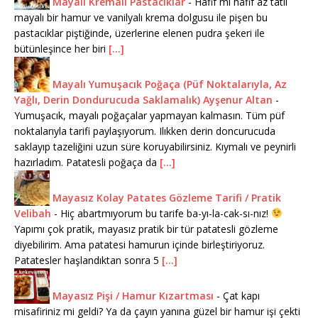
Mayalı Kremalı Pastacıklar
-
Hafif mi hafif az tatlı
mayalı bir hamur ve vanilyalı krema dolgusu ile pişen bu
pastacıklar piştiğinde, üzerlerine elenen pudra şekeri ile
bütünleşince her biri
[...]
Mayalı Yumuşacık Poğaça (Püf Noktalarıyla, Az
Yağlı, Derin Dondurucuda Saklamalık) Ayşenur Altan
-
Yumuşacık, mayalı poğaçalar yapmayan kalmasın. Tüm püf
noktalarıyla tarifi paylaşıyorum. Ilıkken derin doncurucuda
saklayıp tazeliğini uzun süre koruyabilirsiniz. Kıymalı ve peynirli
hazırladım. Patatesli poğaça da
[...]
Mayasız Kolay Patates Gözleme Tarifi / Pratik
Velibah
-
Hiç abartmıyorum bu tarife ba-yı-la-cak-sı-nız!
Yapımı çok pratik, mayasız pratik bir tür patatesli gözleme
diyebilirim. Ama patatesi hamurun içinde birleştiriyoruz.
Patatesler haşlandıktan sonra 5
[...]
Mayasız Pişi / Hamur Kızartması
-
Çat kapı
misafiriniz mi geldi? Ya da çayın yanına güzel bir hamur işi çekti