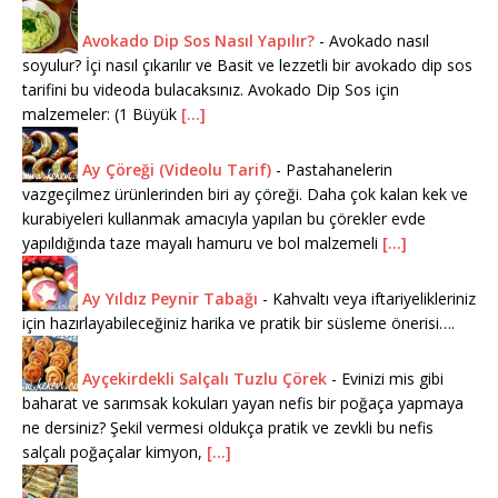
Avokado Dip Sos Nasıl Yapılır?
-
Avokado nasıl
soyulur? İçi nasıl çıkarılır ve Basit ve lezzetli bir avokado dip sos
tarifini bu videoda bulacaksınız. Avokado Dip Sos için
malzemeler: (1 Büyük
[...]
Ay Çöreği (Videolu Tarif)
-
Pastahanelerin
vazgeçilmez ürünlerinden biri ay çöreği. Daha çok kalan kek ve
kurabiyeleri kullanmak amacıyla yapılan bu çörekler evde
yapıldığında taze mayalı hamuru ve bol malzemeli
[...]
Ay Yıldız Peynir Tabağı
-
Kahvaltı veya iftariyelikleriniz
için hazırlayabileceğiniz harika ve pratik bir süsleme önerisi….
Ayçekirdekli Salçalı Tuzlu Çörek
-
Evinizi mis gibi
baharat ve sarımsak kokuları yayan nefis bir poğaça yapmaya
ne dersiniz? Şekil vermesi oldukça pratik ve zevkli bu nefis
salçalı poğaçalar kimyon,
[...]