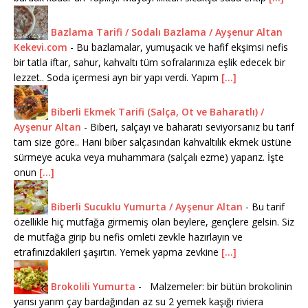
Bazlama Tarifi / Sodalı Bazlama / Ayşenur Altan
Kekevi.com
-
Bu bazlamalar, yumuşacık ve hafif ekşimsi nefis
bir tatla iftar, sahur, kahvaltı tüm sofralarınıza eşlik edecek bir
lezzet.. Soda içermesi ayrı bir yapı verdi. Yapım
[...]
Biberli Ekmek Tarifi (Salça, Ot ve Baharatlı) /
Ayşenur Altan
-
Biberi, salçayı ve baharatı seviyorsanız bu tarif
tam size göre.. Hani biber salçasından kahvaltılık ekmek üstüne
sürmeye acuka veya muhammara (salçalı ezme) yaparız. İşte
onun
[...]
Biberli Sucuklu Yumurta / Ayşenur Altan
-
Bu tarif
özellikle hiç mutfağa girmemiş olan beylere, gençlere gelsin. Siz
de mutfağa girip bu nefis omleti zevkle hazırlayın ve
etrafınızdakileri şaşırtın. Yemek yapma zevkine
[...]
Brokolili Yumurta
-
Malzemeler: bir bütün brokolinin
yarısı yarım çay bardağından az su 2 yemek kaşığı riviera