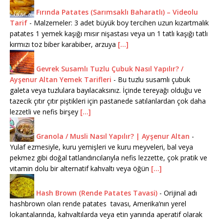
Fırında Patates (Sarımsaklı Baharatlı) – Videolu
Tarif
-
Malzemeler: 3 adet büyük boy tercihen uzun kızartmalık
patates 1 yemek kaşığı mısır nişastası veya un 1 tatlı kaşığı tatlı
kırmızı toz biber karabiber, arzuya
[...]
Gevrek Susamlı Tuzlu Çubuk Nasıl Yapılır? /
Ayşenur Altan Yemek Tarifleri
-
Bu tuzlu susamlı çubuk
galeta veya tuzlulara bayılacaksınız. İçinde tereyağı olduğu ve
tazecik çıtır çıtır piştikleri için pastanede satılanlardan çok daha
lezzetli ve nefis birşey
[...]
Granola / Musli Nasıl Yapılır? | Ayşenur Altan
-
Yulaf ezmesiyle, kuru yemişleri ve kuru meyveleri, bal veya
pekmez gibi doğal tatlandırıcılarıyla nefis lezzette, çok pratik ve
vitamin dolu bir alternatif kahvaltı veya öğün
[...]
Hash Brown (Rende Patates Tavasi)
-
Orijinal adı
hashbrown olan rende patates tavası, Amerika’nın yerel
lokantalarında, kahvaltılarda veya etin yanında aperatif olarak