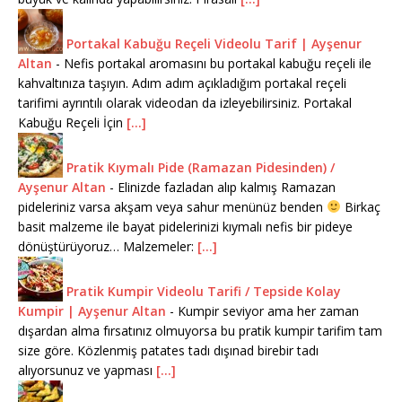
Portakal Kabuğu Reçeli Videolu Tarif | Ayşenur
Altan
-
Nefis portakal aromasını bu portakal kabuğu reçeli ile
kahvaltınıza taşıyın. Adım adım açıkladığım portakal reçeli
tarifimi ayrıntılı olarak videodan da izleyebilirsiniz. Portakal
Kabuğu Reçeli İçin
[...]
Pratik Kıymalı Pide (Ramazan Pidesinden) /
Ayşenur Altan
-
Elinizde fazladan alıp kalmış Ramazan
pideleriniz varsa akşam veya sahur menünüz benden
Birkaç
basit malzeme ile bayat pidelerinizi kıymalı nefis bir pideye
dönüştürüyoruz… Malzemeler:
[...]
Pratik Kumpir Videolu Tarifi / Tepside Kolay
Kumpir | Ayşenur Altan
-
Kumpir seviyor ama her zaman
dışardan alma fırsatınız olmuyorsa bu pratik kumpir tarifim tam
size göre. Közlenmiş patates tadı dışınad birebir tadı
alıyorsunuz ve yapması
[...]