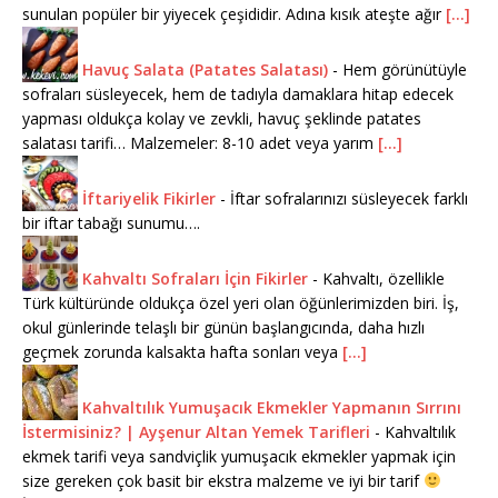
sunulan popüler bir yiyecek çeşididir. Adına kısık ateşte ağır
[...]
Havuç Salata (Patates Salatası)
-
Hem görünütüyle
sofraları süsleyecek, hem de tadıyla damaklara hitap edecek
yapması oldukça kolay ve zevkli, havuç şeklinde patates
salatası tarifi… Malzemeler: 8-10 adet veya yarım
[...]
İftariyelik Fikirler
-
İftar sofralarınızı süsleyecek farklı
bir iftar tabağı sunumu….
Kahvaltı Sofraları İçin Fikirler
-
Kahvaltı, özellikle
Türk kültüründe oldukça özel yeri olan öğünlerimizden biri. İş,
okul günlerinde telaşlı bir günün başlangıcında, daha hızlı
geçmek zorunda kalsakta hafta sonları veya
[...]
Kahvaltılık Yumuşacık Ekmekler Yapmanın Sırrını
İstermisiniz? | Ayşenur Altan Yemek Tarifleri
-
Kahvaltılık
ekmek tarifi veya sandviçlik yumuşacık ekmekler yapmak için
size gereken çok basit bir ekstra malzeme ve iyi bir tarif