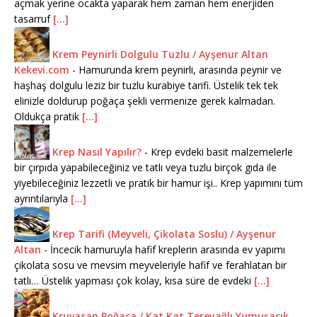
açmak yerine ocakta yaparak hem zaman hem enerjiden
tasarruf
[...]
Krem Peynirli Dolgulu Tuzlu / Ayşenur Altan
Kekevi.com
-
Hamurunda krem peynirli, arasında peynir ve
haşhaş dolgulu leziz bir tuzlu kurabiye tarifi. Üstelik tek tek
elinizle doldurup poğaça şekli vermenize gerek kalmadan.
Oldukça pratik
[...]
Krep Nasıl Yapılır?
-
Krep evdeki basit malzemelerle
bir çırpıda yapabileceğiniz ve tatlı veya tuzlu birçok gıda ile
yiyebileceğiniz lezzetli ve pratik bir hamur işi.. Krep yapımını tüm
ayrıntılarıyla
[...]
Krep Tarifi (Meyveli, Çikolata Soslu) / Ayşenur
Altan
-
İncecik hamuruyla hafif kreplerin arasında ev yapımı
çikolata sosu ve mevsim meyveleriyle hafif ve ferahlatan bir
tatlı… Üstelik yapması çok kolay, kısa süre de evdeki
[...]
Kruvasan Poğaça / Kat Kat Tereyağlı Yumuşacık