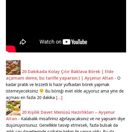
20 Dakikada Kolay Çıtır Baklava Börek | Elde
açamam deme, bu tarifle yaparsın:) | Ayşenur Altan
-
O
kadar pratik ve lezzetli ki hazır yufkadan börek yapmak
istemeyeceksiniz
Bu böreği evet elde açıyoruz ama yine de
açması en fazla 20 dakika
[...]
20 Kişilik Davet Menüsü Hazırlıkları – Ayşenur
Altan
-
Kalabalık misafiriniz ağırlayacaksınız ve ne yapsam diye
düşünüyorsunuz. Genellikle tasvip etmesek, fazla bulsak da
artık çay davetlerinde sofralar birbiri ile yarışır oldu. Bu da