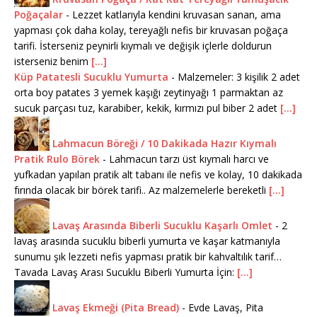
Poğaçalar
-
Lezzet katlarıyla kendini kruvasan sanan, ama
yapması çok daha kolay, tereyağlı nefis bir kruvasan poğaça
tarifi. İsterseniz peynirli kıymalı ve değişik içlerle doldurun
isterseniz benim
[...]
Küp Patatesli Sucuklu Yumurta
-
Malzemeler: 3 kişilik 2 adet
orta boy patates 3 yemek kaşığı zeytinyağı 1 parmaktan az
sucuk parçası tuz, karabiber, kekik, kırmızı pul biber 2 adet
[...]
Lahmacun Böreği / 10 Dakikada Hazır Kıymalı
Pratik Rulo Börek
-
Lahmacun tarzı üst kıymalı harcı ve
yufkadan yapılan pratik alt tabanı ile nefis ve kolay, 10 dakikada
fırında olacak bir börek tarifi.. Az malzemelerle bereketli
[...]
Lavaş Arasında Biberli Sucuklu Kaşarlı Omlet
-
2
lavaş arasında sucuklu biberli yumurta ve kaşar katmanıyla
sunumu şık lezzeti nefis yapması pratik bir kahvaltılık tarif…
Tavada Lavaş Arası Sucuklu Biberli Yumurta İçin:
[...]
Lavaş Ekmeği (Pita Bread)
-
Evde Lavaş, Pita