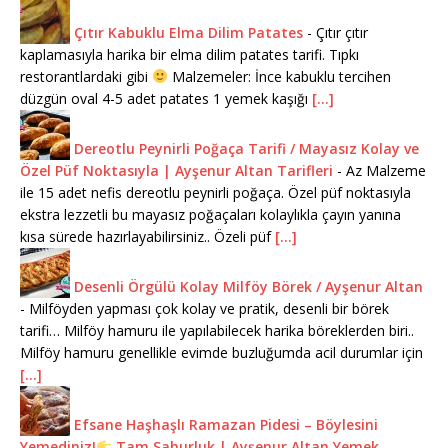
Çıtır Kabuklu Elma Dilim Patates
-
Çıtır çıtır
kaplamasıyla harika bir elma dilim patates tarifi. Tıpkı
restorantlardaki gibi
Malzemeler: İnce kabuklu tercihen
düzgün oval 4-5 adet patates 1 yemek kaşığı
[...]
Dereotlu Peynirli Poğaça Tarifi / Mayasız Kolay ve
Özel Püf Noktasıyla | Ayşenur Altan Tarifleri
-
Az Malzeme
ile 15 adet nefis dereotlu peynirli poğaça. Özel püf noktasıyla
ekstra lezzetli bu mayasız poğaçaları kolaylıkla çayın yanına
kısa sürede hazırlayabilirsiniz.. Özeli püf
[...]
Desenli Örgülü Kolay Milföy Börek / Ayşenur Altan
-
Milföyden yapması çok kolay ve pratik, desenli bir börek
tarifi… Milföy hamuru ile yapılabilecek harika böreklerden biri..
Milföy hamuru genellikle evimde buzluğumda acil durumlar için
[...]
Efsane Haşhaşlı Ramazan Pidesi – Böylesini
Yemediniz!
Tam Sahurluk | Ayşenur Altan Yemek