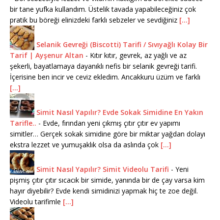
bir tane yufka kullandım. Üstelik tavada yapabileceğiniz çok
pratik bu böreği elinizdeki farklı sebzeler ve sevdiğiniz
[...]
Selanik Gevreği (Biscotti) Tarifi / Sıvıyağlı Kolay Bir
Tarif | Ayşenur Altan
-
Kıtır kıtır, gevrek, az yağlı ve az
şekerli, bayatlamaya dayanıklı nefis bir selanik gevreği tarifi.
İçerisine ben incir ve ceviz ekledim. Ancakkuru üzüm ve farklı
[...]
Simit Nasıl Yapılır? Evde Sokak Simidine En Yakın
Tarifle..
-
Evde, fırından yeni çıkmış çıtır çıtır ev yapımı
simitler… Gerçek sokak simidine göre bir miktar yağdan dolayı
ekstra lezzet ve yumuşaklık olsa da aslında çok
[...]
Simit Nasıl Yapılır? Simit Videolu Tarifi
-
Yeni
pişmiş çıtır çıtır sıcacık bir simide, yanında bir de çay varsa kim
hayır diyebilir? Evde kendi simidinizi yapmak hiç te zoe değil.
Videolu tarifimle
[...]