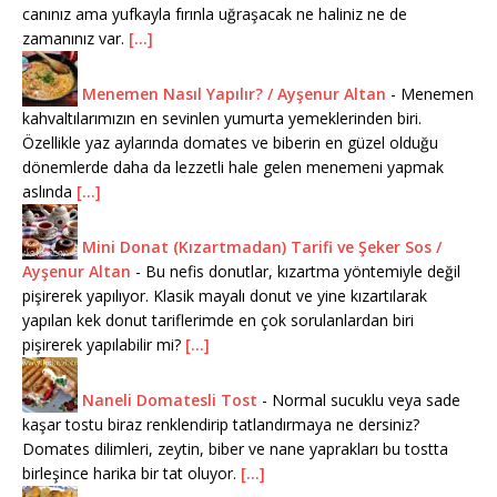
canınız ama yufkayla fırınla uğraşacak ne haliniz ne de
zamanınız var.
[...]
Menemen Nasıl Yapılır? / Ayşenur Altan
-
Menemen
kahvaltılarımızın en sevinlen yumurta yemeklerinden biri.
Özellikle yaz aylarında domates ve biberin en güzel olduğu
dönemlerde daha da lezzetli hale gelen menemeni yapmak
aslında
[...]
Mini Donat (Kızartmadan) Tarifi ve Şeker Sos /
Ayşenur Altan
-
Bu nefis donutlar, kızartma yöntemiyle değil
pişirerek yapılıyor. Klasik mayalı donut ve yine kızartılarak
yapılan kek donut tariflerimde en çok sorulanlardan biri
pişirerek yapılabilir mi?
[...]
Naneli Domatesli Tost
-
Normal sucuklu veya sade
kaşar tostu biraz renklendirip tatlandırmaya ne dersiniz?
Domates dilimleri, zeytin, biber ve nane yaprakları bu tostta
birleşince harika bir tat oluyor.
[...]