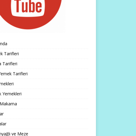
ında
 Tarifleri
 Tarifleri
emek Tarifleri
mekleri
k Yemekleri
 Makarna
lar
alar
nyağlı ve Meze