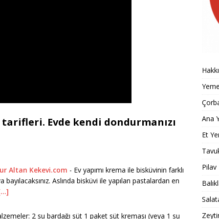
Hakk
Yemek
Çorba
Ana Y
tarifleri. Evde kendi dondurmanızı
Et Ye
Tavu
Pilav
ur Altan Kekevi.com
-
Ev yapımı krema ile bisküvinin farklı
a bayılacaksınız. Aslında bisküvi ile yapılan pastalardan en
Balık
[...]
Salat
Zeyti
lzemeler: 2 su bardağı süt 1 paket süt kreması (veya 1 su