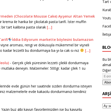
Tart 
Kurab
şirmeden (Chocolate Mousse Cake) Ayşenur Altan Yemek
Yout
krema ile harika bir çikolatalı pasta tarifi. İster muffin
Face
 bir tart kalıbına pasta olarak
[...]
İletiş
arifi
İddia Ediyorum markette böylesini bulamazsın
vişne aroması, rengi ve dokusuyla mükemmel bir vişneli
BLO
 o kadar lezzetli bu dondurmaya ba-yı-la-cak-sı-nız
[...]
Bu bl
deolu)
-
Gerçek çilek püresinin lezzeti çilekli dondurmaya
almak
le mutlaka deneyin. Malzemeler: 500gr. kadar çilek 1 su
Diğer
Abon
lerinde evde günün her saatinde sizden dondurma isteyen
iğiniz malzemelerle evde kakaolu dondurmanızı kendiniz
ARŞ
-
Yazın buz gibi kavun favorilerinizden ise bu kavunlu