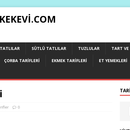
 KEKEVI.COM
 TATLILAR
SÜTLÜ TATLILAR
TUZLULAR
TART VE 
ÇORBA TARIFLERI
EKMEK TARIFLERI
ET YEMEKLERI
i
TAR
rifler
0