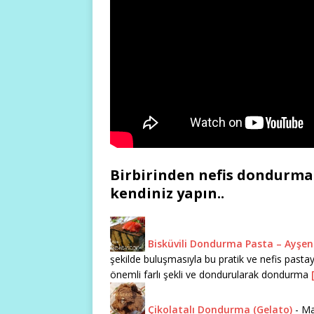
Birbirinden nefis dondurma 
kendiniz yapın..
Bisküvili Dondurma Pasta – Ayşen
şekilde buluşmasıyla bu pratik ve nefis pastay
önemli farlı şekli ve dondurularak dondurma
Çikolatalı Dondurma (Gelato)
-
Ma