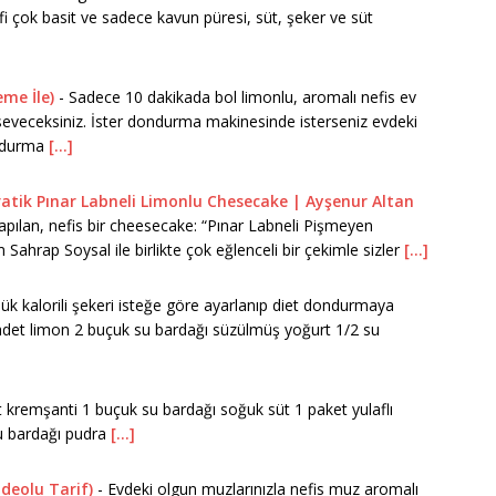
 çok basit ve sadece kavun püresi, süt, şeker ve süt
me İle)
-
Sadece 10 dakikada bol limonlu, aromalı nefis ev
 seveceksiniz. İster dondurma makinesinde isterseniz evdeki
ondurma
[...]
atik Pınar Labneli Limonlu Chesecake | Ayşenur Altan
apılan, nefis bir cheesecake: “Pınar Labneli Pişmeyen
ahrap Soysal ile birlikte çok eğlenceli bir çekimle sizler
[...]
ük kalorili şekeri isteğe göre ayarlanıp diet dondurmaya
3 adet limon 2 buçuk su bardağı süzülmüş yoğurt 1/2 su
 kremşanti 1 buçuk su bardağı soğuk süt 1 paket yulaflı
su bardağı pudra
[...]
deolu Tarif)
-
Evdeki olgun muzlarınızla nefis muz aromalı