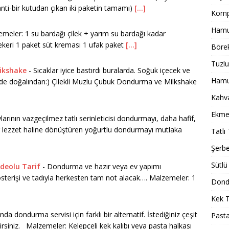
anti-bir kutudan çıkan iki paketin tamamı)
[...]
Komp
Hamur
eler: 1 su bardağı çilek + yarım su bardağı kadar
ekeri 1 paket süt kreması 1 ufak paket
[...]
Börek
Tuzlu
Mikshake
-
Sıcaklar iyice bastırdı buralarda. Soğuk içecek ve
Hamur
de doğalından:) Çilekli Muzlu Çubuk Dondurma ve Milkshake
Kahval
Ekmek
larının vazgeçilmez tatlı serinleticisi dondurmayı, daha hafif,
bir lezzet haline dönüştüren yoğurtlu dondurmayı mutlaka
Tatlı 
Şerbet
Sütlü 
deolu Tarif
-
Dondurma ve hazır veya ev yapımı
österişi ve tadıyla herkesten tam not alacak…. Malzemeler: 1
Dondu
Kek T
nda dondurma servisi için farklı bir alternatif. İstediğiniz çeşit
Pasta
lirsiniz. Malzemeler: Kelepçeli kek kalıbı veya pasta halkası