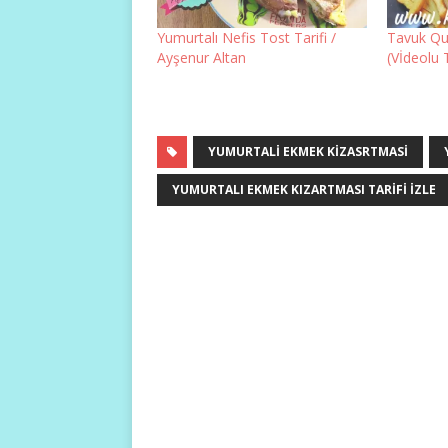
Yumurtalı Nefis Tost Tarifi /
Tavuk Que
Ayşenur Altan
(Vİdeolu 
YUMURTALI EKMEK KIZASRTMASI
YUMURTALI EKMEK KIZARTMASI TARIFI IZLE