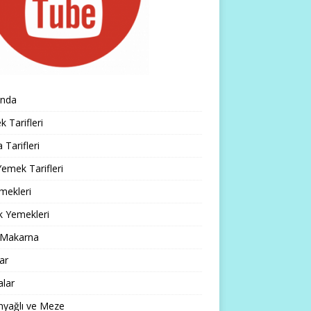
ında
 Tarifleri
 Tarifleri
emek Tarifleri
mekleri
k Yemekleri
 Makarna
lar
alar
nyağlı ve Meze