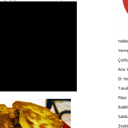
Hakk
Yemek
Çorba
Ana Y
Et Ye
Tavu
Pilav
Balık
Salat
Zeyti