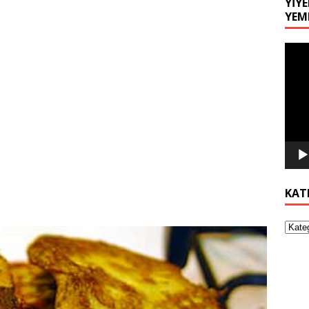
YIYE
YEM
Video
oynat
KAT