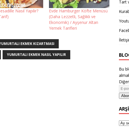
Tart 
sadille Nasıl Yapılır?
Evde Hamburger Köfte Menüsü
Kurab
Tarif)
(Daha Lezzetli, Sağlıklı ve
Yout
Ekonomik) / Ayşenur Altan
Yemek Tarifleri
Face
İletiş
YUMURTALI EKMEK KIZARTMASI
BLO
YUMURTALI EKMEK NASIL YAPILIR
Bu bl
almak
Diğer
Abon
ARŞ