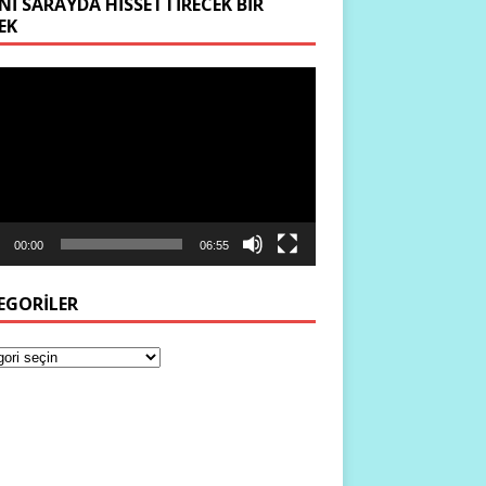
NI SARAYDA HISSETTIRECEK BIR
EK
ıcı
00:00
06:55
EGORILER