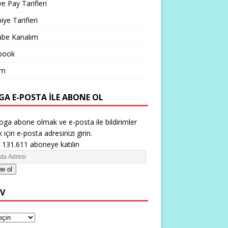
ve Pay Tarifleri
iye Tarifleri
ube Kanalım
book
im
GA E-POSTA ILE ABONE OL
oga abone olmak ve e-posta ile bildirimler
 için e-posta adresinizi girin.
 131.611 aboneye katılın
e ol
IV