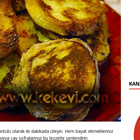
KAN
üntülü olarak iki dakikada izleyin. Hem bayat ekmekleriniz
ya çay sofralarınızı bu lezzetle şenlendirin.