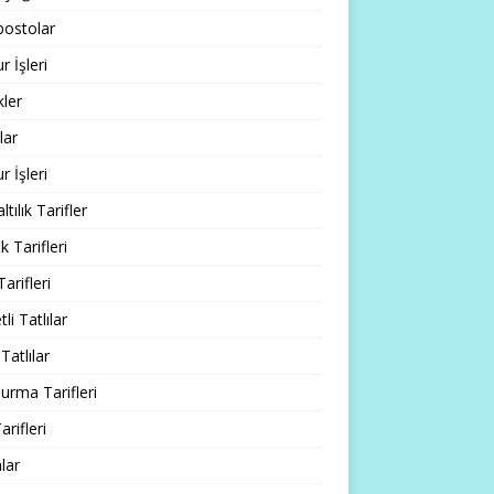
ostolar
 İşleri
ler
lar
 İşleri
tılık Tarifler
 Tarifleri
Tarifleri
li Tatlılar
Tatlılar
rma Tarifleri
arifleri
lar