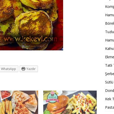
Komp
Hamur
Börek
Tuzlu
Hamur
Kahval
Ekmek
Tatlı 
WhatsApp
Yazdır
Şerbet
Sütlü 
Dondu
Kek T
Pasta