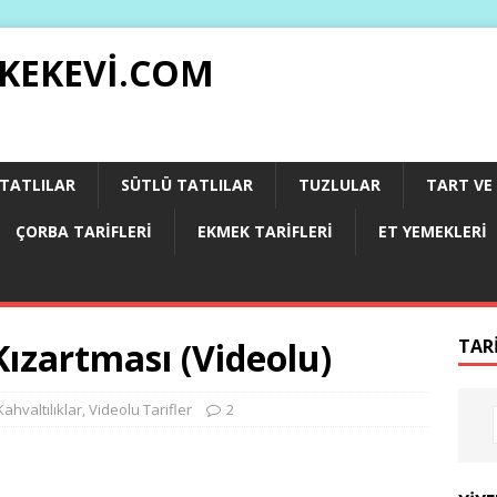
 KEKEVI.COM
 TATLILAR
SÜTLÜ TATLILAR
TUZLULAR
TART VE 
ÇORBA TARIFLERI
EKMEK TARIFLERI
ET YEMEKLERI
ızartması (Videolu)
TAR
Kahvaltılıklar
,
Videolu Tarifler
2