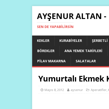
AYŞENUR ALTAN -
SEN DE YAPABILIRSIN
KEKLER
KURABIYELER
ŞERBETLI
BÖREKLER
ANA YEMEK TARIFLERI
PILAV MAKARNA
SALATALAR
Yumurtalı Ekmek K
Mayıs 8, 2012
aysenur
Aperatifler
,