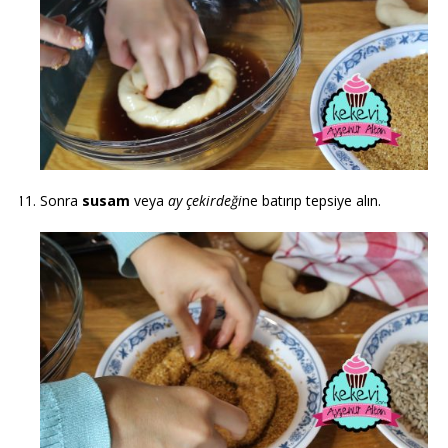
Sonra
susam
veya
ay çekirdeği
ne batırıp tepsiye alın.