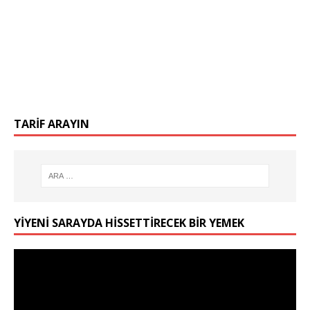
TARIF ARAYIN
YIYENI SARAYDA HISSETTIRECEK BIR YEMEK
Video
oynatıcı