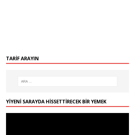
TARIF ARAYIN
YIYENI SARAYDA HISSETTIRECEK BIR YEMEK
Video
oynatıcı