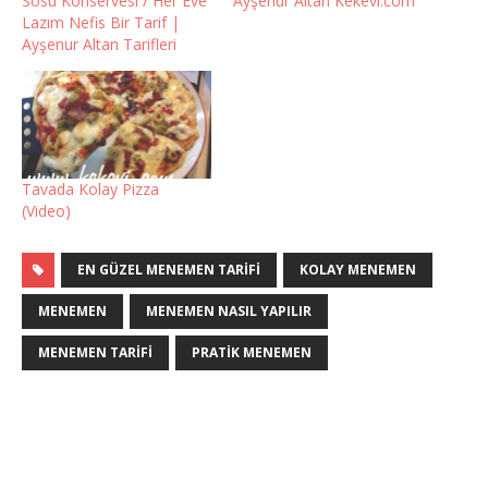
Sosu Konservesi / Her Eve
Ayşenur Altan Kekevi.com
Lazım Nefis Bir Tarif |
Ayşenur Altan Tarifleri
Tavada Kolay Pizza
(Video)
EN GÜZEL MENEMEN TARIFI
KOLAY MENEMEN
MENEMEN
MENEMEN NASIL YAPILIR
MENEMEN TARIFI
PRATIK MENEMEN