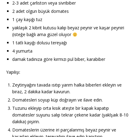
2-3 adet çarliston veya sivribiber
2 adet olgun büyük domates
1 çay kaşığı tuz
yaklaşık 2 kibrit kutusu kalıp beyaz peynir ve kaşar peyniri
(isteğe bağlı ama güzel oluyor
1 tatlı kaşığı dolusu tereyağı
4 yumurta
damak tadınıza göre kırmızı pul biber, karabiber
Yapılışı:
Zeytinyağını tavada ısıtıp yarım halka biberleri ekleyin ve
biraz, 2 dakika kadar kavurun.
Domatesleri soyup küp doğrayın ve ilave edin.
Tuzunu ekleyip orta kısık ateşte bir kapak kapatıp
domatesler suyunu salıp tekrar çekene kadar (yaklşaık 8-10
dakika) pişirin.
Domateslerin üzerine iri parçalanmış beyaz peynir ve
kaşarları ekleyin, tereyağını ilave edip karıştırın.