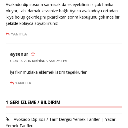
Avakado dip sosuna sarmısak da ekleyebilirsiniz çok harika
oluyor, tabi damak zevkinize bağlı. Ayrıca avakadoyu ortadan
ikiye bölüp çekirdeğini çıkardıktan sonra kabuğunu çok ince bir
şekilde kolayca soyabilirsiniz.
YANITLA
aysenur
OCAK 13, 2016 TARIHINDE, SAAT 2:54 PM
İyi fikir mutlaka eklemek lazım teşekkürler
YANITLA
1 GERI IZLEME / BILDIRIM
Avokado Dip Sos / Tarif Dergisi Yemek Tarifleri | Yazar :
Yemek Tarifleri