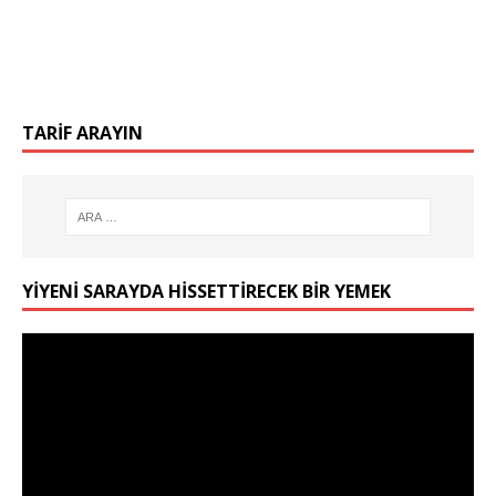
TARIF ARAYIN
YIYENI SARAYDA HISSETTIRECEK BIR YEMEK
Video
oynatıcı