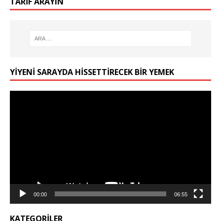
TARIF ARAYIN
YIYENI SARAYDA HISSETTIRECEK BIR YEMEK
Video
oynatıcı
00:00
06:55
KATEGORILER