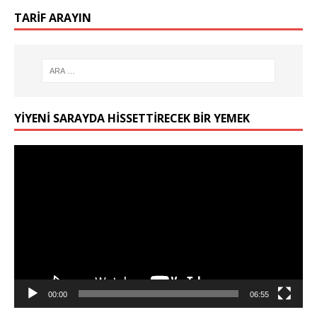
TARIF ARAYIN
YIYENI SARAYDA HISSETTIRECEK BIR YEMEK
Video
oynatıcı
00:00
06:55