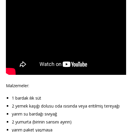
Malzemeler:
1 bardak ılık süt
2 yemek kaşığı dolusu oda ısısında veya eritilmiş tereyağı
yarım su bardağı sıvıyağ
2 yumurta (birinin sarısını ayırın)
yarım paket yaşmaya