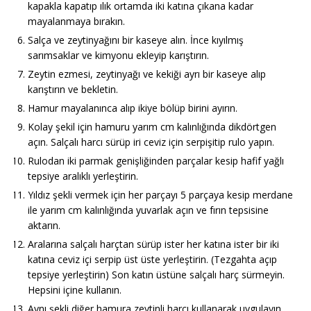
kapakla kapatıp ılık ortamda iki katına çıkana kadar
mayalanmaya bırakın.
Salça ve zeytinyağını bir kaseye alın. İnce kıyılmış
sarımsaklar ve kimyonu ekleyip karıştırın.
Zeytin ezmesi, zeytinyağı ve kekiği ayrı bir kaseye alıp
karıştırın ve bekletin.
Hamur mayalanınca alıp ikiye bölüp birini ayırın.
Kolay şekil için hamuru yarım cm kalınlığında dikdörtgen
açın. Salçalı harcı sürüp iri ceviz için serpişitip rulo yapın.
Rulodan iki parmak genişliğinden parçalar kesip hafif yağlı
tepsiye aralıklı yerleştirin.
Yıldız şekli vermek için her parçayı 5 parçaya kesip merdane
ile yarım cm kalınlığında yuvarlak açın ve fırın tepsisine
aktarın.
Aralarına salçalı harçtan sürüp ister her katına ister bir iki
katına ceviz içi serpip üst üste yerleştirin. (Tezgahta açıp
tepsiye yerleştirin) Son katın üstüne salçalı harç sürmeyin.
Hepsini içine kullanın.
Aynı şekli diğer hamura zeytinli harcı kullanarak uygulayın.