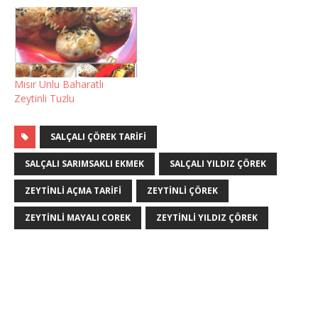
Mısır Unlu Baharatlı
Zeytinli Tuzlu
SALÇALI ÇÖREK TARIFI
SALÇALI SARIMSAKLI EKMEK
SALÇALI YILDIZ ÇÖREK
ZEYTINLI AÇMA TARIFI
ZEYTINLI ÇÖREK
ZEYTINLI MAYALI COREK
ZEYTINLI YILDIZ ÇÖREK