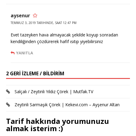
aysenur
TEMMUZ 3, 2019 TARIHINDE, SAAT 12:47 PM
Evet tazeyken hava almayacak şekilde koyup sonradan
kendiliğinden çözdürerek hafif ısıtıp yiyebilirsiniz
YANITLA
2 GERI IZLEME / BILDIRIM
Salçalı / Zeytinli Yıldız Çörek | Mutfak.TV
Zeytinli Sarmaşık Çörek | Kekevi.com – Ayşenur Altan
Tarif hakkında yorumunuzu
almak isterim :)