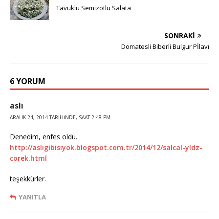
Tavuklu Semizotlu Salata
SONRAKI
Domatesli Biberli Bulgur Pİlavı
6 YORUM
aslı
ARALIK 24, 2014 TARIHINDE, SAAT 2:48 PM
Denedim, enfes oldu.
http://asligibisiyok.blogspot.com.tr/2014/12/salcal-yldz-
corek.html
teşekkürler.
YANITLA