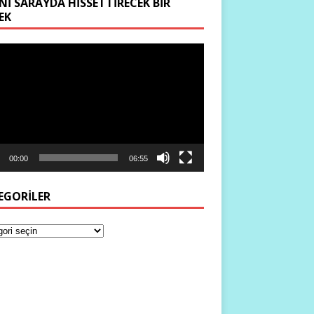
NI SARAYDA HISSETTIRECEK BIR
EK
ıcı
00:00
06:55
EGORILER