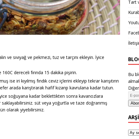
Tart 
Kurab
Yout
Face
İletiş
alın ve sıvıyağ ve pekmezi, tuz ve tarçını ekleyin. İyice
BLO
ve 160C dereceli fırında 15 dakika pişirin.
Bu bl
uş ise iri kıyılmış fındık ceviz içlerini ekleyip tekrar karışıtırın
almak
efer arada karıştırarak hafif kızarıp kavrulana kadar tutun.
Diğer
 iyice soğuyana kadar beklettikten sonra kavanozlara
saklayabilirsiniz. süt veya yoğurtla ve taze doğranmış
Abon
n olarak yiyebilirsiniz.
ARŞ