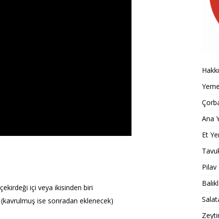
Hakk
Yemek
Çorba
Ana Y
Et Ye
Tavu
Pilav
Balık
kirdeği içi veya ikisinden biri
Salat
çi (kavrulmuş ise sonradan eklenecek)
Zeyti