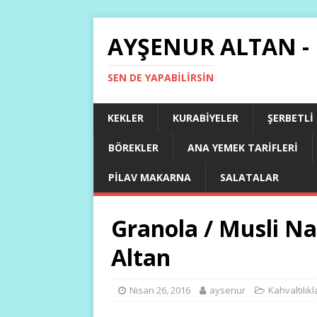
AYŞENUR ALTAN -
SEN DE YAPABILIRSIN
KEKLER
KURABIYELER
ŞERBETLI
BÖREKLER
ANA YEMEK TARIFLERI
PILAV MAKARNA
SALATALAR
Granola / Musli Nas
Altan
Nisan 26, 2016
aysenur
Kahvaltılıkl