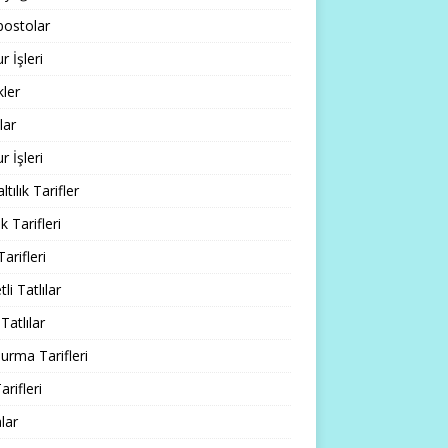
ostolar
 İşleri
ler
lar
 İşleri
tılık Tarifler
 Tarifleri
Tarifleri
li Tatlılar
Tatlılar
rma Tarifleri
arifleri
lar