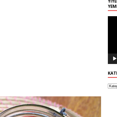
YIYE
YEM
Video
oynat
KAT