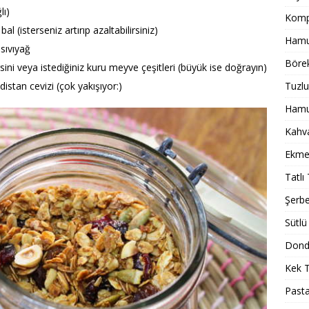
lı)
Komp
 (isterseniz artırıp azaltabilirsiniz)
Hamur
sıvıyağ
Börek
ni veya istediğiniz kuru meyve çeşitleri (büyük ise doğrayın)
istan cevizi (çok yakışıyor:)
Tuzlu
Hamur
Kahval
Ekmek
Tatlı 
Şerbet
Sütlü 
Dondu
Kek T
Pasta