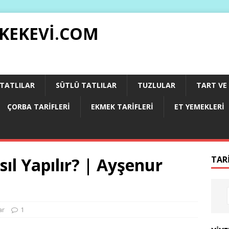
 KEKEVI.COM
 TATLILAR
SÜTLÜ TATLILAR
TUZLULAR
TART VE 
ÇORBA TARIFLERI
EKMEK TARIFLERI
ET YEMEKLERI
ıl Yapılır? | Ayşenur
TAR
ar
1