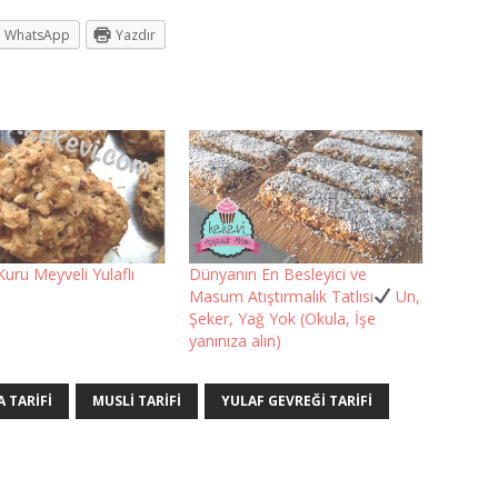
WhatsApp
Yazdır
Kuru Meyveli Yulaflı
Dünyanın En Besleyici ve
Masum Atıştırmalık Tatlısı
Un,
Şeker, Yağ Yok (Okula, İşe
yanınıza alın)
 TARIFI
MUSLI TARIFI
YULAF GEVREĞI TARIFI