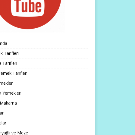
ında
 Tarifleri
 Tarifleri
emek Tarifleri
mekleri
k Yemekleri
 Makarna
lar
alar
nyağlı ve Meze