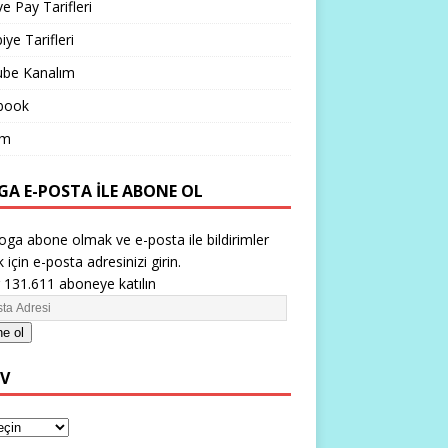
ve Pay Tarifleri
iye Tarifleri
ube Kanalım
book
im
GA E-POSTA ILE ABONE OL
oga abone olmak ve e-posta ile bildirimler
 için e-posta adresinizi girin.
 131.611 aboneye katılın
e ol
IV