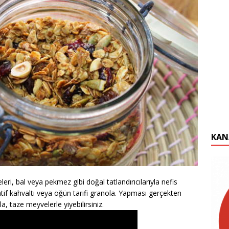
KAN
eri, bal veya pekmez gibi doğal tatlandırıcılarıyla nefis
natif kahvaltı veya öğün tarifi granola. Yapması gerçekten
a, taze meyvelerle yiyebilirsiniz.