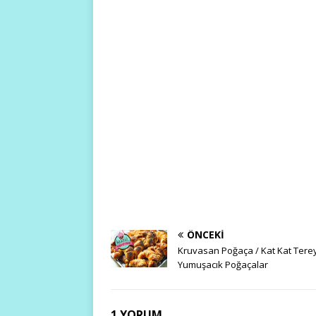
ÖNCEKI
Kruvasan Poğaça / Kat Kat Terey
Yumuşacık Poğaçalar
1 YORUM