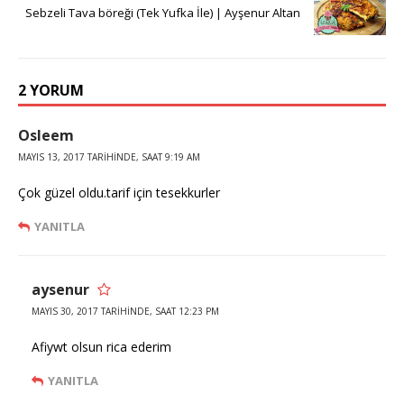
Sebzeli Tava böreği (Tek Yufka İle) | Ayşenur Altan
2 YORUM
Osleem
MAYIS 13, 2017 TARIHINDE, SAAT 9:19 AM
Çok güzel oldu.tarif için tesekkurler
YANITLA
aysenur
MAYIS 30, 2017 TARIHINDE, SAAT 12:23 PM
Afiywt olsun rica ederim
YANITLA