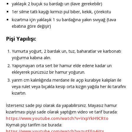
yaklaşık 2 buçuk su bardağı un (ilave gerekebilir)
1er silme tatlı kaşığı kırmızı pul biber, kekik, çörekotu
kızartma için yaklaşık 1 su bardağına yakın sıvıyağ (tava
ebatına göre değişir)
Pişi Yapılışı:
Yumurta yoğurt, 2 bardak un, tuz, baharatlar ve karbonatı
yoğurma kabına alın.
Yapışmayan orta sert bir hamur elde edene kadar un
ekleyerek pürüzsüz bir hamur yoğurun.
yarım cm kalınlığında merdane ile açıp kurabiye kalıpları ile
veya rulet veya bıçakla kesip orta kızgın yağda her iki tarafını
kızartın.
İsterseniz sade pişi olarak da yapabilirsiniz. Mayasız hamur
kızartması pişiyi sade olarak yaptığım video ve tarif burada:
https://www.youtube.com/watch?v=VxpYkH9CRto
Kıymalı pişi tarifim ise burada:
https://www.youtube.com/watch?v=zutEEp4iIts