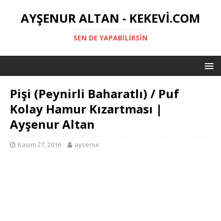
AYŞENUR ALTAN - KEKEVI.COM
SEN DE YAPABILIRSIN
Pişi (Peynirli Baharatlı) / Puf
Kolay Hamur Kızartması |
Ayşenur Altan
Kasım 27, 2016
aysenur