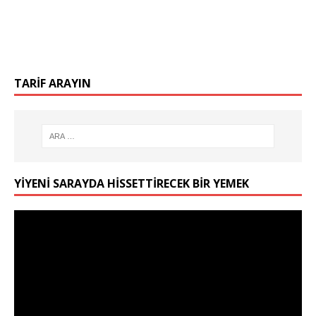
TARIF ARAYIN
YIYENI SARAYDA HISSETTIRECEK BIR YEMEK
Video
oynatıcı