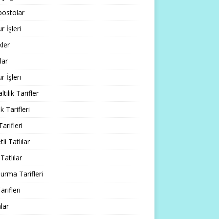
ostolar
 İşleri
ler
lar
 İşleri
tılık Tarifler
 Tarifleri
Tarifleri
li Tatlılar
Tatlılar
rma Tarifleri
arifleri
lar