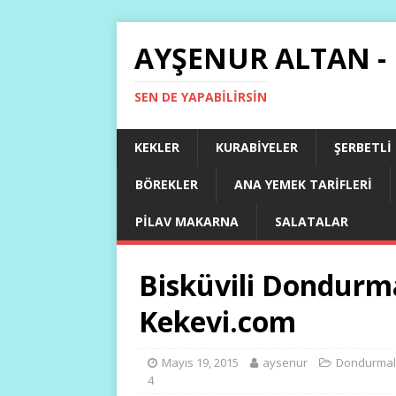
AYŞENUR ALTAN -
SEN DE YAPABILIRSIN
KEKLER
KURABIYELER
ŞERBETLI
BÖREKLER
ANA YEMEK TARIFLERI
PILAV MAKARNA
SALATALAR
Bisküvili Dondurm
Kekevi.com
Mayıs 19, 2015
aysenur
Dondurmal
4