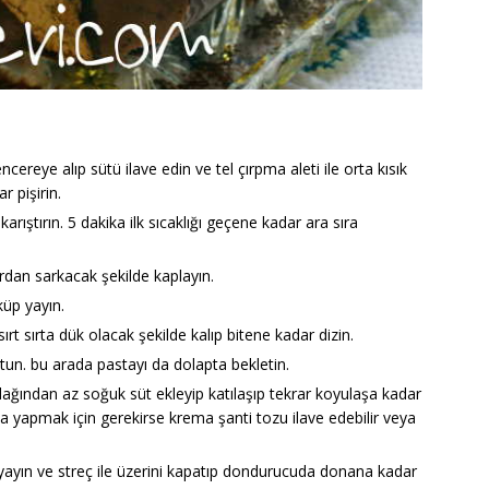
ereye alıp sütü ilave edin ve tel çırpma aleti ile orta kısık
r pişirin.
karıştırın. 5 dakika ilk sıcaklığı geçene kadar ara sıra
ardan sarkacak şekilde kaplayın.
üp yayın.
sırt sırta dük olacak şekilde kalıp bitene kadar dizin.
un. bu arada pastayı da dolapta bekletin.
ğından az soğuk süt ekleyip katılaşıp tekrar koyulaşa kadar
atıca yapmak için gerekirse krema şanti tozu ilave edebilir veya
p yayın ve streç ile üzerini kapatıp dondurucuda donana kadar