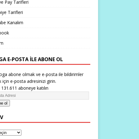
ve Pay Tarifleri
iye Tarifleri
ube Kanalım
book
im
GA E-POSTA ILE ABONE OL
oga abone olmak ve e-posta ile bildirimler
 için e-posta adresinizi girin.
 131.611 aboneye katılın
e ol
IV