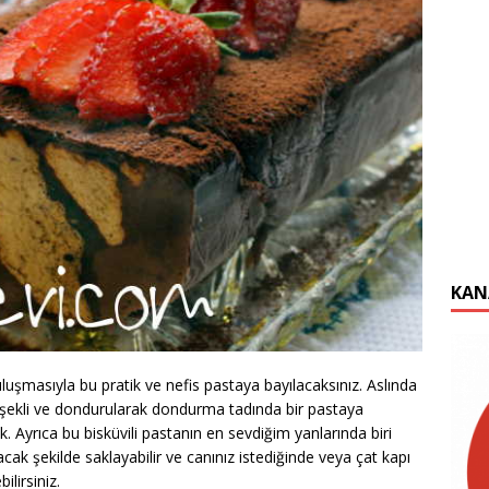
KAN
uluşmasıyla bu pratik ve nefis pastaya bayılacaksınız. Aslında
lı şekli ve dondurularak dondurma tadında bir pastaya
 Ayrıca bu bisküvili pastanın en sevdiğim yanlarında biri
k şekilde saklayabilir ve canınız istediğinde veya çat kapı
lirsiniz.