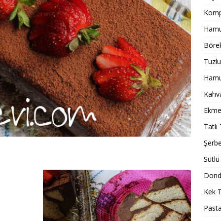
Komp
Hamur
Börek
Tuzlu
Hamur
Kahval
Ekmek
Tatlı 
Şerbet
Sütlü 
Dondu
Kek T
Pasta