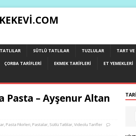
 KEKEVI.COM
 TATLILAR
SÜTLÜ TATLILAR
TUZLULAR
TART VE 
ÇORBA TARIFLERI
EKMEK TARIFLERI
ET YEMEKLERI
a Pasta – Ayşenur Altan
TAR
ar
,
Pasta Fikirleri
,
Pastalar
,
Sütlü Tatlılar
,
Videolu Tarifler