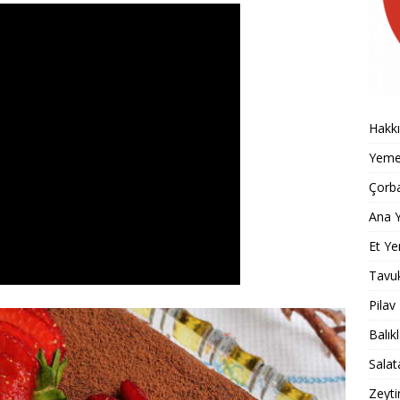
Hakk
Yemek
Çorba
Ana Y
Et Ye
Tavu
Pilav
Balık
Salat
Zeyti