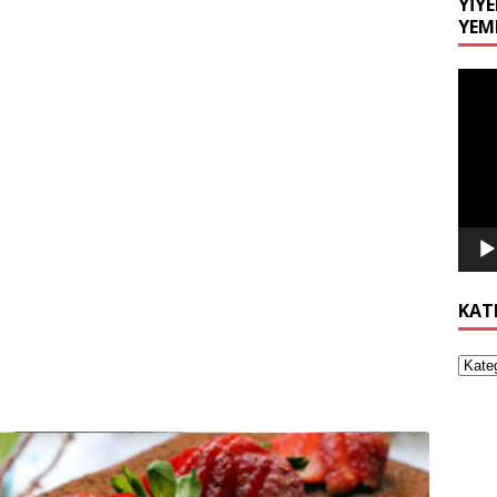
YIYE
YEM
Video
oynat
KAT