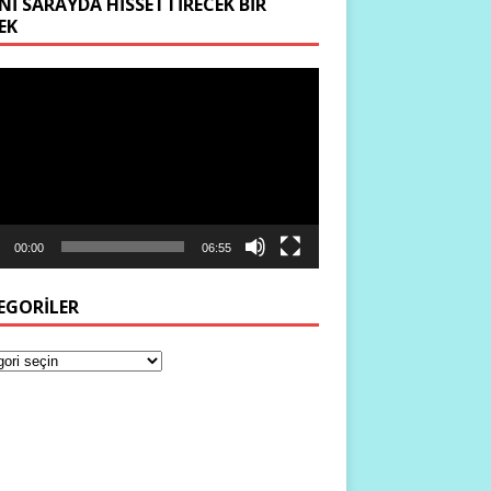
NI SARAYDA HISSETTIRECEK BIR
EK
ıcı
00:00
06:55
EGORILER