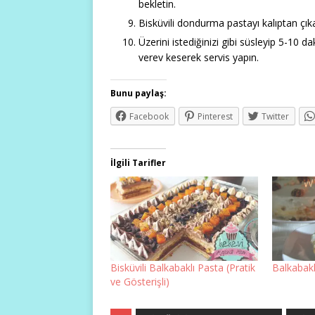
bekletin.
Bisküvili dondurma pastayı kalıptan çıkar
Üzerini istediğinizi gibi süsleyip 5-10 da
verev keserek servis yapın.
Bunu paylaş:
Facebook
Pinterest
Twitter
İlgili Tarifler
Bisküvili Balkabaklı Pasta (Pratik
Balkabakl
ve Gösterişli)