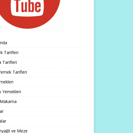
ında
 Tarifleri
 Tarifleri
emek Tarifleri
mekleri
k Yemekleri
 Makarna
lar
alar
nyağlı ve Meze