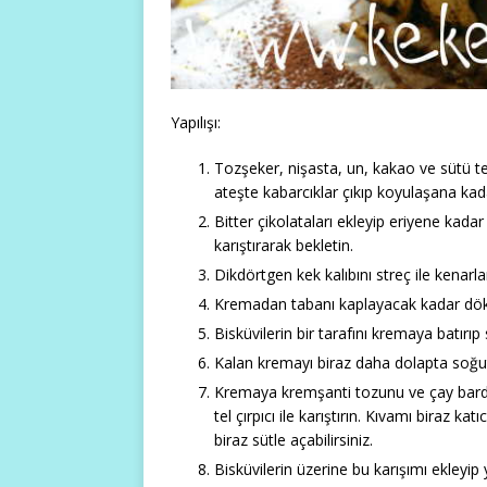
Yapılışı:
Tozşeker, nişasta, un, kakao ve sütü tenc
ateşte kabarcıklar çıkıp koyulaşana kada
Bitter çikolataları ekleyip eriyene kadar 
karıştırarak bekletin.
Dikdörtgen kek kalıbını streç ile kenarl
Kremadan tabanı kaplayacak kadar dök
Bisküvilerin bir tarafını kremaya batırıp 
Kalan kremayı biraz daha dolapta soğut
Kremaya kremşanti tozunu ve çay barda
tel çırpıcı ile karıştırın. Kıvamı biraz k
biraz sütle açabilirsiniz.
Bisküvilerin üzerine bu karışımı ekleyi