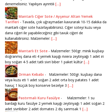
denemelisiniz. Yapılışını ayrıntılı
[...]
Mantarlı Ciğer Sote / Ayşenur Altan Yemek
Tarifleri
-
Tavada, çok uğraşmadan kavurarak 10-15 dakika da
mantarlı ciğer sote hazırlayabilirsiniz. Ciğer soteyi kuzu veya
dana ciğeri ile yapabileceğiniz gibi tavuk ciğeri de
kullanabilirsiniz. Malzemeler:
[...]
Mantarlı Et Sote
-
Malzemeler: 500gr. minik kuşbaşı
doğranmış dana eti 4 yemek kaşığı riviera zeytinyağı 1 adet iri
boy soğan 4-5 adet tatlı sivri biber 1 paket kültür
[...]
Orman Kebabı
-
Malzemeler: 500gr. kuşbaşı dana
veya kuzu eti 1 adet soğan 2 adet orta boy patates 1 adet
havuç 1 küçük boy konserve bezelye 3
[...]
Pastırmalı Kuru Fasülye
-
Malzemeler: 1 su
bardağı kuru fasülye 2 yemek kaşığı zeytinyağı 1 adet soğan 2
adet sivribiber 2 adet domates 2 diş sarımsak 1
[...]