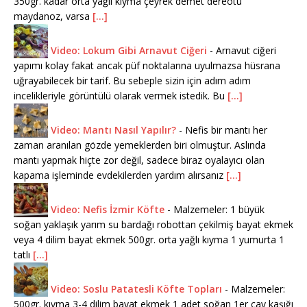
350gr. kadar orta yağlı kıyma çeyrek demet dereotu
maydanoz, varsa
[...]
Video: Lokum Gibi Arnavut Ciğeri
-
Arnavut ciğeri
yapımı kolay fakat ancak püf noktalarına uyulmazsa hüsrana
uğrayabilecek bir tarif. Bu sebeple sizin için adım adım
incelikleriyle görüntülü olarak vermek istedik. Bu
[...]
Video: Mantı Nasıl Yapılır?
-
Nefis bir mantı her
zaman aranılan gözde yemeklerden biri olmuştur. Aslında
mantı yapmak hiçte zor değil, sadece biraz oyalayıcı olan
kapama işleminde evdekilerden yardım alırsanız
[...]
Video: Nefis İzmir Köfte
-
Malzemeler: 1 büyük
soğan yaklaşık yarım su bardağı robottan çekilmiş bayat ekmek
veya 4 dilim bayat ekmek 500gr. orta yağlı kıyma 1 yumurta 1
tatlı
[...]
Video: Soslu Patatesli Köfte Topları
-
Malzemeler:
500gr. kıyma 3-4 dilim bayat ekmek 1 adet soğan 1er çay kaşığı