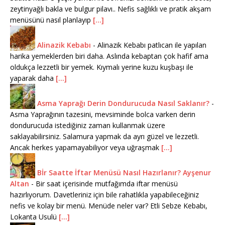
zeytinyağlı bakla ve bulgur pilavı.. Nefis sağlıklı ve pratik akşam
menüsünü nasıl planlayıp
[...]
Alinazik Kebabı
-
Alinazik Kebabı patlıcan ile yapılan
harika yemeklerden biri daha. Aslında kebaptan çok hafif ama
oldukça lezzetli bir yemek. Kıymalı yerine kuzu kuşbaşı ile
yaparak daha
[...]
Asma Yaprağı Derin Dondurucuda Nasıl Saklanır?
-
Asma Yaprağının tazesini, mevsiminde bolca varken derin
dondurucuda istediğiniz zaman kullanmak üzere
saklayabilirsiniz. Salamura yapmak da ayrı güzel ve lezzetli.
Ancak herkes yapamayabiliyor veya uğraşmak
[...]
Bİr Saatte İftar Menüsü Nasıl Hazırlanır? Ayşenur
Altan
-
Bir saat içerisinde mutfağımda iftar menüsü
hazırlıyorum. Davetleriniz için bile rahatlıkla yapabileceğiniz
nefis ve kolay bir menü. Menüde neler var? Etli Sebze Kebabı,
Lokanta Usulü
[...]