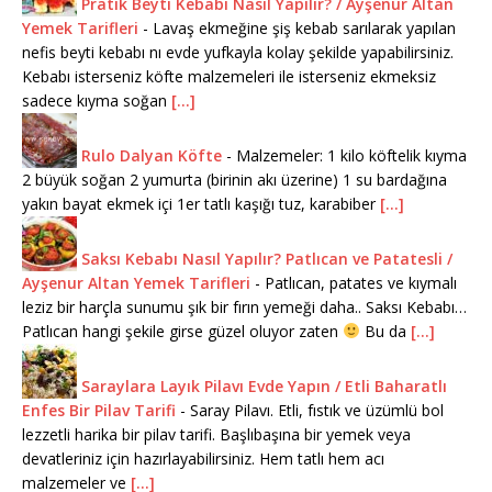
Pratik Beyti Kebabı Nasıl Yapılır? / Ayşenur Altan
Yemek Tarifleri
-
Lavaş ekmeğine şiş kebab sarılarak yapılan
nefis beyti kebabı nı evde yufkayla kolay şekilde yapabilirsiniz.
Kebabı isterseniz köfte malzemeleri ile isterseniz ekmeksiz
sadece kıyma soğan
[...]
Rulo Dalyan Köfte
-
Malzemeler: 1 kilo köftelik kıyma
2 büyük soğan 2 yumurta (birinin akı üzerine) 1 su bardağına
yakın bayat ekmek içi 1er tatlı kaşığı tuz, karabiber
[...]
Saksı Kebabı Nasıl Yapılır? Patlıcan ve Patatesli /
Ayşenur Altan Yemek Tarifleri
-
Patlıcan, patates ve kıymalı
leziz bir harçla sunumu şık bir fırın yemeği daha.. Saksı Kebabı…
Patlıcan hangi şekile girse güzel oluyor zaten
Bu da
[...]
Saraylara Layık Pilavı Evde Yapın / Etli Baharatlı
Enfes Bir Pilav Tarifi
-
Saray Pilavı. Etli, fıstık ve üzümlü bol
lezzetli harika bir pilav tarifi. Başlıbaşına bir yemek veya
devatleriniz için hazırlayabilirsiniz. Hem tatlı hem acı
malzemeler ve
[...]