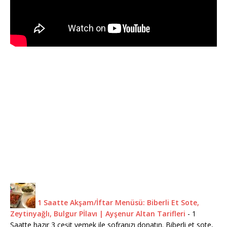
1 Saatte Akşam/İftar Menüsü: Biberli Et Sote,
Zeytinyağlı, Bulgur Pİlavı | Ayşenur Altan Tarifleri
-
1
Saatte hazır 3 çeşit yemek ile sofranızı donatın. Biberli et sote,