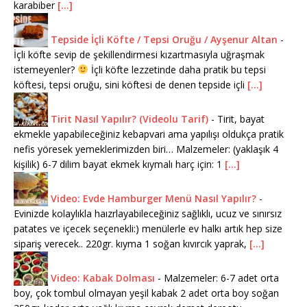
karabiber
[...]
Tepside İçli Köfte / Tepsi Oruğu / Ayşenur Altan
-
İçli köfte sevip de şekillendirmesi kızartmasıyla uğraşmak
istemeyenler?
İçli köfte lezzetinde daha pratik bu tepsi
köftesi, tepsi oruğu, sini köftesi de denen tepside içli
[...]
Tirit Nasıl Yapılır? (Videolu Tarif)
-
Tirit, bayat
ekmekle yapabileceğiniz kebapvari ama yapılışı oldukça pratik
nefis yöresek yemeklerimizden biri… Malzemeler: (yaklaşık 4
kişilik) 6-7 dilim bayat ekmek kıymalı harç için: 1
[...]
Video: Evde Hamburger Menü Nasıl Yapılır?
-
Evinizde kolaylıkla haızrlayabileceğiniz sağlıklı, ucuz ve sınırsız
patates ve içecek seçenekli:) menülerle ev halkı artık hep size
sipariş verecek.. 220gr. kıyma 1 soğan kıvırcık yaprak,
[...]
Video: Kabak Dolması
-
Malzemeler: 6-7 adet orta
boy, çok tombul olmayan yeşil kabak 2 adet orta boy soğan