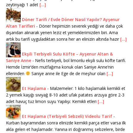
zeytinyağı 1 adet
[...]
Döner Tarifi / Evde Döner Nasıl Yapılır? Ayşenur
Altan Tarifleri
-
Döner hepimizin severek yediği ve daha çok
dışarıdan alınarak yenen leziz et yemeklerimizden biri. Ama
artık bu tarifi uyguladıktan sonra her an elinizin altında hazır
[...]
Ekşili Terbiyeli Sulu Köfte – Ayşenur Altan &
Saniye Anne
-
Nefis terbiyeli, bol limonlu ekşili sulu köfte tarifi.
Hemde İzmir’den mutfağıma konuk olan Saniye Anne’nin
ellerinden
Saniye anne ile Ege de de meşhur olan
[...]
Et Haşlama
-
Malzemeler: 1 kilo haşlamalık kemikli et
2 yemek kaşığı sıvıyağ 8-10 adet ufak patates arzuya göre 2-3
adet havuç tuz limon suyu Yapılışı: Kemikli etleri
[...]
Et Haşlama (Terbiyeli Sebzeli) Videolu Tarif
-
Kurban bayramından sonra elinizde kemikli parça etler varsa ilk
akla gelen et haşlamadır. Yanına iri doğranmış sebzelere, birde