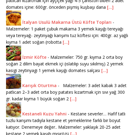
patlıcan kızartmak için ayçiçek yağı 4-5 çarliston biberi 2 adet
domates içine: 600gr. önceden pişmiş kuşbaşı dana
[...]
İtalyan Usulü Makarna Üstü Köfte Topları
-
Malzemeler: 1 paket çubuk makarna 3 yemek kaşığı tereyağı
veya tereyağ- zeytinyağı karışımı tuz köftesi için: 400gr. az yağlı
kıyma 1 adet soğan (robotta
[...]
İzmir Köfte
-
Malzemeler: 750 gr. kıyma 2 orta boy
soğan 2 dilim bayat ekmek içi (ıslatılıp suyu sıkılmış) 2 yemek
kasigi zeytinyagi 1 yemek kaşığı domates salçası
[...]
Karışık Oturtma
-
Malzemeler: 3 adet kabak 3 adet
patlıcan 2–3 adet orta boy patates kızartmak için sıvı yağ 300
gr. kadar kıyma 1 büyük soğan 2
[...]
Kestaneli Kuzu Yahni
-
Kestane severler… Hafif tatlı
tuzlu karışımı tadıyla kestane et yemeklerine farklı bir boyut
katıyor. Denemeye değer.. Malzemeler: yaklaşık 20-25 adet
kestane 2 yemek kaşığı mısırözü
[...]