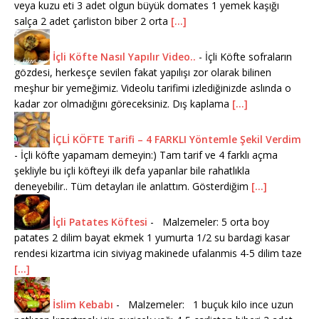
veya kuzu eti 3 adet olgun büyük domates 1 yemek kaşığı
salça 2 adet çarliston biber 2 orta
[...]
İçli Köfte Nasıl Yapılır Video..
-
İçli Köfte sofraların
gözdesi, herkesçe sevilen fakat yapılışı zor olarak bilinen
meşhur bir yemeğimiz. Videolu tarifimi izlediğinizde aslında o
kadar zor olmadığını göreceksiniz. Dış kaplama
[...]
İÇLİ KÖFTE Tarifi – 4 FARKLI Yöntemle Şekil Verdim
-
İçli köfte yapamam demeyin:) Tam tarif ve 4 farklı açma
şekliyle bu içli köfteyi ilk defa yapanlar bile rahatlıkla
deneyebilir.. Tüm detayları ile anlattım. Gösterdiğim
[...]
İçli Patates Köftesi
-
Malzemeler: 5 orta boy
patates 2 dilim bayat ekmek 1 yumurta 1/2 su bardagi kasar
rendesi kizartma icin siviyag makinede ufalanmis 4-5 dilim taze
[...]
İslim Kebabı
-
Malzemeler: 1 buçuk kilo ince uzun