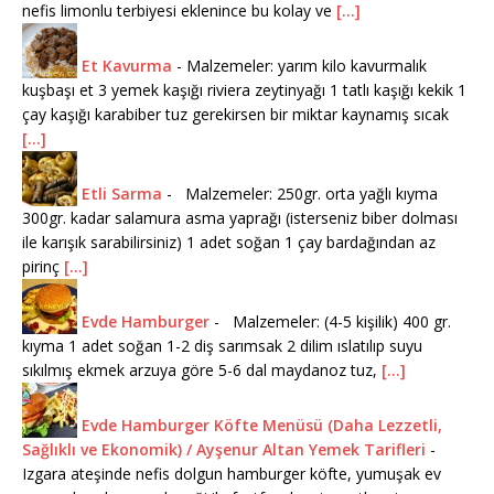
nefis limonlu terbiyesi eklenince bu kolay ve
[...]
Et Kavurma
-
Malzemeler: yarım kilo kavurmalık
kuşbaşı et 3 yemek kaşığı riviera zeytinyağı 1 tatlı kaşığı kekik 1
çay kaşığı karabiber tuz gerekirsen bir miktar kaynamış sıcak
[...]
Etli Sarma
-
Malzemeler: 250gr. orta yağlı kıyma
300gr. kadar salamura asma yaprağı (isterseniz biber dolması
ile karışık sarabilirsiniz) 1 adet soğan 1 çay bardağından az
pirinç
[...]
Evde Hamburger
-
Malzemeler: (4-5 kişilik) 400 gr.
kıyma 1 adet soğan 1-2 diş sarımsak 2 dilim ıslatılıp suyu
sıkılmış ekmek arzuya göre 5-6 dal maydanoz tuz,
[...]
Evde Hamburger Köfte Menüsü (Daha Lezzetli,
Sağlıklı ve Ekonomik) / Ayşenur Altan Yemek Tarifleri
-
Izgara ateşinde nefis dolgun hamburger köfte, yumuşak ev