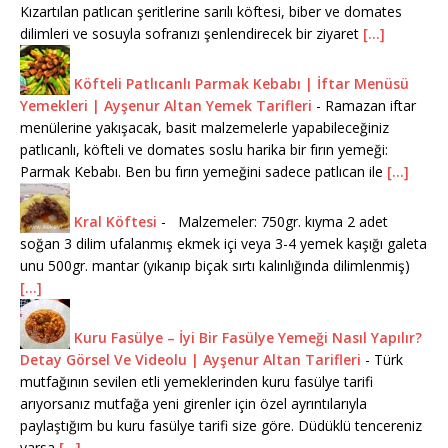
Kızartılan patlıcan şeritlerine sarılı köftesi, biber ve domates
dilimleri ve sosuyla sofranızı şenlendirecek bir ziyaret
[...]
Köfteli Patlıcanlı Parmak Kebabı | İftar Menüsü
Yemekleri | Ayşenur Altan Yemek Tarifleri
-
Ramazan iftar
menülerine yakışacak, basit malzemelerle yapabileceğiniz
patlıcanlı, köfteli ve domates soslu harika bir fırın yemeği:
Parmak Kebabı. Ben bu fırın yemeğini sadece patlıcan ile
[...]
Kral Köftesi
-
Malzemeler: 750gr. kıyma 2 adet
soğan 3 dilim ufalanmış ekmek içi veya 3-4 yemek kaşığı galeta
unu 500gr. mantar (yıkanıp biçak sırtı kalınlığında dilimlenmiş)
[...]
Kuru Fasülye – İyi Bir Fasülye Yemeği Nasıl Yapılır?
Detay Görsel Ve Videolu | Ayşenur Altan Tarifleri
-
Türk
mutfağının sevilen etli yemeklerinden kuru fasülye tarifi
arıyorsanız mutfağa yeni girenler için özel ayrıntılarıyla
paylaştığım bu kuru fasülye tarifi size göre. Düdüklü tencereniz
varsa
[...]