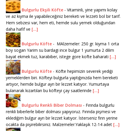
Bulgurlu Ekşili Köfte
-
Vitaminli, yine yapımı kolay
ve az kıyma ile yapabileceğiniz bereketi ve lezzeti bol bir tarif.
Hem sebzesi var, hem eti, hemde sulu yemek olduğundan
daha hafif ve
[...]
Bulgurlu Köfte
-
MAlzemeler: 250 gr. kiyma 1 orta
boy sogan Yarim su bardagi ince bulgur 1 yumurta 2 dilim
bayat ekmek tuz, karabiber, istege gore kofte baharati
[...]
Bulgurlu Köfte
-
Köfte hepimizin severek yediği
yemeklerden biri. Köfteyi bulgurla yaptığınızda hem bereketi
artıyor, hemde bulgur ayrı bir lezzet katıyor. Yumurtaya
bulanarak kızartılan bu köfteyi çay saatlerinde
[...]
Bulgurlu Renkli Biber Dolması
-
Fırında bulgurlu
renkli biberlerle biber dolması yapıyoruz. Fırında pişmesi ve
eklediğim bulgur ayrı bir lezzet katıyor. İsterseniz fırın yerine
ocakta da pişirebilirsiniz. Malzemeler:Yaklaşık 12-14 adet
[...]