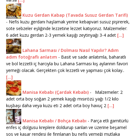
Kuzu Gerdan Kabap (Tavada Susuz Gerdan Tarifi)
-
Nefis kuzu gerdanı haşlamak yerine kebapvari susuz pişirerek,
sote sebzeler eşliğinde lezzetine lezzet katıyoruz. Malzemeler:
6 adet kuzu gerdan 2-3 yemek kaşığı zeytinyağı 3-4 adet
[...]
Lahana Sarması / Dolması Nasıl Yapılır? Adım
adım fotoğraflı anlatım
-
Basit ve sade anlatımla, baharatlı
ve bol lezzetli iç harcıyla bu Lahana Sarması kış aylarının favori
yemeği olacak. Gerçekten çok lezzetli ve yapması çok kolay..
[...]
Manisa Kebabı (Çardak Kebabı)
-
Malzemeler: 2
adet orta boy soğan 2 yemek kaşığı mısırözü yağı 1/2 kilo
kuşbaşı daha veya kuzu eti 2 adet orta boy havuç 2
[...]
Manisa Kebabı / Bohça Kebabı
-
Parça etli garnitürlü
enfes iç dolgusu kreplere doldurup sarılan ve üzerine beşamel
sos ve kaşar rendesi ile fırınlanan bu nefis yemeği mutlaka