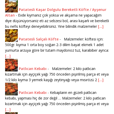
Patatesli Kaşar Dolgulu Bereketli Köfte / Ayşenur
Altan
-
Evde kıymanız çok yoksa ve akşama ne yapacağım
diye düşünüyorsaniz eti az sebzesi bol, arası kaşarlı ve bereketli
bu nefis köfteyi deneyebilirsiniz. Yine bilindik malzemeler
[...]
Patatesli Salçalı Köfte
-
Malzemeler: köftesi için:
500gr. kıyma 1 orta boy soğan 2-3 dilim bayat ekmek 1 adet
yumurta arzuya göre bir tutam maydonoz tuz, karabiber ayrıca:
[...]
Patlıcan Kebabı
-
Malzemeler: 2 kilo patlıcan
kızartmak için ayçiçek yağı 750 önceden pişirilmiş parça et veya
1/2 kilo kıyma 3 yemek kaşığı zeytinyağı veya mısırözü 2
[...]
Patlıcan Kebabı
-
Kebapların en güzeli patlıcan
kebabı, yapması hiç de zor değil … Malzemeler: 2 kilo patlıcan
kızartmak için ayçiçek yağı 750 önceden pişirilmiş parça et veya
[...]