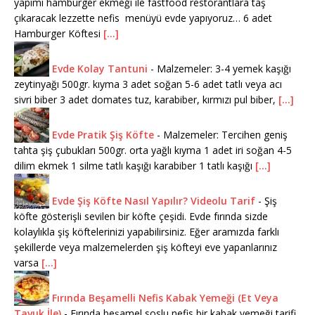
yapımı hamburger ekmeği ile fastfood restorantlara taş
çıkaracak lezzette nefis menüyü evde yapıyoruz… 6 adet
Hamburger Köftesi
[...]
Evde Kolay Tantuni
-
Malzemeler: 3-4 yemek kaşığı
zeytinyağı 500gr. kıyma 3 adet soğan 5-6 adet tatlı veya acı
sivri biber 3 adet domates tuz, karabiber, kırmızı pul biber,
[...]
Evde Pratik Şiş Köfte
-
Malzemeler: Tercihen geniş
tahta şiş çubukları 500gr. orta yağlı kıyma 1 adet iri soğan 4-5
dilim ekmek 1 silme tatlı kaşığı karabiber 1 tatlı kaşığı
[...]
Evde Şiş Köfte Nasıl Yapılır? Videolu Tarif
-
Şiş
köfte gösterişli sevilen bir köfte çeşidi. Evde fırında sizde
kolaylıkla şiş köftelerinizi yapabilirsiniz. Eğer aramızda farklı
şekillerde veya malzemelerden şiş köfteyi eve yapanlarınız
varsa
[...]
Fırında Beşamelli Nefis Kabak Yemeği (Et Veya
Tavuk İle)
-
Fırında beşamel soslu nefis bir kabak yemeği tarifi.