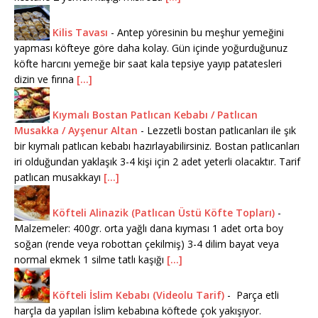
Kilis Tavası
-
Antep yöresinin bu meşhur yemeğini
yapması köfteye göre daha kolay. Gün içinde yoğurduğunuz
köfte harcını yemeğe bir saat kala tepsiye yayıp patatesleri
dizin ve fırına
[...]
Kıymalı Bostan Patlıcan Kebabı / Patlıcan
Musakka / Ayşenur Altan
-
Lezzetli bostan patlıcanları ile şık
bir kıymalı patlıcan kebabı hazırlayabilirsiniz. Bostan patlıcanları
iri olduğundan yaklaşık 3-4 kişi için 2 adet yeterli olacaktır. Tarif
patlıcan musakkayı
[...]
Köfteli Alinazik (Patlıcan Üstü Köfte Topları)
-
Malzemeler: 400gr. orta yağlı dana kıyması 1 adet orta boy
soğan (rende veya robottan çekilmiş) 3-4 dilim bayat veya
normal ekmek 1 silme tatlı kaşığı
[...]
Köfteli İslim Kebabı (Videolu Tarif)
-
Parça etli
harçla da yapılan İslim kebabına köftede çok yakışıyor.