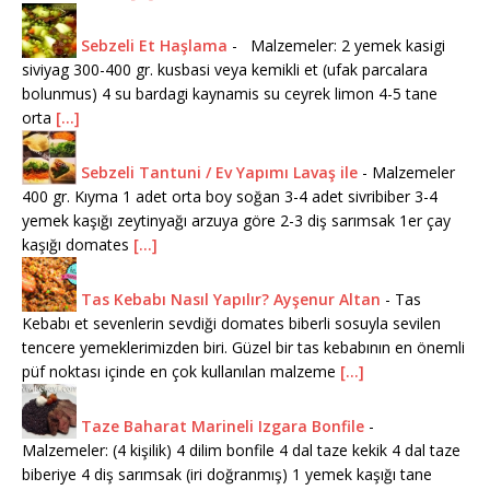
Sebzeli Et Haşlama
-
Malzemeler: 2 yemek kasigi
siviyag 300-400 gr. kusbasi veya kemikli et (ufak parcalara
bolunmus) 4 su bardagi kaynamis su ceyrek limon 4-5 tane
orta
[...]
Sebzeli Tantuni / Ev Yapımı Lavaş ile
-
Malzemeler
400 gr. Kıyma 1 adet orta boy soğan 3-4 adet sivribiber 3-4
yemek kaşığı zeytinyağı arzuya göre 2-3 diş sarımsak 1er çay
kaşığı domates
[...]
Tas Kebabı Nasıl Yapılır? Ayşenur Altan
-
Tas
Kebabı et sevenlerin sevdiği domates biberli sosuyla sevilen
tencere yemeklerimizden biri. Güzel bir tas kebabının en önemli
püf noktası içinde en çok kullanılan malzeme
[...]
Taze Baharat Marineli Izgara Bonfile
-
Malzemeler: (4 kişilik) 4 dilim bonfile 4 dal taze kekik 4 dal taze
biberiye 4 diş sarımsak (iri doğranmış) 1 yemek kaşığı tane