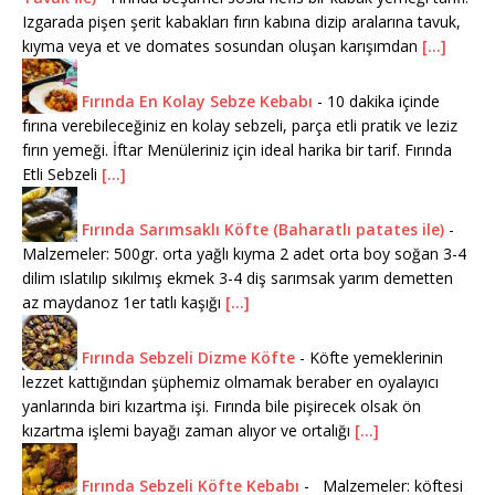
Izgarada pişen şerit kabakları fırın kabına dizip aralarına tavuk,
kıyma veya et ve domates sosundan oluşan karışımdan
[...]
Fırında En Kolay Sebze Kebabı
-
10 dakika içinde
fırına verebileceğiniz en kolay sebzeli, parça etli pratik ve leziz
fırın yemeği. İftar Menüleriniz için ideal harika bir tarif. Fırında
Etli Sebzeli
[...]
Fırında Sarımsaklı Köfte (Baharatlı patates ile)
-
Malzemeler: 500gr. orta yağlı kıyma 2 adet orta boy soğan 3-4
dilim ıslatılıp sıkılmış ekmek 3-4 diş sarımsak yarım demetten
az maydanoz 1er tatlı kaşığı
[...]
Fırında Sebzeli Dizme Köfte
-
Köfte yemeklerinin
lezzet kattığından şüphemiz olmamak beraber en oyalayıcı
yanlarında biri kızartma işi. Fırında bile pişirecek olsak ön
kızartma işlemi bayağı zaman alıyor ve ortalığı
[...]
Fırında Sebzeli Köfte Kebabı
-
Malzemeler: köftesi