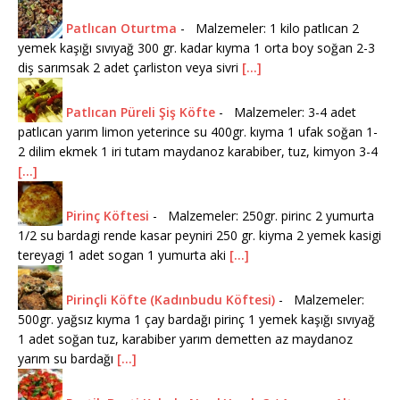
Patlıcan Oturtma
-
Malzemeler: 1 kilo patlıcan 2
yemek kaşığı sıvıyağ 300 gr. kadar kıyma 1 orta boy soğan 2-3
diş sarımsak 2 adet çarliston veya sivri
[...]
Patlıcan Püreli Şiş Köfte
-
Malzemeler: 3-4 adet
patlıcan yarım limon yeterince su 400gr. kıyma 1 ufak soğan 1-
2 dilim ekmek 1 iri tutam maydanoz karabiber, tuz, kimyon 3-4
[...]
Pirinç Köftesi
-
Malzemeler: 250gr. pirinc 2 yumurta
1/2 su bardagi rende kasar peyniri 250 gr. kiyma 2 yemek kasigi
tereyagi 1 adet sogan 1 yumurta aki
[...]
Pirinçli Köfte (Kadınbudu Köftesi)
-
Malzemeler:
500gr. yağsız kıyma 1 çay bardağı pirinç 1 yemek kaşığı sıvıyağ
1 adet soğan tuz, karabiber yarım demetten az maydanoz
yarım su bardağı
[...]