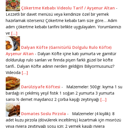
Çökertme Kebabı Videolu Tarif / Ayşenur Altan
-
Lezzetli bir davet menüsü veya kendinize özel bir yemek
hazırlamak isterseniz Çökertme kebabı tam size göre… Adım
adım çökertme kebabı tarifini birlikte uygulayalım. Yorumlarınızı
ve
[...]
Dalyan Köfte (Garnitürlü Dolgulu Rulo Köfte)
Ayşenur Altan
-
Dalyan Köfte içine katı yumurta ve garnitür
doldurulup rulo sarılan ve fırında pişen farklı güzel bir köfte
tarifi.. Dalyan Köfte adının nerden geldiğini Biliyormusunuz?
Videoda
[...]
Darülziyafe Köftesi
-
Malzemeler: 500gr. kıyma 1 su
bardağı iri çekilmiş yeşil fıstık 1 soğan 2 yumurta 3 yumurta
sarısı ½ demet maydanoz 2 çorba kaşığı zeytinyağı
[...]
Domates Soslu Pirzola
-
Malzemeler (4 kişilik): 8
adet kuzu pirzola (dövülerek inceltilmiş) kızartmak için mısırözü
veya riviera zeytinyağı sosu için: 2 yemek kaşığı riviera