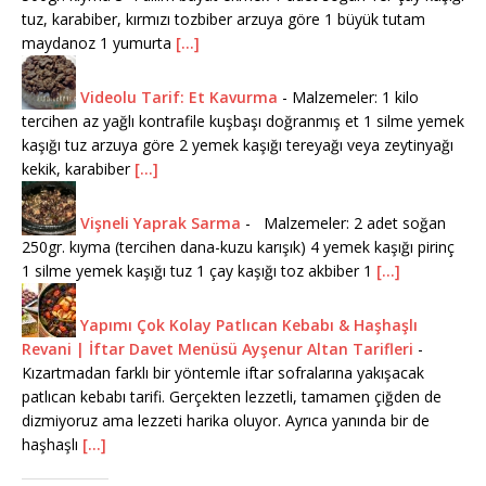
tuz, karabiber, kırmızı tozbiber arzuya göre 1 büyük tutam
maydanoz 1 yumurta
[...]
Videolu Tarif: Et Kavurma
-
Malzemeler: 1 kilo
tercihen az yağlı kontrafile kuşbaşı doğranmış et 1 silme yemek
kaşığı tuz arzuya göre 2 yemek kaşığı tereyağı veya zeytinyağı
kekik, karabiber
[...]
Vişneli Yaprak Sarma
-
Malzemeler: 2 adet soğan
250gr. kıyma (tercihen dana-kuzu karışık) 4 yemek kaşığı pirinç
1 silme yemek kaşığı tuz 1 çay kaşığı toz akbiber 1
[...]
Yapımı Çok Kolay Patlıcan Kebabı & Haşhaşlı
Revani | İftar Davet Menüsü Ayşenur Altan Tarifleri
-
Kızartmadan farklı bir yöntemle iftar sofralarına yakışacak
patlıcan kebabı tarifi. Gerçekten lezzetli, tamamen çiğden de
dizmiyoruz ama lezzeti harika oluyor. Ayrıca yanında bir de
haşhaşlı
[...]