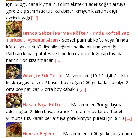
için: 500gr. dana kıyma 2-3 dilim ekmek 1 adet soğan arzuya
göre 2 diş sarımsak tuz, karabiber, kimyon kızartmak için
ayçiçek yağı
[...]
Fırında Sebzeli Parmak Köfte / Fırında Köfteli Yaz
Türlüsü .. Ayşenur Altan
-
Sebzeli parmak köfte veya fırında
köfteli yaz türlüsü diyebileceğimiz harika bir fırın yemeği.
Patlıcan kabak patates ve biberleri uzunca doğrayıp tavada
hafif bir ön kızartmadan
[...]
Güveçte Etli Türlü
-
Malzemeler: (10-12 kişilik) 1 kilo
kuşbaşı güveçlik et 2 büyük boy soğan 200 gr. kadar fasülye 2
orta boy patlıcan 2 orta boy kabak 3
[...]
Hasan Paşa Köftesi
-
Malzemeler: 5oogr. kıyma 1
adet soğan 2 dilim bayat ekmek 1 tutam maydanoz 1 adet
yumurta tuz, karabiber arzuya göre kimyon püresi için: 8-10
[...]
Hünkar Beğendi
-
Malzemeler: 600 gr. kuşbaşı dana