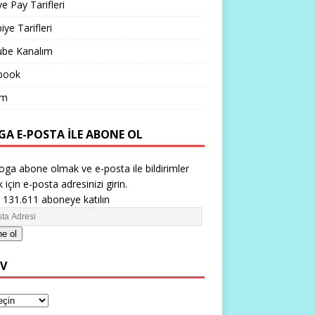
ve Pay Tarifleri
iye Tarifleri
ube Kanalım
book
im
GA E-POSTA ILE ABONE OL
oga abone olmak ve e-posta ile bildirimler
 için e-posta adresinizi girin.
 131.611 aboneye katılın
e ol
IV