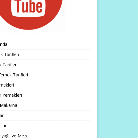
ında
 Tarifleri
 Tarifleri
emek Tarifleri
mekleri
k Yemekleri
 Makarna
lar
alar
nyağlı ve Meze