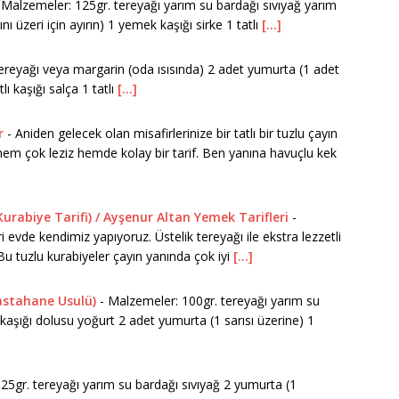
Malzemeler: 125gr. tereyağı yarım su bardağı sıvıyağ yarım
 üzeri için ayırın) 1 yemek kaşığı sirke 1 tatlı
[...]
ereyağı veya margarin (oda ısısında) 2 adet yumurta (1 adet
lı kaşığı salça 1 tatlı
[...]
r
-
Aniden gelecek olan misafirlerinize bir tatlı bir tuzlu çayın
 hem çok leziz hemde kolay bir tarif. Ben yanına havuçlu kek
urabiye Tarifi) / Ayşenur Altan Yemek Tarifleri
-
 evde kendimiz yapıyoruz. Üstelik tereyağı ile ekstra lezzetli
Bu tuzlu kurabiyeler çayın yanında çok iyi
[...]
Pastahane Usulü)
-
Malzemeler: 100gr. tereyağı yarım su
kaşığı dolusu yoğurt 2 adet yumurta (1 sarısı üzerine) 1
25gr. tereyağı yarım su bardağı sıvıyağ 2 yumurta (1