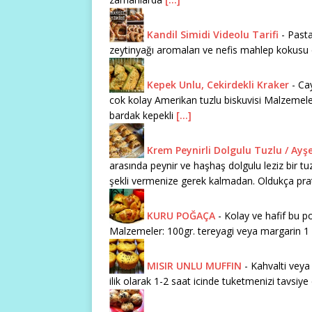
Kandil Simidi Videolu Tarifi
-
Pasta
zeytinyağı aromaları ve nefis mahlep kokusu eş
Kepek Unlu, Cekirdekli Kraker
-
Cay
cok kolay Amerikan tuzlu biskuvisi Malzemeler
bardak kepekli
[...]
Krem Peynirli Dolgulu Tuzlu / Ayş
arasında peynir ve haşhaş dolgulu leziz bir tuz
şekli vermenize gerek kalmadan. Oldukça pra
KURU POĞAÇA
-
Kolay ve hafif bu po
Malzemeler: 100gr. tereyagi veya margarin 1 
MISIR UNLU MUFFIN
-
Kahvalti veya 
ilik olarak 1-2 saat icinde tuketmenizi tavsi