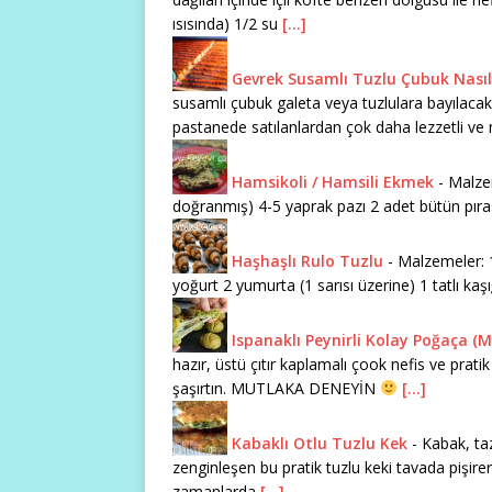
ısısında) 1/2 su
[...]
Gevrek Susamlı Tuzlu Çubuk Nasıl 
susamlı çubuk galeta veya tuzlulara bayılacaksını
pastanede satılanlardan çok daha lezzetli ve 
Hamsikoli / Hamsili Ekmek
-
Malzem
doğranmış) 4-5 yaprak pazı 2 adet bütün pıra
Haşhaşlı Rulo Tuzlu
-
Malzemeler: 1
yoğurt 2 yumurta (1 sarısı üzerine) 1 tatlı ka
Ispanaklı Peynirli Kolay Poğaça (M
hazır, üstü çıtır kaplamalı çook nefis ve pratik 
şaşırtın. MUTLAKA DENEYİN
[...]
Kabaklı Otlu Tuzlu Kek
-
Kabak, taz
zenginleşen bu pratik tuzlu keki tavada pişirer
zamanlarda
[...]