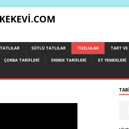
 KEKEVI.COM
 TATLILAR
SÜTLÜ TATLILAR
TUZLULAR
TART VE 
ÇORBA TARIFLERI
EKMEK TARIFLERI
ET YEMEKLERI
TAR