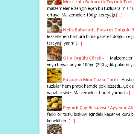
Mısır Unlu Baharatlı Zeytinli Tuzl
malzemelerle zenginleşen bu tuzlulara mısır un
ortaya..Malzemeler: 100gr. tereyağı
[...]
Nefis Baharatlı, Patates Dolgulu 
lezzetlenen hamura birde patetes dolgulu eşli
tereyağı yarım
[...]
Otlu Örgülü Çörek
-
Malzemeler: ya
veya beyaz peynir 100gr. (250 gr.lık paketin 
Patatesli Mini Tuzlu Tarifi
-
Atıştı
tuzlular hem pratik hemde çok lezzetli…Çok 
yapabilirsiniz. Malzemeler: 1 adet yumurta
[..
Peynirli Çay Bisküvisi / Ayşenur Al
farklı bir tuzlu bisküvi. İçindeki kaşar ve kur
kepekli un
[...]