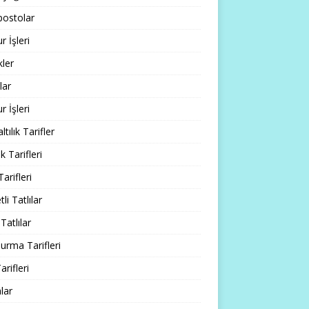
ostolar
 İşleri
ler
lar
 İşleri
tılık Tarifler
 Tarifleri
Tarifleri
li Tatlılar
Tatlılar
rma Tarifleri
arifleri
lar