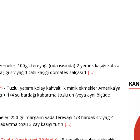
emeler: 100gr. tereyağı (oda ısısında) 2 yemek kaşığı katıca
şığı sıvıyağ 1 tatlı kaşığı domates salçası 1
[...]
KAN
r)
-
Tuzlu, yapımı kolay kahvaltılık minik ekmekler Amerika’ya
ağı + 1/4 su bardağı kabartma tozlu un (veya ayni ölçüde
er: 250 gr. margarin yada tereyagi 1/3 bardak siviyag 4
kabartma tozu 3 cay kasigi tuz 1
[...]
Tuzlu Kurabiyesi (Videolu)
-
Bu minik tuzlular alışkanlık