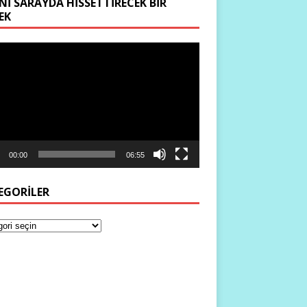
NI SARAYDA HISSETTIRECEK BIR
EK
ıcı
00:00
06:55
EGORILER