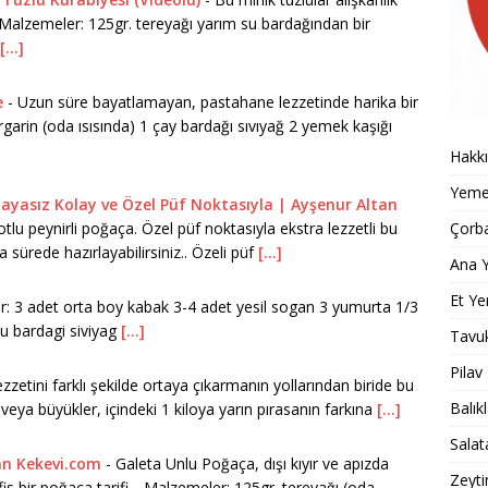
) Malzemeler: 125gr. tereyağı yarım su bardağından bir
[...]
e
-
Uzun süre bayatlamayan, pastahane lezzetinde harika bir
garin (oda ısısında) 1 çay bardağı sıvıyağ 2 yemek kaşığı
Hakk
Yemek
 Mayasız Kolay ve Özel Püf Noktasıyla | Ayşenur Altan
lu peynirli poğaça. Özel püf noktasıyla ekstra lezzetli bu
Çorba
 sürede hazırlayabilirsiniz.. Özeli püf
[...]
Ana Y
Et Ye
: 3 adet orta boy kabak 3-4 adet yesil sogan 3 yumurta 1/3
u bardagi siviyag
[...]
Tavu
Pilav
ezzetini farklı şekilde ortaya çıkarmanın yollarından biride bu
Balık
k veya büyükler, içindeki 1 kiloya yarın pırasanın farkına
[...]
Salat
an Kekevi.com
-
Galeta Unlu Poğaça, dışı kıyır ve apızda
Zeyti
efis bir poğaça tarifi.. Malzemeler: 125gr. tereyağı (oda