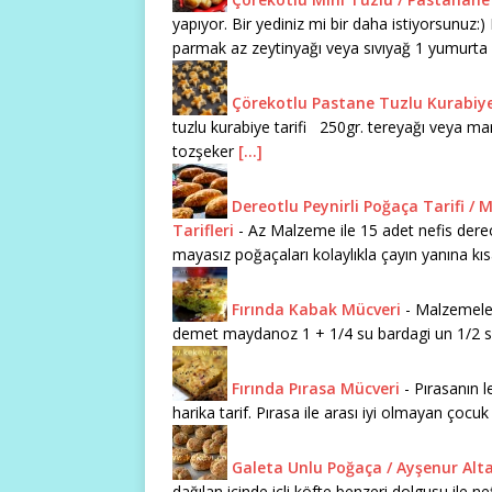
yapıyor. Bir yediniz mi bir daha istiyorsunuz:
parmak az zeytinyağı veya sıvıyağ 1 yumurta
Çörekotlu Pastane Tuzlu Kurabiy
tuzlu kurabiye tarifi 250gr. tereyağı veya mar
tozşeker
[...]
Dereotlu Peynirli Poğaça Tarifi /
Tarifleri
-
Az Malzeme ile 15 adet nefis dereot
mayasız poğaçaları kolaylıkla çayın yanına kısa
Fırında Kabak Mücveri
-
Malzemeler
demet maydanoz 1 + 1/4 su bardagi un 1/2 s
Fırında Pırasa Mücveri
-
Pırasanın l
harika tarif. Pırasa ile arası iyi olmayan çocu
Galeta Unlu Poğaça / Ayşenur Alt
dağılan içinde içli köfte benzeri dolgusu ile n