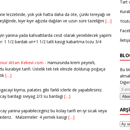
Tart 
Kurab
ne lezzetinde, yok yok hatta daha da öte, çünki tereyağı ve
liğinde, kıyır kıyır ağızda dağılan ve uzun süre tazeliğini
[...]
Yout
Face
in yanina yada kahvaltilarda cesit olarak yenebilecek yapimi
İletiş
: 1 1/2 bardak un+1 1/2 tatli kasigi kabartma tozu 3/4
BLO
enur Altan Kekevi.com
-
Hamurunda krem peynirli,
lu kurabiye tarifi. Üstelik tek tek elinizle doldurup poğaça
Bu bl
tik
[...]
almak
Diğer
gacayi kiyma, patates gibi farkli iclerle de yapabilirsiniz.
cay bardagi siviyag 2/3 su bardagi
[...]
Abon
ARŞ
cay yanina yapabileceginiz bu kolay tarifi en iyi sicak veya
ye ederiz. Malzemeler: 4 yemek kasigi
[...]