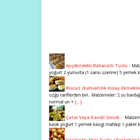
Ayçekirdekli Baharatlı Tuzlu
-
Malz
yoğurt 2 yumurta (1 sarısı üzerine) 5 yemek ka
Biscuit (Kahvaltilik Kolay Ekmekle
ozgu tariflerden biri.. Malzemeler: 2 su bard
normal un +
[...]
Çatal Veya Kandil Simidi
-
Malzemel
kasik yogurt 1 yemek kasigi mahlep 1 paket 
Çörekotlu Mini Tuzlu / Pastahane 