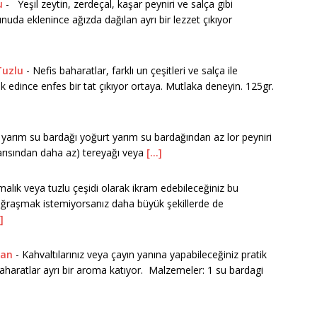
u
-
Yeşil zeytin, zerdeçal, kaşar peyniri ve salça gibi
uda eklenince ağızda dağılan ayrı bir lezzet çıkıyor
Tuzlu
-
Nefis baharatlar, farklı un çeşitleri ve salça ile
k edince enfes bir tat çıkıyor ortaya. Mutlaka deneyin. 125gr.
rım su bardağı yoğurt yarım su bardağından az lor peyniri
yarısından daha az) tereyağı veya
[...]
rmalık veya tuzlu çeşidi olarak ikram edebileceğiniz bu
uğraşmak istemiyorsanız daha büyük şekillerde de
.]
tan
-
Kahvaltılarınız veya çayın yanına yapabileceğiniz pratik
u baharatlar ayrı bir aroma katıyor. Malzemeler: 1 su bardagi