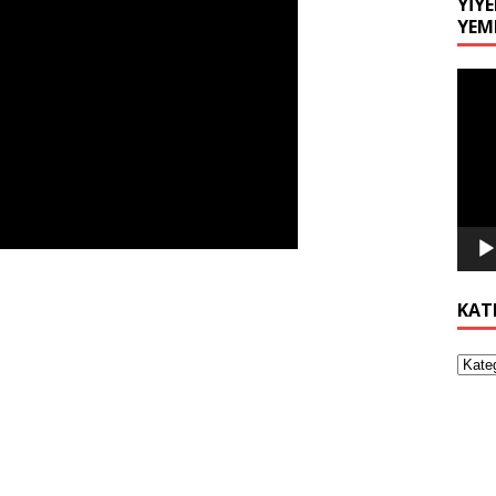
YIYE
YEM
Video
oynat
KAT