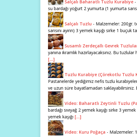
Salçalı Baharatlı Tuzlu Kurabiye
-
su bardağı yoğurt 2 yumurta (1 yumurta sarısını
Salçalı Tuzlu
-
Malzemeler: 200gr. t
sarısını ayırın) 3 yemek kaşığı sirke 1 buçuk tat
Susamlı Zerdeçallı Gevrek Tuzlula
yanına ikramlık hazırlayacaksınız. Bu tuzlular
[...]
Tuzlu Kurabiye (Çörekotlu Tuzlu K
Pastanelerde yediğimiz nefis tuzlu kurabiyeleri
ve uzun süre bayatlamadan saklayabilirsiniz. 
Video: Baharatlı Zeytinli Tuzlu (
bardağı sıvıyağ 2 yemek kaşığı sirke 3 yemek 
yemek kaşığı
[...]
Video: Kuru Poğaça
-
Malzemeler: 1