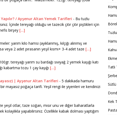
Komp
Hamur
Yapılır? / Ayşenur Altan Yemek Tarifleri
-
Bu tuzlu
Börek
z. İçinde tereyağı olduğu ve tazecik çıtır çıtır piştikleri için
nefis birşey
[...]
Tuzlu
Hamur
eler: yarım kilo hamsi (ayıklanmış, kılçığı alınmış ve
sa veya 2 adet pırasanın yeşil kısmı+ 3-4 adet taze
[...]
Kahval
Ekmek
00gr. tereyağı yarım su bardağı sıvıyağ 2 yemek kaşığı katı
Tatlı 
şığı kabartma tozu 1 çay kaşığı
[...]
Şerbet
ayasız) | Ayşenur Altan Tarifleri
-
5 dakikada hamuru
Sütlü 
bir mayasız poğaça tarifi. Yeşil rengi ile yiyenleri ve kendinizi
Dondu
Kek T
e yeşil otlar, taze soğan, mısır unu ve diğer baharatlarla
Pasta
ek kolaylıkla yapabilirsiniz. Özellikle kabak dolması yaptığım