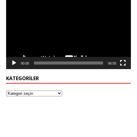
Video
oynatıcı
00:00
06:55
KATEGORILER