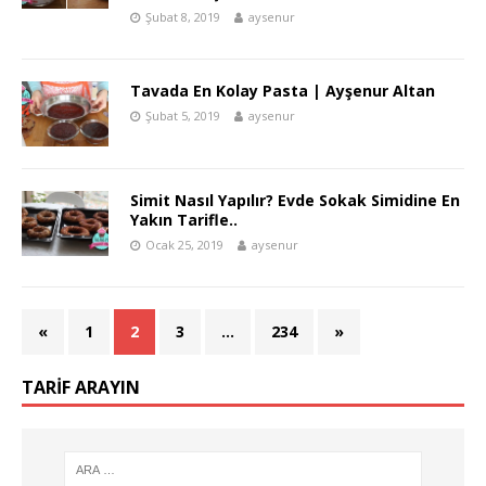
Şubat 8, 2019
aysenur
Tavada En Kolay Pasta | Ayşenur Altan
Şubat 5, 2019
aysenur
Simit Nasıl Yapılır? Evde Sokak Simidine En
Yakın Tarifle..
Ocak 25, 2019
aysenur
«
1
2
3
…
234
»
TARIF ARAYIN