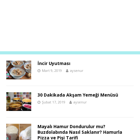
İncir Uyutması
Mart 9, 2019
aysenur
30 Dakikada Akşam Yemeği Menüsü
Şubat 17, 2019
aysenur
Mayalı Hamur Dondurulur mu?
Buzdolabında Nasıl Saklanır? Hamurla
Pizza ve Pişi Tarifi