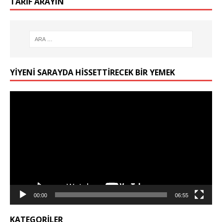
TARIF ARAYIN
YIYENI SARAYDA HISSETTIRECEK BIR YEMEK
Video
oynatıcı
00:00
06:55
KATEGORILER