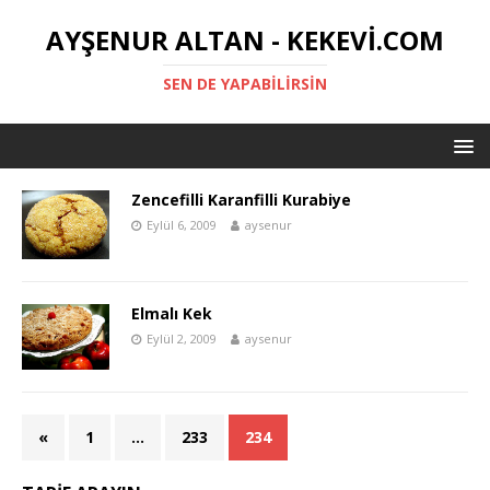
AYŞENUR ALTAN - KEKEVI.COM
SEN DE YAPABILIRSIN
Zencefilli Karanfilli Kurabiye
Eylül 6, 2009
aysenur
Elmalı Kek
Eylül 2, 2009
aysenur
«
1
…
233
234