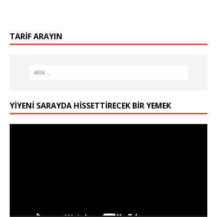
TARIF ARAYIN
YIYENI SARAYDA HISSETTIRECEK BIR YEMEK
Video
oynatıcı