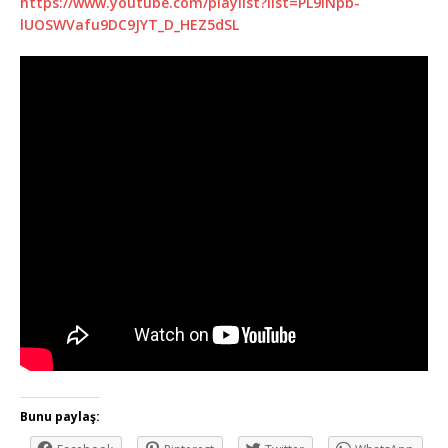
https://www.youtube.com/playlist?list=PL9lNpb-
lUOSWVafu9DC9JYT_D_HEZ5dSL
Bunu paylaş: