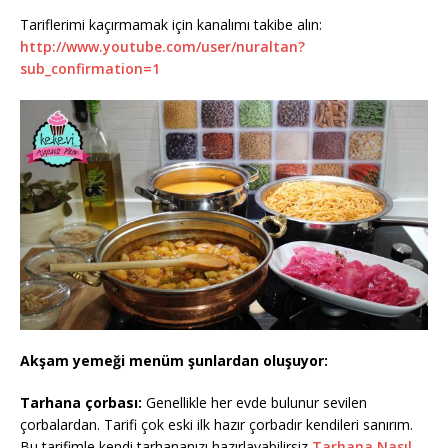
Tariflerimi kaçırmamak için kanalımı takibe alın:
http://www.youtube.com/user/nuraltan?
sub_confirmation=1
Akşam yemeği menüm şunlardan oluşuyor:
Tarhana çorbası:
Genellikle her evde bulunur sevilen
çorbalardan. Tarifi çok eski ilk hazır çorbadır kendileri sanırım.
Bu tarifimle kendi tarhananızı hazırlayabilirsiz
Tarhana Nasıl