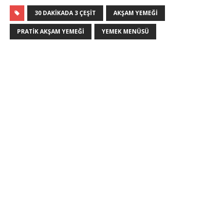
30 DAKIKADA 3 ÇEŞIT
AKŞAM YEMEĞI
PRATIK AKŞAM YEMEĞI
YEMEK MENÜSÜ