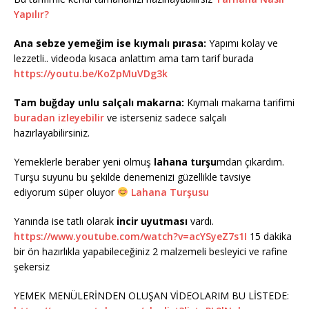
Yapılır?
Ana sebze yemeğim ise kıymalı pırasa:
Yapımı kolay ve
lezzetli.. videoda kısaca anlattım ama tam tarif burada
https://youtu.be/KoZpMuVDg3k
Tam buğday unlu salçalı makarna:
Kıymalı makarna tarifimi
buradan izleyebilir
ve isterseniz sadece salçalı
hazırlayabilirsiniz.
Yemeklerle beraber yeni olmuş
lahana turşu
mdan çıkardım.
Turşu suyunu bu şekilde denemenizi güzellikle tavsiye
ediyorum süper oluyor
Lahana Turşusu
Yanında ise tatlı olarak
incir uyutması
vardı.
https://www.youtube.com/watch?v=acYSyeZ7s1I
15 dakika
bir ön hazırlıkla yapabileceğiniz 2 malzemeli besleyici ve rafine
şekersiz
YEMEK MENÜLERİNDEN OLUŞAN VİDEOLARIM BU LİSTEDE: