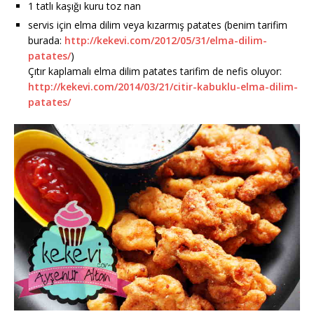
1 tatlı kaşığı kuru toz nan
servis için elma dilim veya kızarmış patates (benim tarifim
burada:
http://kekevi.com/2012/05/31/elma-dilim-
patates/
)
Çıtır kaplamalı elma dilim patates tarifim de nefis oluyor:
http://kekevi.com/2014/03/21/citir-kabuklu-elma-dilim-
patates/