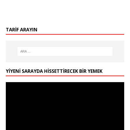
TARIF ARAYIN
YIYENI SARAYDA HISSETTIRECEK BIR YEMEK
Video
oynatıcı