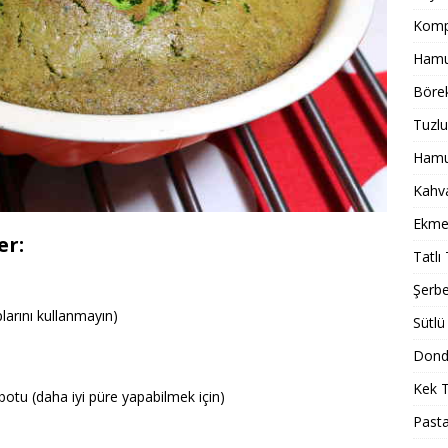
Komp
Hamur
Börek
Tuzlu
Hamur
Kahval
Ekmek
er:
Tatlı 
Şerbet
larını kullanmayın)
Sütlü 
Dondu
Kek T
botu (daha iyi püre yapabilmek için)
Pasta