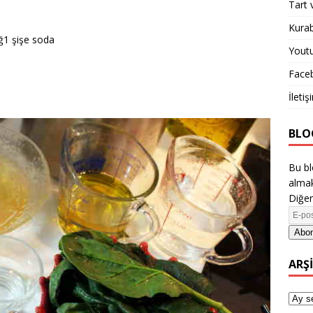
Tart 
Kurab
ağ1 şişe soda
Yout
Face
İletiş
BLO
Bu bl
almak
Diğer
Abon
ARŞ