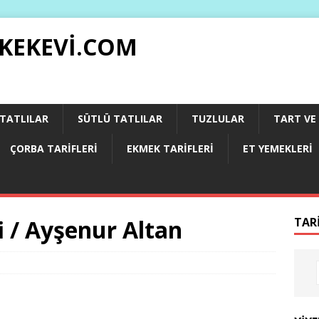
 KEKEVI.COM
 TATLILAR
SÜTLÜ TATLILAR
TUZLULAR
TART VE 
ÇORBA TARIFLERI
EKMEK TARIFLERI
ET YEMEKLERI
i / Ayşenur Altan
TAR