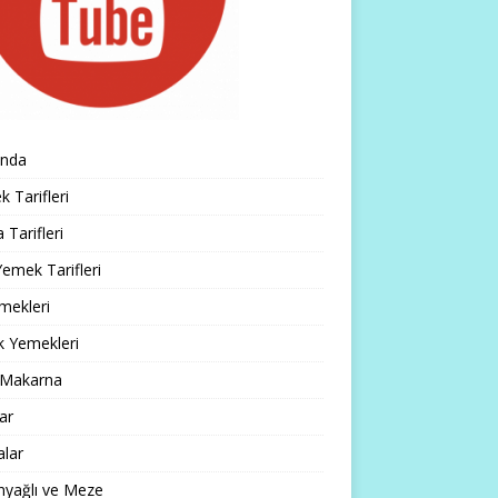
ında
 Tarifleri
 Tarifleri
emek Tarifleri
mekleri
k Yemekleri
 Makarna
lar
alar
nyağlı ve Meze