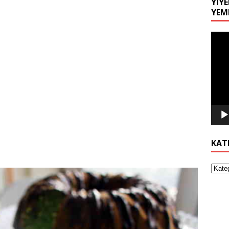
YIYE
YEM
Video
oynat
KAT