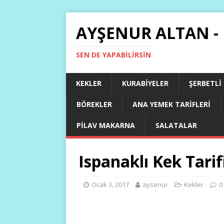
AYŞENUR ALTAN -
SEN DE YAPABILIRSIN
KEKLER
KURABIYELER
ŞERBETLI
BÖREKLER
ANA YEMEK TARIFLERI
PILAV MAKARNA
SALATALAR
Ispanaklı Kek Tarif
Ocak 3, 2017
aysenur
Kekler
0