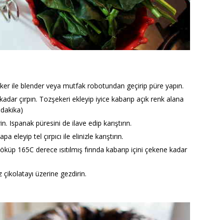
eker ile blender veya mutfak robotundan geçirip püre yapın.
kadar çırpın. Tozşekeri ekleyip iyice kabarıp açık renk alana
 dakika)
n. Ispanak püresini de ilave edip karıştırın.
 eleyip tel çırpıcı ile elinizle karıştırın.
döküp 165C derece ısıtılmış fırında kabarıp içini çekene kadar
z çikolatayı üzerine gezdirin.