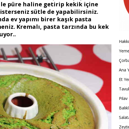
ile püre haline getirip kekik içine
sterseniz sütle de yapabilirsiniz.
da ev yapımı birer kaşık pasta
meniz. Kremalı, pasta tarzında bu kek
uyor..
Hakk
Yemek
Çorba
Ana Y
Et Ye
Tavu
Pilav
Balık
Salat
Zeyti