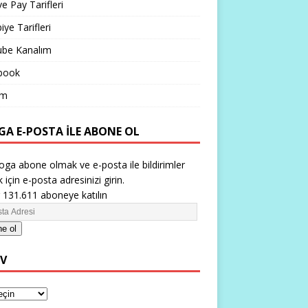
ve Pay Tarifleri
iye Tarifleri
ube Kanalım
book
im
GA E-POSTA ILE ABONE OL
oga abone olmak ve e-posta ile bildirimler
 için e-posta adresinizi girin.
 131.611 aboneye katılın
e ol
IV