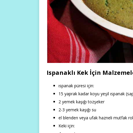
Ispanaklı Kek İçin Malzemel
ıspanak püresi için:
15 yaprak kadar koyu yeşil ıspanak (sap
2 yemek kaşığı tozşeker
2-3 yemek kaşığı su
el blenderı veya ufak hazneli mutfak ro
Keki için: