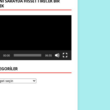
NI SARAYDA HISSETTIRECEK BIR
EK
ıcı
00:00
06:55
EGORILER