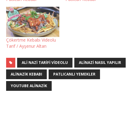
Çökertme Kebabı Videolu
Tarif / Ayşenur Altan
ALI NAZI TARIFI VIDEOLU
ALINAZI NASIL YAPILIR
ALINAZIK KEBABI
PATLICANLI YEMEKLER
YOUTUBE ALINAZIK