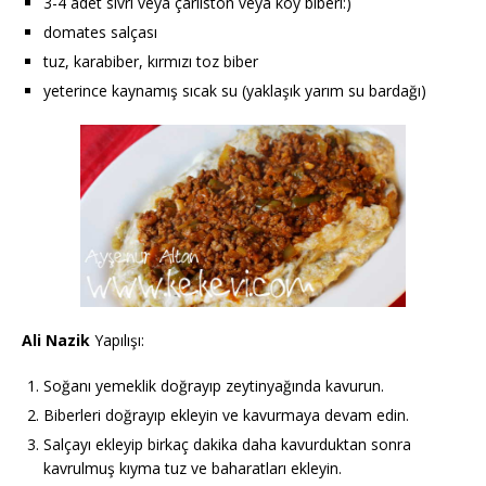
3-4 adet sivri veya çarliston veya köy biberi:)
domates salçası
tuz, karabiber, kırmızı toz biber
yeterince kaynamış sıcak su (yaklaşık yarım su bardağı)
Ali Nazik
Yapılışı:
Soğanı yemeklik doğrayıp zeytinyağında kavurun.
Biberleri doğrayıp ekleyin ve kavurmaya devam edin.
Salçayı ekleyip birkaç dakika daha kavurduktan sonra
kavrulmuş kıyma tuz ve baharatları ekleyin.