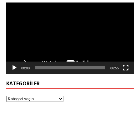
Video
oynatıcı
00:00
06:55
KATEGORILER