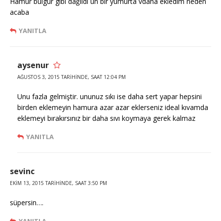
Hamur bulgur gibi dağıldı un bir yumurta vdaha ekledim neden
acaba
YANITLA
aysenur
AĞUSTOS 3, 2015 TARIHINDE, SAAT 12:04 PM
Unu fazla gelmiştir. ununuz sıkı ise daha sert yapar hepsini
birden eklemeyin hamura azar azar eklerseniz ideal kıvamda
eklemeyi bırakırsınız bir daha sıvı koymaya gerek kalmaz
YANITLA
sevinc
EKIM 13, 2015 TARIHINDE, SAAT 3:50 PM
süpersin….