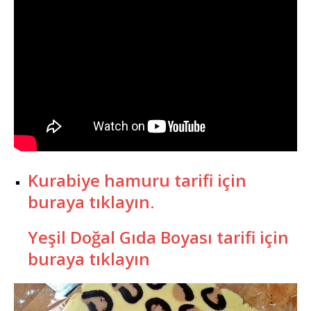
Kurabiye hamuru tarifi için
buraya tıklayın.
Yeşil Doğal Gıda Boyası tarifi için
buraya tıklayın