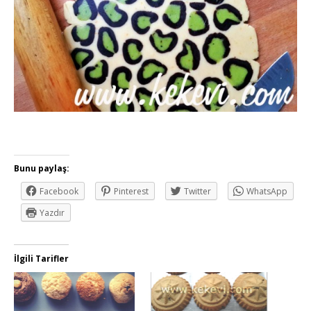
Bunu paylaş:
Facebook
Pinterest
Twitter
WhatsApp
Yazdır
İlgili Tarifler