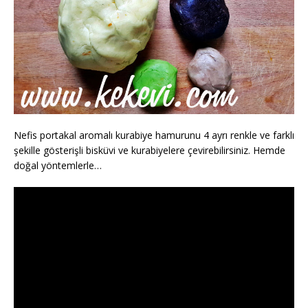
Nefis portakal aromalı kurabiye hamurunu 4 ayrı renkle ve farklı
şekille gösterişli bisküvi ve kurabiyelere çevirebilirsiniz. Hemde
doğal yöntemlerle…