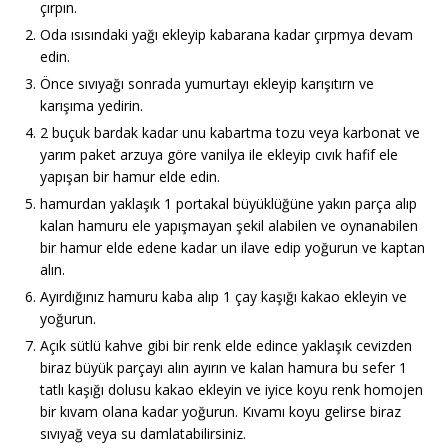
çırpın.
Oda ısısındaki yağı ekleyip kabarana kadar çırpmya devam
edin.
Önce sıvıyağı sonrada yumurtayı ekleyip karışıtırn ve
karışıma yedirin.
2 buçuk bardak kadar unu kabartma tozu veya karbonat ve
yarım paket arzuya göre vanilya ile ekleyip cıvık hafif ele
yapışan bir hamur elde edin.
hamurdan yaklaşık 1 portakal büyüklüğüne yakın parça alıp
kalan hamuru ele yapışmayan şekil alabilen ve oynanabilen
bir hamur elde edene kadar un ilave edip yoğurun ve kaptan
alın.
Ayırdığınız hamuru kaba alıp 1 çay kaşığı kakao ekleyin ve
yoğurun.
Açık sütlü kahve gibi bir renk elde edince yaklaşık cevizden
biraz büyük parçayı alın ayırın ve kalan hamura bu sefer 1
tatlı kaşığı dolusu kakao ekleyin ve iyice koyu renk homojen
bir kıvam olana kadar yoğurun. Kıvamı koyu gelirse biraz
sıvıyağ veya su damlatabilirsiniz.