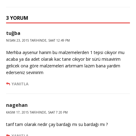
3 YORUM
tuğba
NISAN 23, 2015 TARIHINDE, SAAT 12:49 PM
Merhba aysenur hanim bu malzemelerden 1 tepsi cıkıyor mu
acaba ya da adet olarak kac tane cıkıyor bir sürü misavirim
gelicek ona göre malzemeleri artırmam lazım bana yardim
ederseniz sevinirim
YANITLA
nagehan
KASIM 17, 2015 TARIHINDE, SAAT 7:20 PM
tarif tam olarak nedir çay bardağı mı su bardağı mı ?
YANITLA