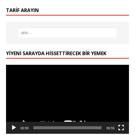
TARIF ARAYIN
YIYENI SARAYDA HISSETTIRECEK BIR YEMEK
Video
oynatıcı
00:00
06:55