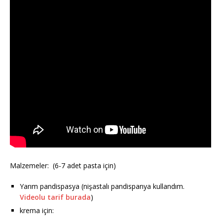
Malzemeler: (6-7 adet pasta için)
Yarım pandispasya (nişastalı pandispanya kullandım.
Videolu tarif burada
)
krema için: