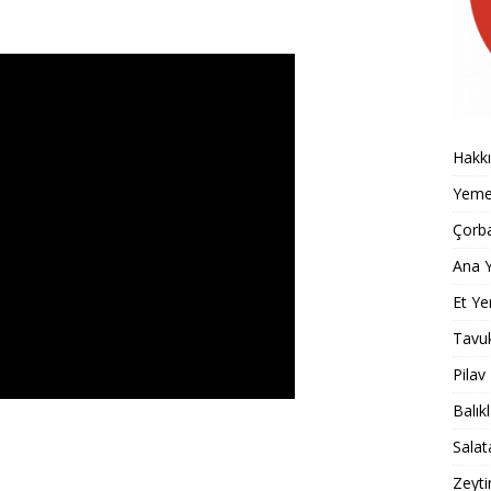
Hakk
Yemek
Çorba
Ana Y
Et Ye
Tavu
Pilav
Balık
Salat
Zeyti