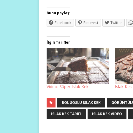
Bunu paylaş:
Facebook
Pinterest
Twitter
İlgili Tarifler
Video: Süper Islak Kek
Islak Kek 
BOL SOSLU ISLAK KEK
GÖRÜNTÜLÜ 
ISLAK KEK TARIFI
ISLAK KEK VIDEO