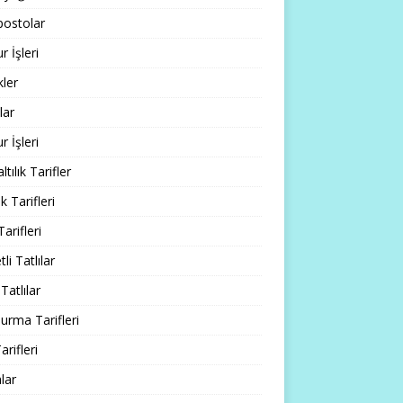
ostolar
 İşleri
ler
lar
 İşleri
tılık Tarifler
 Tarifleri
Tarifleri
li Tatlılar
Tatlılar
rma Tarifleri
arifleri
lar