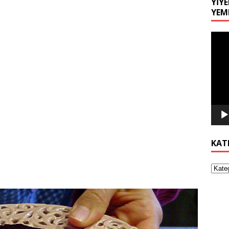
YIYE
YEM
Video
oynat
KAT