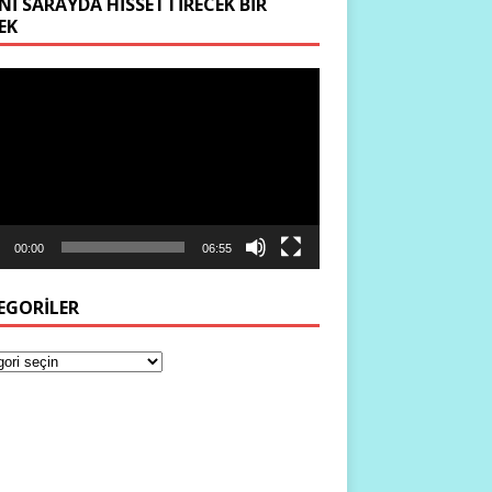
NI SARAYDA HISSETTIRECEK BIR
EK
ıcı
00:00
06:55
EGORILER