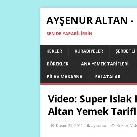
AYŞENUR ALTAN -
SEN DE YAPABILIRSIN
KEKLER
KURABIYELER
ŞERBETLI
BÖREKLER
ANA YEMEK TARIFLERI
PILAV MAKARNA
SALATALAR
Video: Super Islak 
Altan Yemek Tarifl
Kasım 25, 2011
aysenur
Kekler
,
Vid