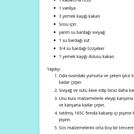
1 vanilya
3 yemek kaşığı kakao
Sosu için:
yarım su bardağı sıvıyağ
1 su bardağı süt
3/4 su bardağı tozşeker
1 yemek kaşığı dolusu kakao
Yapılışı:
Oda ısısındaki yumurta ve şekeri iyice
kadar çırpın.
Sıvıyağ ve sütü ilave edip biraz daha karı
Unu kuru malzemelerle eleyip karışıma 
ve karışana kadar çırpın.
Isıtılmış 165C fırında kabarıp içi pişene
pişirin.
Sos malzemelerini orta boy bir tencerede