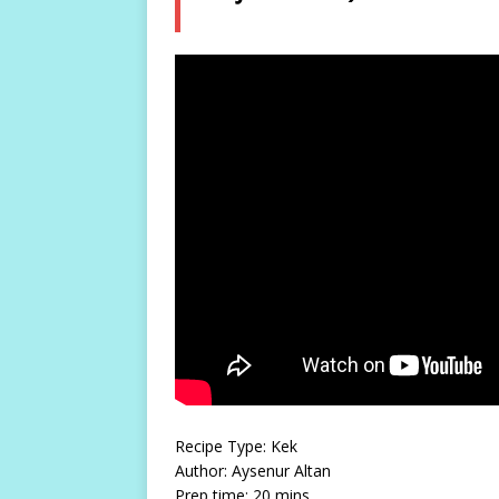
Recipe Type:
Kek
Author:
Aysenur Altan
Prep time:
20 mins