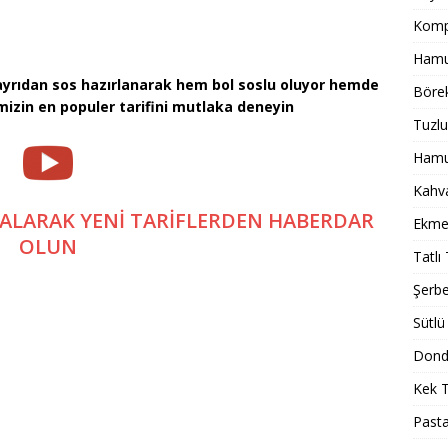
Komp
Hamur
e ayrıdan sos hazırlanarak hem bol soslu oluyor hemde
Börek
mizin en populer tarifini mutlaka deneyin
Tuzlu
Hamur
Kahval
 ALARAK YENİ TARİFLERDEN HABERDAR
Ekmek
OLUN
Tatlı 
Şerbet
Sütlü 
Dondu
Kek T
Pasta