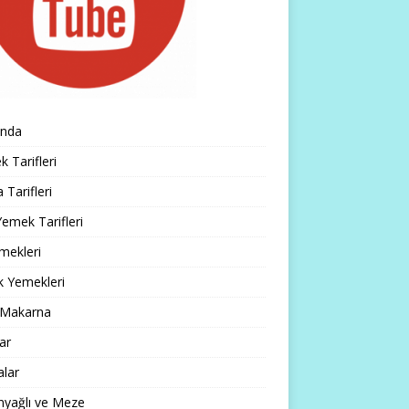
ında
 Tarifleri
 Tarifleri
emek Tarifleri
mekleri
k Yemekleri
 Makarna
lar
alar
nyağlı ve Meze