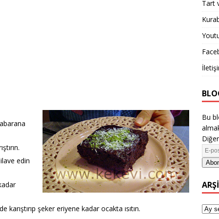
Tart 
Kurab
Yout
Face
İletiş
BLO
Bu bl
 kabarana
almak
Diğer
ştırın.
ilave edin
Abon
ARŞ
 kadar
 karıştırıp şeker eriyene kadar ocakta ısıtın.