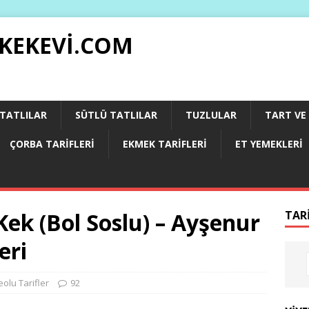
 KEKEVI.COM
 TATLILAR
SÜTLÜ TATLILAR
TUZLULAR
TART VE 
ÇORBA TARIFLERI
EKMEK TARIFLERI
ET YEMEKLERI
Kek (Bol Soslu) – Ayşenur
TAR
eri
eolu Tarifler
92