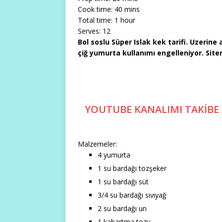
Cook time:
40 mins
Total time:
1 hour
Serves:
12
Bol soslu Süper Islak kek tarifi. Uzerin
çiğ yumurta kullanımı engelleniyor. Site
YOUTUBE KANALIMI TAKİBE
Malzemeler:
4 yumurta
1 su bardağı tozşeker
1 su bardağı süt
3/4 su bardağı sıvıyağ
2 su bardağı un
1 kabartma tozu