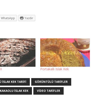
WhatsApp
Yazdır
II
Portakallı Islak Kek
ISLAK KEK TARIFI
GÖRÜNTÜLÜ TARIFLER
KAKAOLU ISLAK KEK
VIDEO TARIFLER