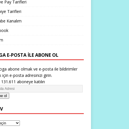
ve Pay Tarifleri
iye Tarifleri
ube Kanalım
book
im
GA E-POSTA ILE ABONE OL
oga abone olmak ve e-posta ile bildirimler
 için e-posta adresinizi girin.
 131.611 aboneye katılın
e ol
IV