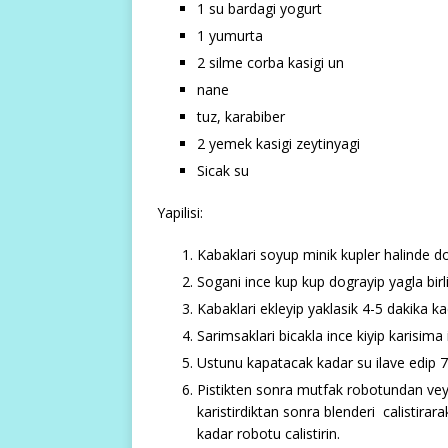
1 su bardagi yogurt
1 yumurta
2 silme corba kasigi un
nane
tuz, karabiber
2 yemek kasigi zeytinyagi
Sicak su
Yapilisi:
Kabaklari soyup minik kupler halinde do
Sogani ince kup kup dograyip yagla birl
Kabaklari ekleyip yaklasik 4-5 dakika 
Sarimsaklari bicakla ince kiyip karisima
Ustunu kapatacak kadar su ilave edip 7-
Pistikten sonra mutfak robotundan vey
karistirdiktan sonra blenderi calistirara
kadar robotu calistirin.