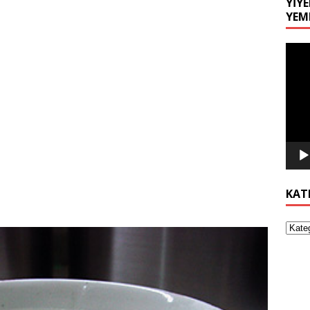
YIYE
YEM
Video
oynat
KAT