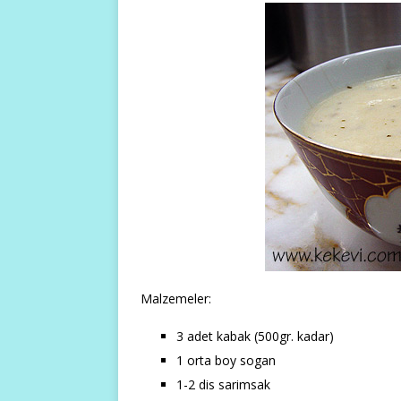
Malzemeler:
3 adet kabak (500gr. kadar)
1 orta boy sogan
1-2 dis sarimsak