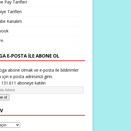
ve Pay Tarifleri
iye Tarifleri
ube Kanalım
book
im
GA E-POSTA ILE ABONE OL
oga abone olmak ve e-posta ile bildirimler
 için e-posta adresinizi girin.
 131.611 aboneye katılın
e ol
IV