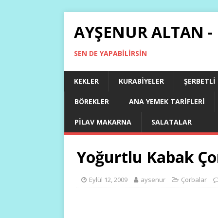
AYŞENUR ALTAN -
SEN DE YAPABILIRSIN
KEKLER
KURABIYELER
ŞERBETLI
BÖREKLER
ANA YEMEK TARIFLERI
PILAV MAKARNA
SALATALAR
Yoğurtlu Kabak Ço
Eylül 12, 2009
aysenur
Çorbalar