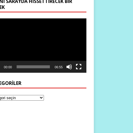
NI SARAYDA HISSETTIRECEK BIR
EK
ıcı
00:00
06:55
EGORILER