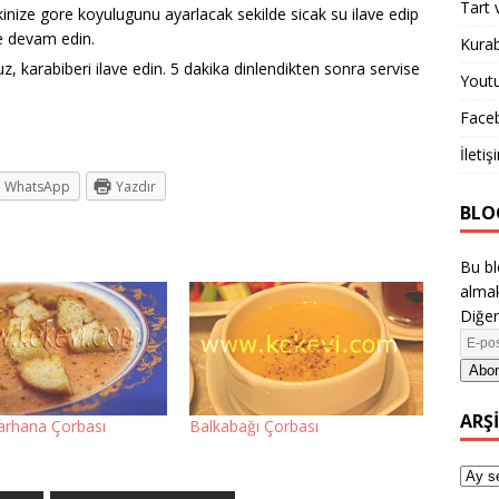
Tart 
inize gore koyulugunu ayarlacak sekilde sicak su ilave edip
ye devam edin.
Kurab
z, karabiberi ilave edin. 5 dakika dinlendikten sonra servise
Yout
Face
İletiş
WhatsApp
Yazdır
BLO
Bu bl
almak
Diğer
Abon
ARŞ
Tarhana Çorbası
Balkabağı Çorbası