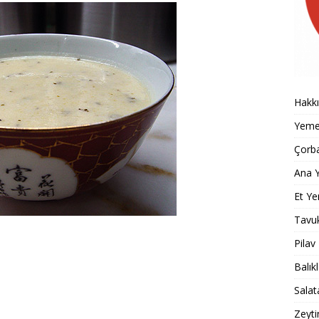
Hakk
Yemek
Çorba
Ana Y
Et Ye
Tavu
Pilav
Balık
Salat
Zeyti