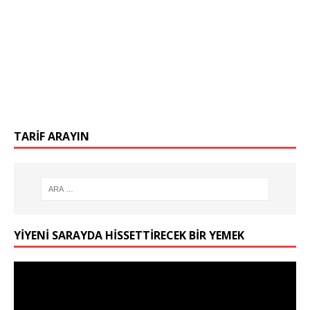
TARIF ARAYIN
YIYENI SARAYDA HISSETTIRECEK BIR YEMEK
Video
oynatıcı