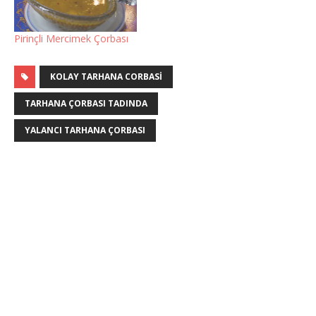
Pirinçli Mercimek Çorbası
KOLAY TARHANA CORBASI
TARHANA ÇORBASI TADINDA
YALANCI TARHANA ÇORBASI