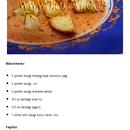
Malzemeler:
2 yemek kasigi tereyag veya misirozu yagi
2 yemek kasigi un
3 yemek kasigi domates salcasi
4-5 su bardagi sicak su
2/3 su bardagi yogurt
1 silme tatli kasigi kuru nane, tuz
Yapilisi: