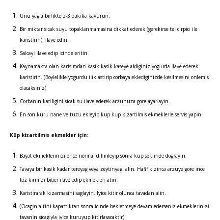
Unu yagla birlikte 2-3 dakika kavurun.
Bir miktar sicak suyu topaklanmamasina dikkat ederek (gerekirse tel cirpici ile
karistirin) ilave edin.
Salcayi ilave edip icinde eritin.
Kaynamakta olan karisimdan kasik kasik kaseye aldiginiz yogurda ilave ederek
karistirin. (Boylelikle yogurdu iliklastirip corbaya eklediginizde kesilmesini onlemis
olacaksiniz)
Corbanin katiligini sicak su ilave ederek arzunuza gore ayarlayin.
En son kuru nane ve tuzu ekleyip kup kup kizartilmis ekmeklerle servis yapin.
Küp kizartilmis ekmekler için:
Bayat ekmeklerinizi once normal dilimleyip sonra kup seklinde dograyin.
Tavaya bir kasik kadar tereyag veya zeytinyagi alin. Hafif kizinca arzuye gore ince
toz kirmizi biber ilave edip ekmekleri atin.
Karistirarak kizarmasini saglayin. Iyice kitir olunca tavadan alin.
(Ocagin altini kapattiktan sonra icinde bekletmeye devam ederseniz ekmeklerinizi
tavanin sicagiyla iyice kuruyup kitirlasacaktir)