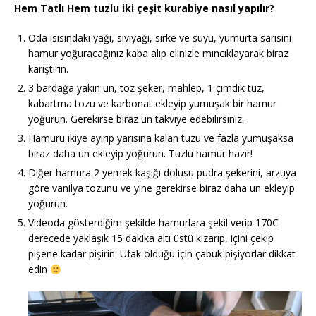
Hem Tatlı Hem tuzlu iki çeşit kurabiye nasıl yapılır?
Oda ısısındaki yağı, sıvıyağı, sirke ve suyu, yumurta sarısını
hamur yoğuracağınız kaba alıp elinizle mıncıklayarak biraz
karıştırın.
3 bardağa yakın un, toz şeker, mahlep, 1 çimdik tuz,
kabartma tozu ve karbonat ekleyip yumuşak bir hamur
yoğurun. Gerekirse biraz un takviye edebilirsiniz.
Hamuru ikiye ayırıp yarısına kalan tuzu ve fazla yumuşaksa
biraz daha un ekleyip yoğurun. Tuzlu hamur hazır!
Diğer hamura 2 yemek kaşığı dolusu pudra şekerini, arzuya
göre vanilya tozunu ve yine gerekirse biraz daha un ekleyip
yoğurun.
Videoda gösterdiğim şekilde hamurlara şekil verip 170C
derecede yaklaşık 15 dakika altı üstü kızarıp, içini çekip
pişene kadar pişirin. Ufak olduğu için çabuk pişiyorlar dikkat
edin