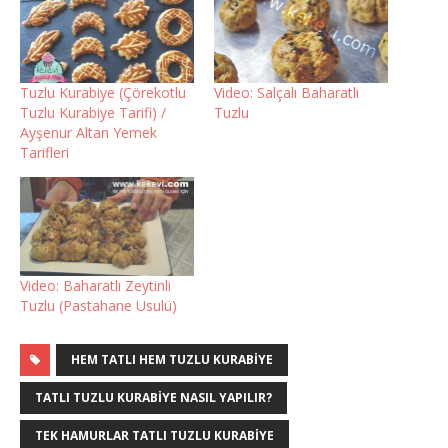
Tuzlu Kurabiye (Çörekotlu
Video: Salçalı Baharatlı
Tuzlu Kurabiye Tarifi) /
Tuzlu
Ayşenur Altan Yemek
Tarifleri
Video: Baharatlı Zeytinli
Tuzlu (Pastahane Usulü)
HEM TATLI HEM TUZLU KURABIYE
TATLI TUZLU KURABIYE NASIL YAPILIR?
TEK HAMURLAR TATLI TUZLU KURABIYE