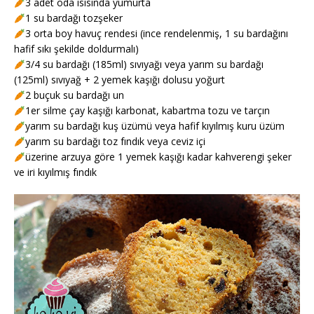
3 adet oda ısısında yumurta
1 su bardağı tozşeker
3 orta boy havuç rendesi (ince rendelenmiş, 1 su bardağını
hafif sıkı şekilde doldurmalı)
3/4 su bardağı (185ml) sıvıyağı veya yarım su bardağı
(125ml) sıvıyağ + 2 yemek kaşığı dolusu yoğurt
2 buçuk su bardağı un
1er silme çay kaşığı karbonat, kabartma tozu ve tarçın
yarım su bardağı kuş üzümü veya hafif kıyılmış kuru üzüm
yarım su bardağı toz fındık veya ceviz içi
üzerine arzuya göre 1 yemek kaşığı kadar kahverengi şeker
ve iri kıyılmış fındık