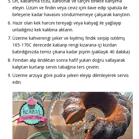
Un, kabartma tozu, karbonat ve tarçını birlikte karışıma
eleyin. Üzüm ve fındın veya ceviz içini ilave edip spatula ile
birleşene kadar havasını söndürmemeye çalışarak karıştırın.
Hazır olan kek harcını tereyağı veya katıyağ ile yağlayıp
unladığınız kek kalıbına aktarın.
Üzerine kahverengi şeker ve kıyılmış fındık serpip ısıtılımş
165-170C derecede kabarıp rengi kızarana içi kürdan
batırdığınızda temiz çıkana kadar pişirin (yaklaşık 40 dakika)
Fırından alıp ılındıktan sonra hafif yukarı doğru sallayarak
kalıptan kurtarıp servis tabağına ters çevirin.
Üzerine arzuya göre pudra şekeri eleyip dilimleyerek servis
edin.