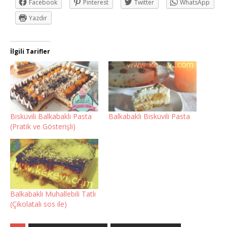
Facebook
Pinterest
Twitter
WhatsApp
Yazdır
İlgili Tarifler
Bisküvili Balkabaklı Pasta
Balkabakli Bisküvili Pasta
(Pratik ve Gösterişli)
Balkabaklı Muhallebili Tatlı
(Çikolatalı sos ile)