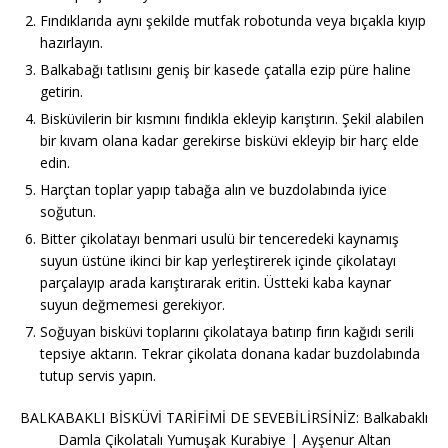
Fındıklarıda aynı şekilde mutfak robotunda veya bıçakla kıyıp
hazırlayın.
Balkabağı tatlısını geniş bir kasede çatalla ezip püre haline
getirin.
Bisküvilerin bir kısmını fındıkla ekleyip karıştırın. Şekil alabilen
bir kıvam olana kadar gerekirse bisküvi ekleyip bir harç elde
edin.
Harçtan toplar yapıp tabağa alın ve buzdolabında iyice
soğutun.
Bitter çikolatayı benmari usulü bir tenceredeki kaynamış
suyun üstüne ikinci bir kap yerleştirerek içinde çikolatayı
parçalayıp arada karıştırarak eritin. Üstteki kaba kaynar
suyun değmemesi gerekiyor.
Soğuyan bisküvi toplarını çikolataya batırıp fırın kağıdı serili
tepsiye aktarın. Tekrar çikolata donana kadar buzdolabında
tutup servis yapın.
BALKABAKLI BİSKÜVİ TARİFİMİ DE SEVEBİLİRSİNİZ: Balkabaklı
Damla Çikolatalı Yumuşak Kurabiye | Ayşenur Altan