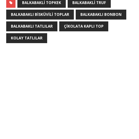
BALKABAKLI TOPKEK
BALKABAKLI TRUF
BALKABAKLI BISKÜVILI TOPLAR
BALKABAKLI BONBON
BALKABAKLI TATLILAR
ÇIKOLATA KAPLI TOP
KOLAY TATLILAR