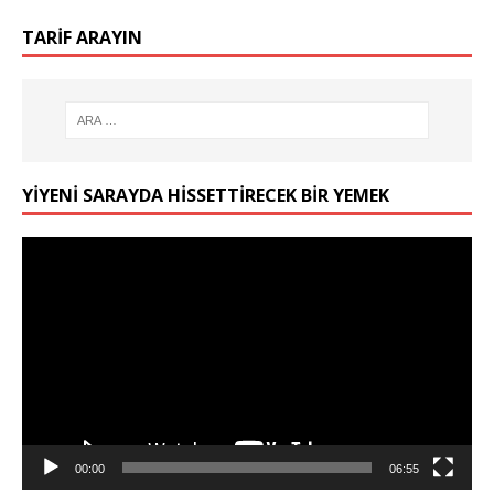
TARIF ARAYIN
YIYENI SARAYDA HISSETTIRECEK BIR YEMEK
Video
oynatıcı
00:00
06:55