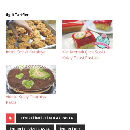
İlgili Tarifler
Incirli Cevizli Kurabiye
Kivi Kremalı Çilek Soslu
Kolay Tepsi Pastası
Video: Kolay Tiramisu
Pasta
CEVIZLI INCIRLI KOLAY PASTA
INCIRLI CEVIZLI PASTA
INCIRLI KEK