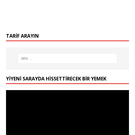
TARIF ARAYIN
YIYENI SARAYDA HISSETTIRECEK BIR YEMEK
Video
oynatıcı