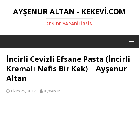
AYŞENUR ALTAN - KEKEVI.COM
SEN DE YAPABILIRSIN
İncirli Cevizli Efsane Pasta (İncirli
Kremalı Nefis Bir Kek) | Ayşenur
Altan
Ekim 25, 2017
aysenur