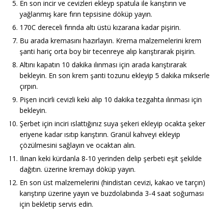
En son incir ve cevizleri ekleyp spatula ile karıştırın ve
yağlanmış kare fırın tepsisine döküp yayın.
170C dereceli fırında altı üstü kızarana kadar pişirin.
Bu arada kremasını hazırlayın. Krema malzemelerini krem
şanti hariç orta boy bir tecenreye alıp karıştırarak pişirin.
Altını kapatın 10 dakika ılınması için arada karıştırarak
bekleyin. En son krem şanti tozunu ekleyip 5 dakika mikserle
çırpın.
Pişen incirli cevizli keki alıp 10 dakika tezgahta ılınması için
bekleyin.
Şerbet için inciri ıslattığınız suya şekeri ekleyip ocakta şeker
eriyene kadar ısıtıp karıştırın. Granül kahveyi ekleyip
çözülmesini sağlayın ve ocaktan alın.
Ilınan keki kürdanla 8-10 yerinden delip şerbeti eşit şekilde
dağıtın. üzerine kremayı döküp yayın.
En son üst malzemelerini (hindistan cevizi, kakao ve tarçın)
karıştırıp üzerine yayın ve buzdolabında 3-4 saat soğuması
için bekletip servis edin.