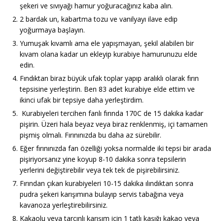
şekeri ve sıvıyağı hamur yoğuracağınız kaba alın.
2 bardak un, kabartma tozu ve vanilyayı ilave edip
yoğurmaya başlayın.
Yumuşak kıvamlı ama ele yapışmayan, şekil alabilen bir
kıvam olana kadar un ekleyip kurabiye hamurunuzu elde
edin.
Fındıktan biraz büyük ufak toplar yapıp aralıklı olarak fırın
tepsisine yerleştirin. Ben 83 adet kurabiye elde ettim ve
ikinci ufak bir tepsiye daha yerleştirdim.
Kurabiyeleri tercihen fanlı fırında 170C de 15 dakika kadar
pişirin. Üzeri hala beyaz veya biraz renklenmiş, içi tamamen
pişmiş olmalı. Fırınınızda bu daha az sürebilir.
Eğer fırınınızda fan özelliği yoksa normalde iki tepsi bir arada
pişiriyorsanız yine koyup 8-10 dakika sonra tepsilerin
yerlerini değiştirebilir veya tek tek de pişirebilirsiniz.
Fırından çıkan kurabiyeleri 10-15 dakika ılındıktan sonra
pudra şekeri karışımına bulayıp servis tabağına veya
kavanoza yerleştirebilirsiniz.
Kakaolu veya tarçınlı karışım için 1 tatlı kaşığı kakao veya