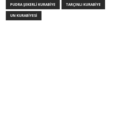
PUDRA ŞEKERLI KURABIYE
TARÇINLI KURABIYE
UN KURABIYESI