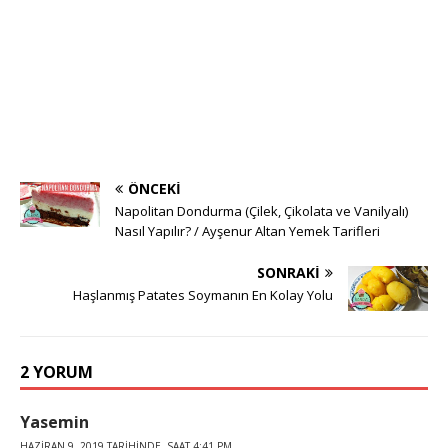
ÖNCEKI
Napolitan Dondurma (Çilek, Çikolata ve Vanilyalı)
Nasıl Yapılır? / Ayşenur Altan Yemek Tarifleri
SONRAKI
Haşlanmış Patates Soymanın En Kolay Yolu
2 YORUM
Yasemin
HAZIRAN 9, 2019 TARIHINDE, SAAT 4:41 PM