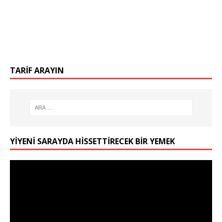
TARIF ARAYIN
YIYENI SARAYDA HISSETTIRECEK BIR YEMEK
Video
oynatıcı