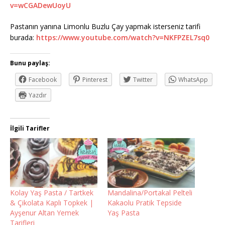
v=wCGADewUoyU
Pastanın yanına Limonlu Buzlu Çay yapmak isterseniz tarifi
burada:
https://www.youtube.com/watch?v=NKFPZEL7sq0
Bunu paylaş:
Facebook
Pinterest
Twitter
WhatsApp
Yazdır
İlgili Tarifler
Kolay Yaş Pasta / Tartkek
Mandalina/Portakal Pelteli
& Çikolata Kaplı Topkek |
Kakaolu Pratik Tepside
Ayşenur Altan Yemek
Yaş Pasta
Tarifleri