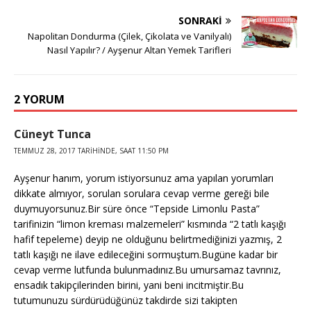
SONRAKI
Napolitan Dondurma (Çilek, Çikolata ve Vanilyalı)
Nasıl Yapılır? / Ayşenur Altan Yemek Tarifleri
2 YORUM
Cüneyt Tunca
TEMMUZ 28, 2017 TARIHINDE, SAAT 11:50 PM
Ayşenur hanım, yorum istiyorsunuz ama yapılan yorumları
dikkate almıyor, sorulan sorulara cevap verme gereği bile
duymuyorsunuz.Bir süre önce “Tepside Limonlu Pasta”
tarifinizin “limon kreması malzemeleri” kısmında “2 tatlı kaşığı
hafif tepeleme) deyip ne olduğunu belirtmediğinizi yazmış, 2
tatlı kaşığı ne ilave edileceğini sormuştum.Bugüne kadar bir
cevap verme lutfunda bulunmadınız.Bu umursamaz tavrınız,
ensadık takipçilerinden birini, yani beni incitmiştir.Bu
tutumunuzu sürdürüdüğünüz takdirde sizi takipten