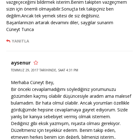
vazgeçeceğimi bildirmek isterim.Benim takipten vazgeçmem
sizin için önemli olmayabilir.Sonuçta tek takipçiniz ben
değilim.Ancak tek yemek sitesi de siz değilsiniz.
Başarılarınızın artarak devamını diler, saygılar sunarım
Cüneyt Tunca
YANITLA
aysenur
TEMMUZ 29, 2017 TARIHINDE, SAAT 4:31 PM
Merhaba Cüneyt Bey,
Bir önceki cevaplamadığımı söylediğiniz yorumunuzu
gözümden kaçmış olabilir düşüncesiyle aradım ama malesef
bulamadım. Bir hata olmul olabilir. Ancak yorumları özellikle
gördüğümde hepsine cevaplamaya gayret ediyorum. Sizde
yanlış bir kanıya sebebiyet vermiş olmak istemem.
Dediğiniz gibi eksik yazmışım, nişasta olması gerekiyor.
Düzeltmeniz için teşekkür ederim. Benim takip eden,
etmeyen herkes benim için değerli, bilmenizi isterim..