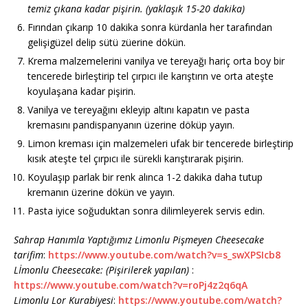
temiz çıkana kadar pişirin. (yaklaşık 15-20 dakika)
Fırından çıkarıp 10 dakika sonra kürdanla her tarafından
gelişigüzel delip sütü züerine dökün.
Krema malzemelerini vanilya ve tereyağı hariç orta boy bir
tencerede birleştirip tel çırpıcı ile karıştırın ve orta ateşte
koyulaşana kadar pişirin.
Vanilya ve tereyağını ekleyip altını kapatın ve pasta
kremasını pandispanyanın üzerine döküp yayın.
Limon kreması için malzemeleri ufak bir tencerede birleştirip
kısık ateşte tel çırpıcı ile sürekli karıştırarak pişirin.
Koyulaşıp parlak bir renk alınca 1-2 dakika daha tutup
kremanın üzerine dökün ve yayın.
Pasta iyice soğuduktan sonra dilimleyerek servis edin.
Sahrap Hanımla Yaptığımız Limonlu Pişmeyen Cheesecake
tarifim
:
https://www.youtube.com/watch?v=s_swXPSIcb8
Lİmonlu Cheesecake: (Pişirilerek yapılan)
:
https://www.youtube.com/watch?v=roPj4z2q6qA
Limonlu Lor Kurabiyesi
:
https://www.youtube.com/watch?