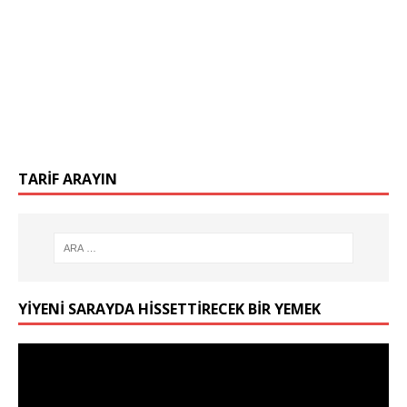
TARIF ARAYIN
YIYENI SARAYDA HISSETTIRECEK BIR YEMEK
Video
oynatıcı