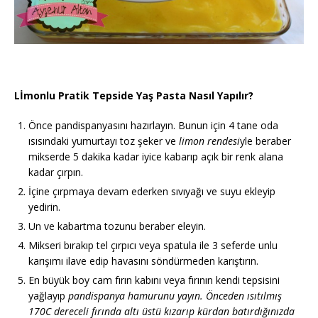
Lİmonlu Pratik Tepside Yaş Pasta Nasıl Yapılır?
Önce pandispanyasını hazırlayın. Bunun için 4 tane oda
ısısındaki yumurtayı toz şeker ve
limon rendesi
yle beraber
mikserde 5 dakika kadar iyice kabarıp açık bir renk alana
kadar çırpın.
İçine çırpmaya devam ederken sıvıyağı ve suyu ekleyip
yedirin.
Un ve kabartma tozunu beraber eleyin.
Mikseri bırakıp tel çırpıcı veya spatula ile 3 seferde unlu
karışımı ilave edip havasını söndürmeden karıştırın.
En büyük boy cam fırın kabını veya fırının kendi tepsisini
yağlayıp
pandispanya hamurunu yayın. Önceden ısıtılmış
170C dereceli fırında altı üstü kızarıp kürdan batırdığınızda