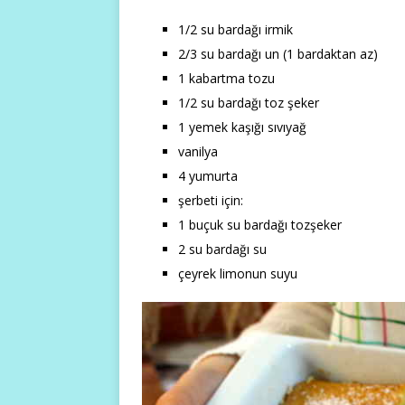
1/2 su bardağı irmik
2/3 su bardağı un (1 bardaktan az)
1 kabartma tozu
1/2 su bardağı toz şeker
1 yemek kaşığı sıvıyağ
vanilya
4 yumurta
şerbeti için:
1 buçuk su bardağı tozşeker
2 su bardağı su
çeyrek limonun suyu