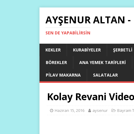
AYŞENUR ALTAN -
SEN DE YAPABILIRSIN
KEKLER
KURABIYELER
ŞERBETLI
BÖREKLER
ANA YEMEK TARIFLERI
PILAV MAKARNA
SALATALAR
Kolay Revani Video
Haziran 15, 2016
aysenur
Bayram Ta