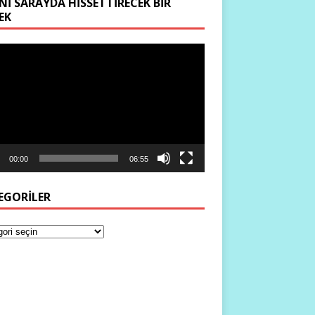
NI SARAYDA HISSETTIRECEK BIR
EK
ıcı
00:00
06:55
EGORILER