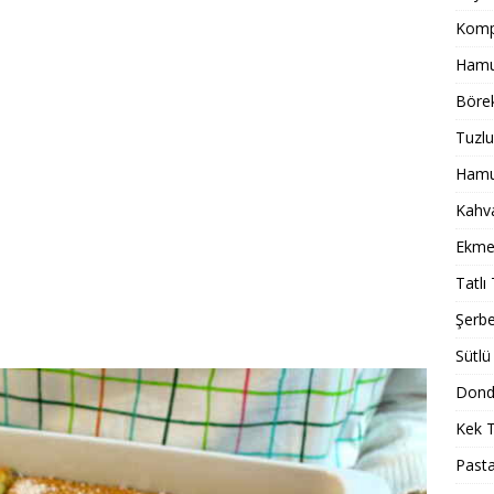
Komp
Hamur
Börek
Tuzlu
Hamur
Kahval
Ekmek
Tatlı 
Şerbet
Sütlü 
Dondu
Kek T
Pasta