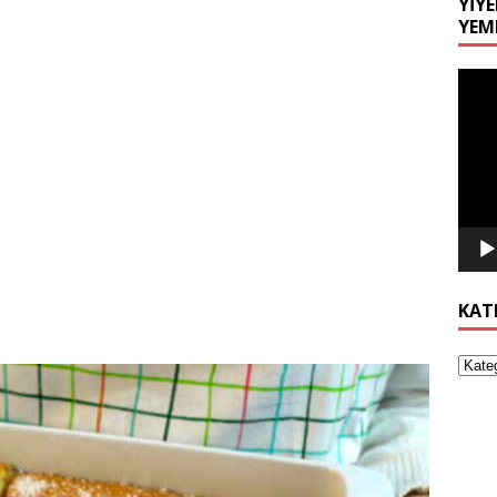
YIYE
YEM
Video
oynat
KAT