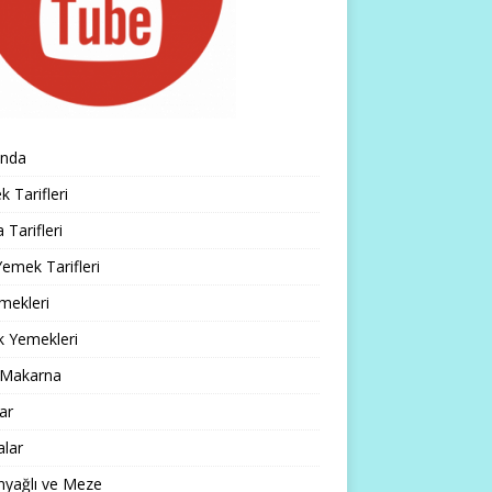
ında
 Tarifleri
 Tarifleri
emek Tarifleri
mekleri
k Yemekleri
 Makarna
lar
alar
nyağlı ve Meze