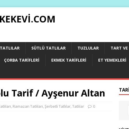
 KEKEVI.COM
 TATLILAR
SÜTLÜ TATLILAR
TUZLULAR
TART VE 
ÇORBA TARIFLERI
EKMEK TARIFLERI
ET YEMEKLERI
lu Tarif / Ayşenur Altan
TAR
tlıları
,
Ramazan Tatlıları
,
Şerbetli Tatlılar
,
Tatlılar
0