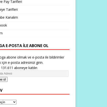
ve Pay Tarifleri
iye Tarifleri
ube Kanalım
book
im
GA E-POSTA ILE ABONE OL
oga abone olmak ve e-posta ile bildirimler
 için e-posta adresinizi girin.
 131.611 aboneye katılın
e ol
IV