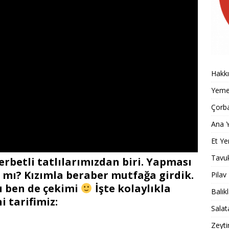
Hakk
Yemek
Çorba
Ana Y
Et Ye
Tavu
erbetli tatlılarımızdan biri. Yapması
l mı? Kızımla beraber mutfağa girdik.
Pilav
tı ben de çekimi
İşte kolaylıkla
Balık
i tarifimiz:
Salat
Zeyti