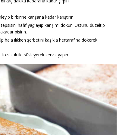
 birkaç dakika kabarana kadar çırpın.
eyip birbirine karışana kadar karıştırın.
 tepsisini hafif yağlayıp karışımı dökün. Üstünü düzeltip
nakadar pişirin.
üp hala ılıkken şerbetini kaşıkla hertarafına dökerek
ozfıstık ile süsleyerek servis yapın.