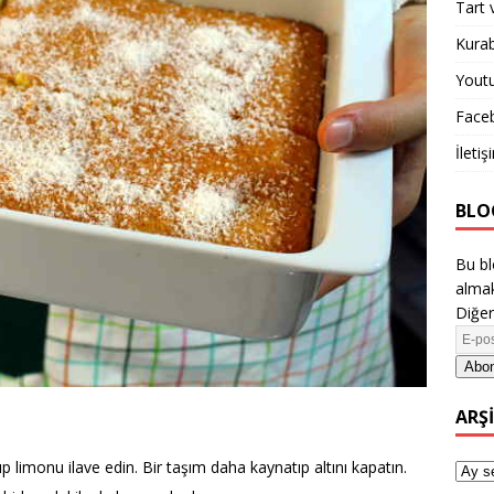
Tart 
Kurab
Yout
Face
İletiş
BLO
Bu bl
almak
Diğer
Abon
ARŞ
ıp limonu ilave edin. Bir taşım daha kaynatıp altını kapatın.