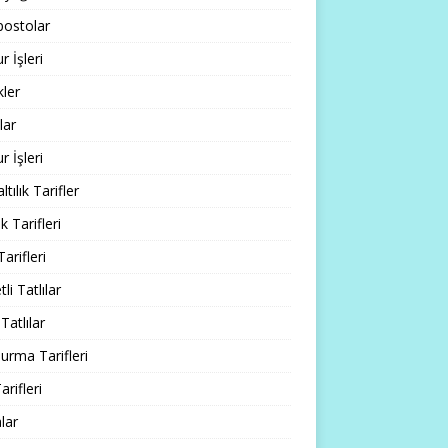
ostolar
 İşleri
ler
lar
 İşleri
tılık Tarifler
 Tarifleri
Tarifleri
li Tatlılar
Tatlılar
rma Tarifleri
arifleri
lar