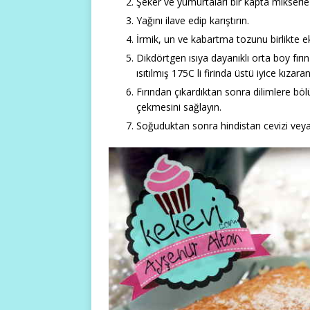
Şeker ve yumurtaları bir kapta mikserle
Yağını ilave edip karıştırın.
İrmik, un ve kabartma tozunu birlikte ekl
Dikdörtgen ısıya dayanıklı orta boy fırın
ısıtılmış 175C li firinda üstü iyice kızara
Fırından çıkardıktan sonra dilimlere böl
çekmesini sağlayın.
Soğuduktan sonra hindistan cevizi veya t