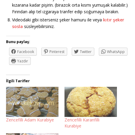
kızarana kadar pişirin. (birazcık orta kısmı yumuşak kalabilir.)
Fırından alıp tel ızgaraya tranfer edip soğumaya bırakın.
Videodaki gibi isterseniz şeker hamuru ile veya
kıtır şeker
sosla
süsleyebilirsiniz.
Bunu paylaş:
Facebook
Pinterest
Twitter
WhatsApp
Yazdır
İlgili Tarifler
Zencefilli Adam Kurabiye
Zencefilli Karanfilli
Kurabiye