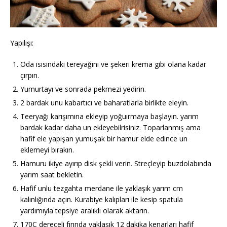
Yapılışı:
Oda ısısındaki tereyağını ve şekeri krema gibi olana kadar
çırpın.
Yumurtayı ve sonrada pekmezi yedirin.
2 bardak unu kabartıcı ve baharatlarla birlikte eleyin.
Teeryağı karışımına ekleyip yoğuırmaya başlayın. yarım
bardak kadar daha un ekleyebilrisiniz. Toparlanmış ama
hafif ele yapışan yumuşak bir hamur elde edince un
eklemeyi bırakın.
Hamuru ikiye ayırıp disk şekli verin. Streçleyip buzdolabında
yarım saat bekletin.
Hafif unlu tezgahta merdane ile yaklaşık yarım cm
kalınlığında açın. Kurabiye kalıpları ile kesip spatula
yardımıyla tepsiye aralıklı olarak aktarın.
170C dereceli fırında yaklaşık 12 dakika kenarları hafif