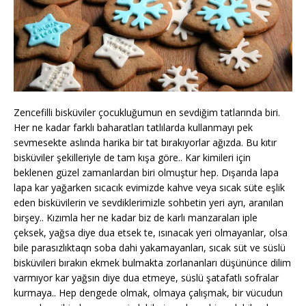
Zencefilli bisküviler çocukluğumun en sevdiğim tatlarında biri.
Her ne kadar farklı baharatları tatlılarda kullanmayı pek
sevmesekte aslında harika bir tat bırakıyorlar ağızda. Bu kıtır
bisküviler şekilleriyle de tam kışa göre.. Kar kimileri için
beklenen güzel zamanlardan biri olmuştur hep. Dışarıda lapa
lapa kar yağarken sıcacık evimizde kahve veya sıcak süte eşlik
eden bisküvilerin ve sevdiklerimizle sohbetin yeri ayrı, aranılan
birşey.. Kızımla her ne kadar biz de karlı manzaraları iple
çeksek, yağsa diye dua etsek te, ısınacak yeri olmayanlar, olsa
bile parasızlıktaqn soba dahi yakamayanları, sıcak süt ve süslü
bisküvileri bırakın ekmek bulmakta zorlananları düşününce dilim
varmıyor kar yağsın diye dua etmeye, süslü şatafatlı sofralar
kurmaya.. Hep dengede olmak, olmaya çalışmak, bir vücudun