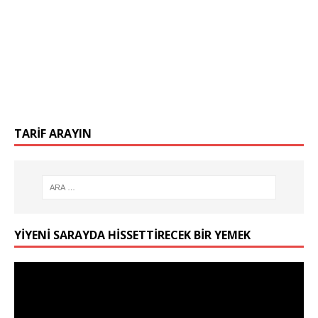
TARIF ARAYIN
YIYENI SARAYDA HISSETTIRECEK BIR YEMEK
Video
oynatıcı