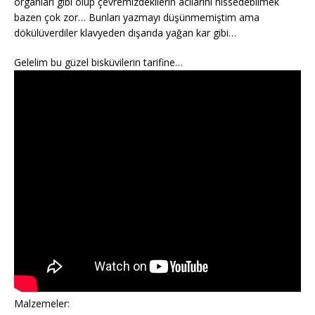
organları gibi olup çevremizdekilerin acılarını hissedebilmek
bazen çok zor… Bunları yazmayı düşünmemiştim ama
dökülüverdiler klavyeden dışarıda yağan kar gibi…
Gelelim bu güzel bisküvilerin tarifine…
Malzemeler: