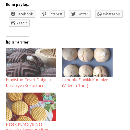
Bunu paylaş:
Facebook
Pinterest
Twitter
WhatsApp
Yazdır
İlgili Tarifler
Hindistan Cevizi Dolgulu
Limonlu Fındıklı Kurabiye
Kurabiye (Kokostar)
(Videolu Tarif)
Petek Kurabiye Nasıl
Yapılır? / Ayşenur Altan