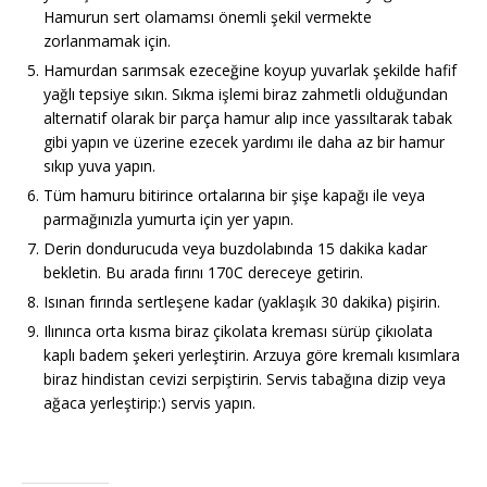
Hamurun sert olamamsı önemli şekil vermekte
zorlanmamak için.
Hamurdan sarımsak ezeceğine koyup yuvarlak şekilde hafif
yağlı tepsiye sıkın. Sıkma işlemi biraz zahmetli olduğundan
alternatif olarak bir parça hamur alıp ince yassıltarak tabak
gibi yapın ve üzerine ezecek yardımı ile daha az bir hamur
sıkıp yuva yapın.
Tüm hamuru bitirince ortalarına bir şişe kapağı ile veya
parmağınızla yumurta için yer yapın.
Derin dondurucuda veya buzdolabında 15 dakika kadar
bekletin. Bu arada fırını 170C dereceye getirin.
Isınan fırında sertleşene kadar (yaklaşık 30 dakika) pişirin.
Ilınınca orta kısma biraz çikolata kreması sürüp çikıolata
kaplı badem şekeri yerleştirin. Arzuya göre kremalı kısımlara
biraz hindistan cevizi serpiştirin. Servis tabağına dizip veya
ağaca yerleştirip:) servis yapın.