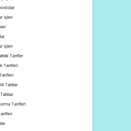
ostolar
 İşleri
ler
lar
 İşleri
tılık Tarifler
 Tarifleri
Tarifleri
li Tatlılar
Tatlılar
rma Tarifleri
arifleri
lar