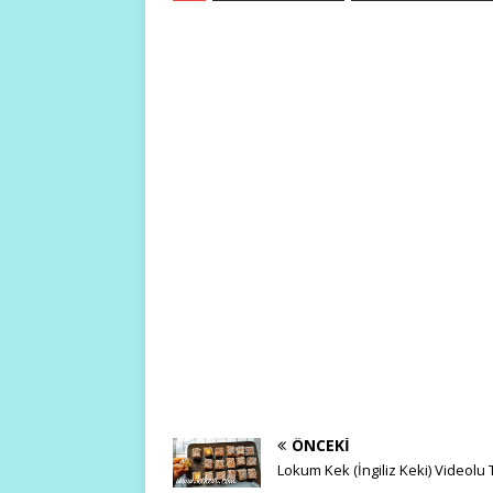
siyah yerlerini ayıklayarak iri
küpler halinde doğrayın.
Biberleride…
ÖNCEKI
Lokum Kek (İngiliz Keki) Videolu 