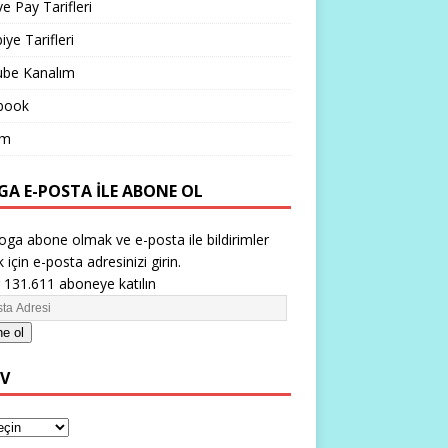
ve Pay Tarifleri
iye Tarifleri
ube Kanalım
book
im
GA E-POSTA ILE ABONE OL
oga abone olmak ve e-posta ile bildirimler
 için e-posta adresinizi girin.
 131.611 aboneye katılın
e ol
IV