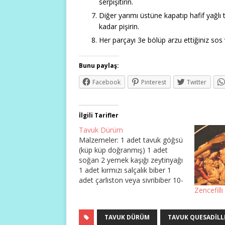
serpişitirin.
Diğer yarımı üstüne kapatıp hafif yağlı t
kadar pişirin.
Her parçayı 3e bölüp arzu ettiğiniz sos
Bunu paylaş:
Facebook
Pinterest
Twitter
İlgili Tarifler
Tavuk Dürüm
Malzemeler: 1 adet tavuk göğsü
(küp küp doğranmış) 1 adet
soğan 2 yemek kaşığı zeytinyağı
1 adet kırmızı salçalık biber 1
adet çarliston veya sivribiber 10-
15 adet mantar kekik, karabiber,
Zencefill
tuz lavaş ekmeği Salatalık
turşusu kıvırcık salata yaprakları
TAVUK DÜRÜM
TAVUK QUESADILL
Yapılışı: Mantarları yıkayıp varsa