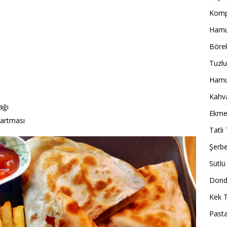
Komp
Hamur
Börek
Tuzlu
Hamur
Kahval
ağı
Ekmek
zartması
Tatlı 
Şerbet
Sütlü 
Dondu
Kek T
Pasta