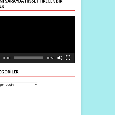
NI SARAYDA HISSETTIRECEK BIR
EK
ıcı
00:00
06:55
EGORILER