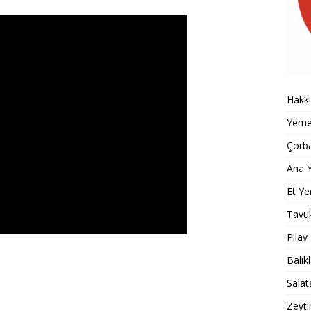
Hakk
Yemek
Çorba
Ana Y
Et Ye
Tavu
Pilav
Balık
Salat
Zeyti