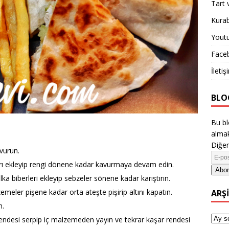
Tart 
Kurab
Yout
Face
İletiş
BLO
Bu bl
almak
Diğer
vurun.
arı ekleyip rengi dönene kadar kavurmaya devam edin.
Abon
ka biberleri ekleyip sebzeler sönene kadar karıştırın.
meler pişene kadar orta ateşte pişirip altını kapatın.
ARŞ
n.
rendesi serpip iç malzemeden yayın ve tekrar kaşar rendesi