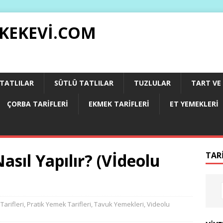
 KEKEVI.COM
 TATLILAR
SÜTLÜ TATLILAR
TUZLULAR
TART VE 
ÇORBA TARIFLERI
EKMEK TARIFLERI
ET YEMEKLERI
asıl Yapılır? (Vİdeolu
TAR
arifleri
,
Pratik Yemek Tarifleri
,
Tavuk Yemekleri
,
Videolu