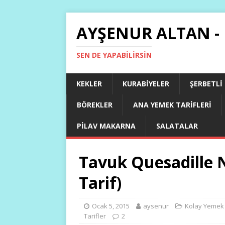
AYŞENUR ALTAN -
SEN DE YAPABILIRSIN
KEKLER
KURABIYELER
ŞERBETLI
BÖREKLER
ANA YEMEK TARIFLERI
PILAV MAKARNA
SALATALAR
Tavuk Quesadille N
Tarif)
Ocak 5, 2015
aysenur
Kolay Yemek T
Tarifler
2