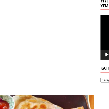
YIYE
YEM
Video
oynat
KAT