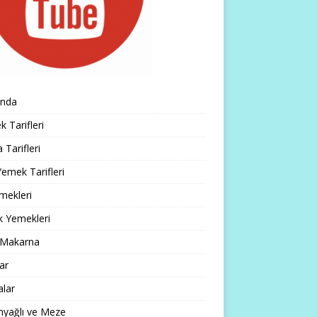
ında
 Tarifleri
 Tarifleri
emek Tarifleri
mekleri
k Yemekleri
 Makarna
lar
alar
nyağlı ve Meze