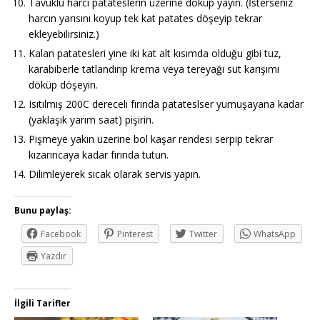
Tavuklu harcı patateslerin üzerine döküp yayın. (İsterseniz
harcın yarısını koyup tek kat patates döşeyip tekrar
ekleyebilirsiniz.)
Kalan patatesleri yine iki kat alt kısımda olduğu gibi tuz,
karabiberle tatlandırıp krema veya tereyağı süt karışımı
döküp döşeyin.
Isıtılmış 200C dereceli fırında patateslser yumuşayana kadar
(yaklaşık yarım saat) pişirin.
Pişmeye yakın üzerine bol kaşar rendesi serpip tekrar
kızarıncaya kadar fırında tutun.
Dilimleyerek sıcak olarak servis yapın.
Bunu paylaş:
Facebook
Pinterest
Twitter
WhatsApp
Yazdır
İlgili Tarifler