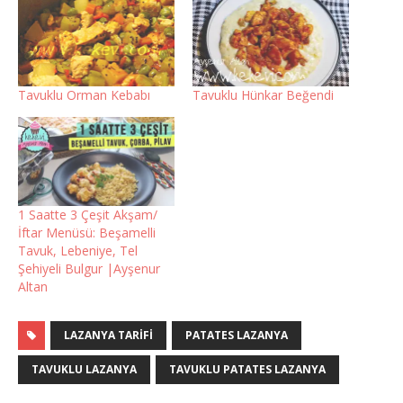
Tavuklu Orman Kebabı
Tavuklu Hünkar Beğendi
1 Saatte 3 Çeşit Akşam/
İftar Menüsü: Beşamelli
Tavuk, Lebeniye, Tel
Şehiyeli Bulgur |Ayşenur
Altan
LAZANYA TARIFI
PATATES LAZANYA
TAVUKLU LAZANYA
TAVUKLU PATATES LAZANYA