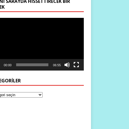
NI SARAYDA HISSETTIRECEK BIR
EK
ıcı
00:00
06:55
EGORILER