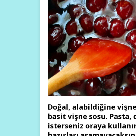
Doğal, alabildiğine vişn
basit vişne sosu. Pasta,
isterseniz oraya kullanı
hazırları aramayacaksı