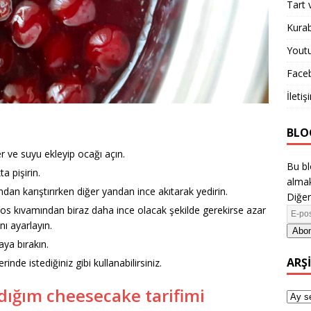
Tart 
Kurab
Yout
Face
İletiş
BLO
r ve suyu ekleyip ocağı açın.
Bu bl
a pişirin.
almak
ndan karıştırırken diğer yandan ince akıtarak yedirin.
Diğer
sos kıvamından biraz daha ince olacak şekilde gerekirse azar
nı ayarlayın.
Abon
aya bırakın.
ARŞ
inde istediğiniz gibi kullanabilirsiniz.
dığım cheesecake tarifimi