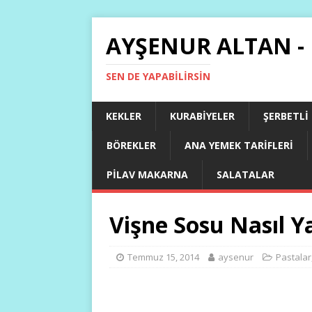
AYŞENUR ALTAN -
SEN DE YAPABILIRSIN
KEKLER
KURABIYELER
ŞERBETLI
BÖREKLER
ANA YEMEK TARIFLERI
PILAV MAKARNA
SALATALAR
Vişne Sosu Nasıl Ya
Temmuz 15, 2014
aysenur
Pastalar