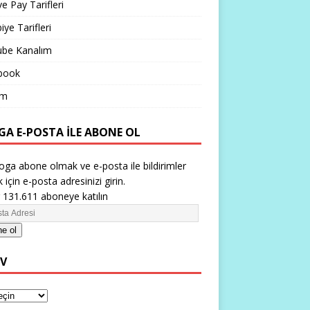
ve Pay Tarifleri
iye Tarifleri
ube Kanalım
book
im
GA E-POSTA ILE ABONE OL
oga abone olmak ve e-posta ile bildirimler
 için e-posta adresinizi girin.
 131.611 aboneye katılın
e ol
IV