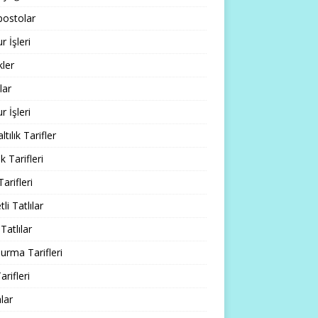
ostolar
 İşleri
ler
lar
 İşleri
tılık Tarifler
 Tarifleri
Tarifleri
li Tatlılar
Tatlılar
rma Tarifleri
arifleri
lar