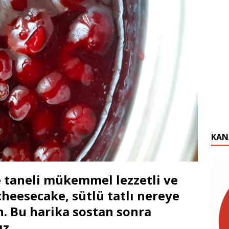
KAN
e taneli mükemmel lezzetli ve
 cheesecake, sütlü tatlı nereye
n. Bu harika sostan sonra
nız…