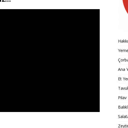
Hakk
Yemek
Çorba
Ana Y
Et Ye
Tavu
Pilav
Balık
Salat
Zeyti