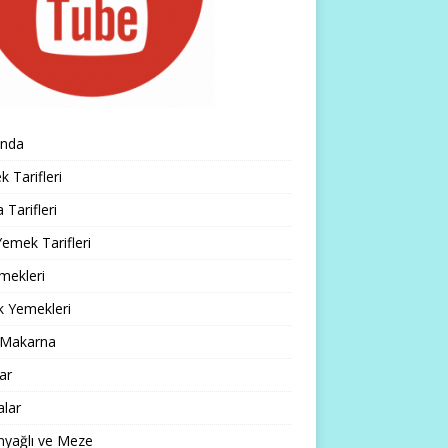
ında
 Tarifleri
 Tarifleri
emek Tarifleri
mekleri
k Yemekleri
 Makarna
lar
alar
nyağlı ve Meze