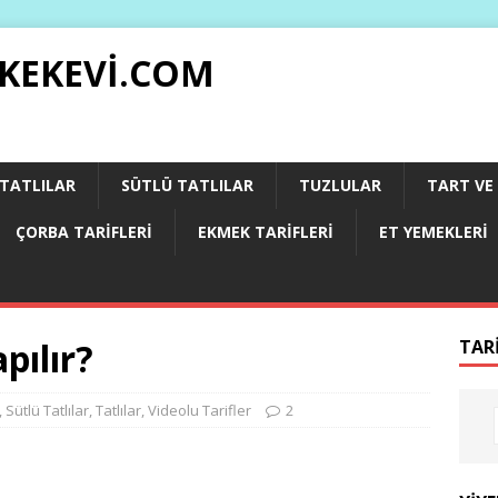
 KEKEVI.COM
 TATLILAR
SÜTLÜ TATLILAR
TUZLULAR
TART VE 
ÇORBA TARIFLERI
EKMEK TARIFLERI
ET YEMEKLERI
pılır?
TAR
,
Sütlü Tatlılar
,
Tatlılar
,
Videolu Tarifler
2