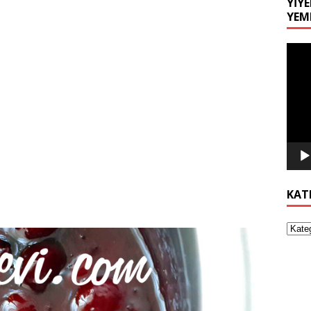
YIYE
YEM
Video
oynat
KAT