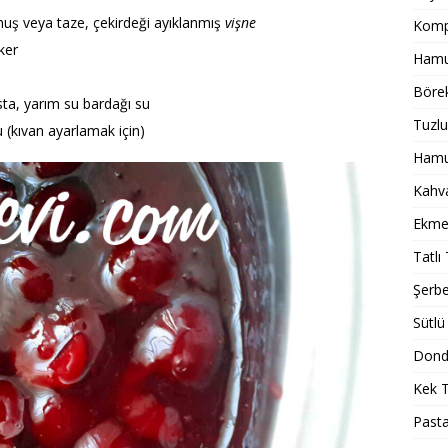
muş veya taze, çekirdeği ayıklanmış
vişne
Komp
ker
Hamur
Börek
sta, yarım su bardağı su
Tuzlu
 (kıvan ayarlamak için)
Hamur
Kahval
Ekmek
Tatlı 
Şerbet
Sütlü 
Dondu
Kek T
Pasta