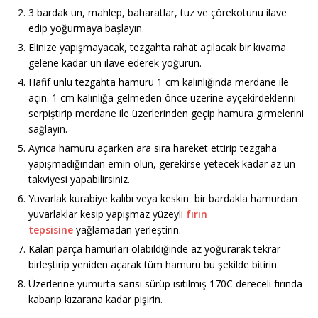
3 bardak un, mahlep, baharatlar, tuz ve çörekotunu ilave
edip yoğurmaya başlayın.
Elinize yapışmayacak, tezgahta rahat açılacak bir kıvama
gelene kadar un ilave ederek yoğurun.
Hafif unlu tezgahta hamuru 1 cm kalınlığında merdane ile
açın. 1 cm kalınlığa gelmeden önce üzerine ayçekirdeklerini
serpiştirip merdane ile üzerlerinden geçip hamura girmelerini
sağlayın.
Ayrıca hamuru açarken ara sıra hareket ettirip tezgaha
yapışmadığından emin olun, gerekirse yetecek kadar az un
takviyesi yapabilirsiniz.
Yuvarlak kurabiye kalıbı veya keskin bir bardakla hamurdan
yuvarlaklar kesip yapışmaz yüzeyli
fırın
tepsisine
yağlamadan yerleştirin.
Kalan parça hamurları olabildiğinde az yoğurarak tekrar
birleştirip yeniden açarak tüm hamuru bu şekilde bitirin.
Üzerlerine yumurta sarısı sürüp ısıtılmış 170C dereceli fırında
kabarıp kızarana kadar pişirin.