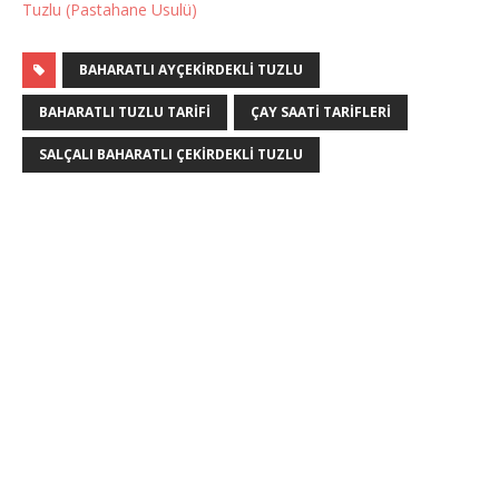
Tuzlu (Pastahane Usulü)
BAHARATLI AYÇEKIRDEKLI TUZLU
BAHARATLI TUZLU TARIFI
ÇAY SAATI TARIFLERI
SALÇALI BAHARATLI ÇEKIRDEKLI TUZLU