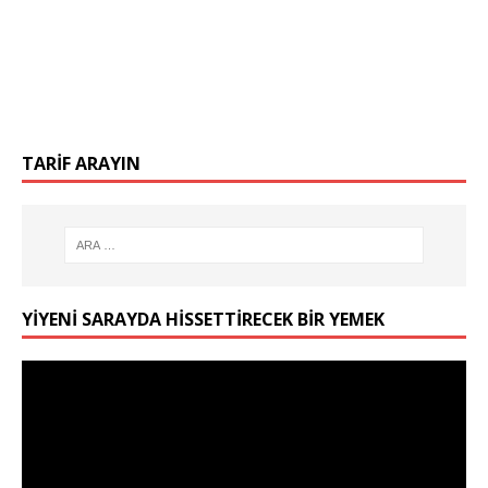
TARIF ARAYIN
YIYENI SARAYDA HISSETTIRECEK BIR YEMEK
Video
oynatıcı