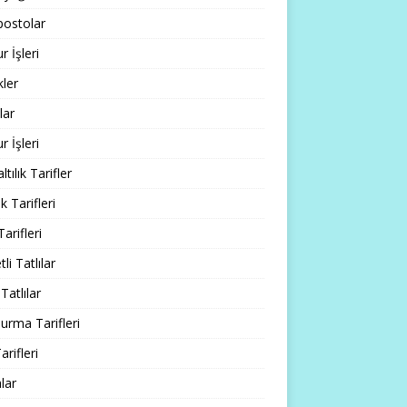
ostolar
 İşleri
ler
lar
 İşleri
tılık Tarifler
 Tarifleri
Tarifleri
li Tatlılar
Tatlılar
rma Tarifleri
arifleri
lar