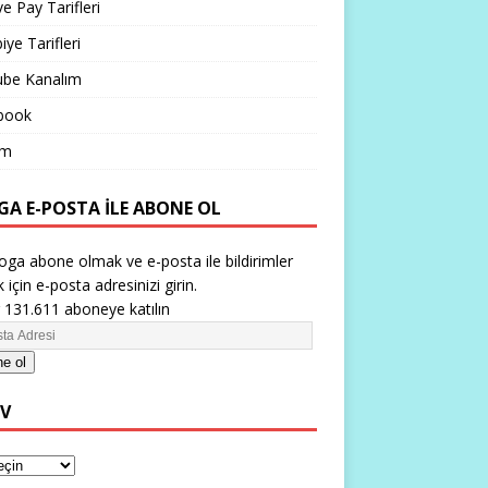
ve Pay Tarifleri
iye Tarifleri
ube Kanalım
book
im
GA E-POSTA ILE ABONE OL
oga abone olmak ve e-posta ile bildirimler
 için e-posta adresinizi girin.
 131.611 aboneye katılın
e ol
IV