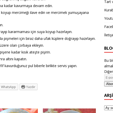
Tart 
kana kadar kavurmaya devam edin.
Kurab
yu koyup mercimeği ilave edin ve mercimek yumuşayana
Yout
ın.
Face
rayıp kararmaması için suya koyup hazırlayın.
İletiş
a pişmeleri için biraz daha ufak küplere doğrayıp hazırlayın.
üzere olan çorbaya ekleyin.
BLO
işene kadar kısık ateşte pişirin.
a altını kapatın.
Bu bl
if kavurduğunuz pul biberle birlikte servis yapın.
almak
Diğer
Abon
WhatsApp
Yazdır
ARŞ