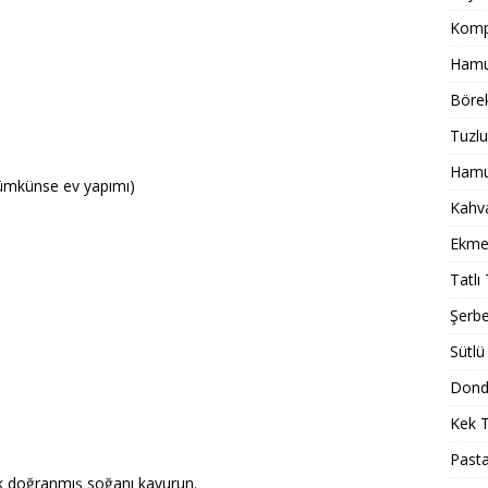
Komp
Hamur
Börek
Tuzlu
Hamur
 (mümkünse ev yapımı)
Kahval
Ekmek
Tatlı 
Şerbet
Sütlü 
Dondu
Kek T
Pasta
ik doğranmış soğanı kavurun.