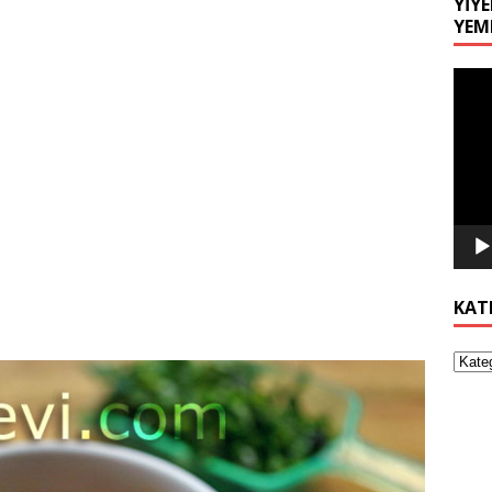
YIYE
YEM
Video
oynat
KAT