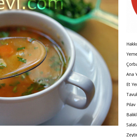
Hakk
Yemek
Çorba
Ana Y
Et Ye
Tavu
Pilav
Balık
Salat
Zeyti