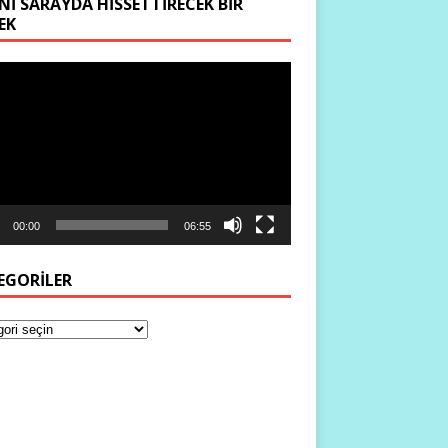
NI SARAYDA HISSETTIRECEK BIR
EK
ıcı
00:00
06:55
EGORILER