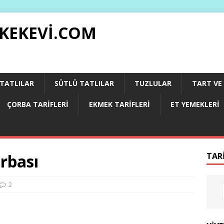
 KEKEVI.COM
 TATLILAR
SÜTLÜ TATLILAR
TUZLULAR
TART VE 
ÇORBA TARIFLERI
EKMEK TARIFLERI
ET YEMEKLERI
rbası
TAR
2