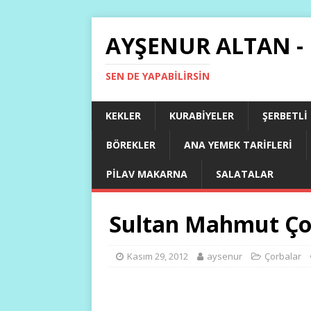
AYŞENUR ALTAN -
SEN DE YAPABILIRSIN
KEKLER
KURABIYELER
ŞERBETLI
BÖREKLER
ANA YEMEK TARIFLERI
PILAV MAKARNA
SALATALAR
Sultan Mahmut Ço
Kasım 29, 2012
aysenur
Çorbalar