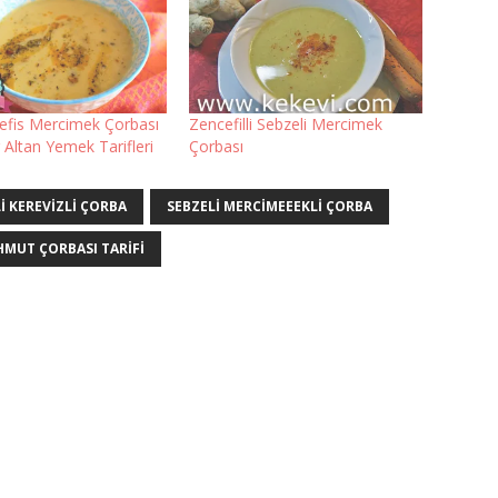
Nefis Mercimek Çorbası
Zencefilli Sebzeli Mercimek
 Altan Yemek Tarifleri
Çorbası
I KEREVIZLI ÇORBA
SEBZELI MERCIMEEEKLI ÇORBA
MUT ÇORBASI TARIFI