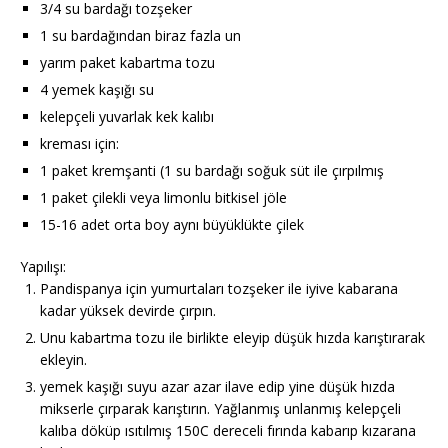
3/4 su bardağı tozşeker
1 su bardağından biraz fazla un
yarım paket kabartma tozu
4 yemek kaşığı su
kelepçeli yuvarlak kek kalıbı
kreması için:
1 paket kremşanti (1 su bardağı soğuk süt ile çırpılmış
1 paket çilekli veya limonlu bitkisel jöle
15-16 adet orta boy aynı büyüklükte çilek
Yapılışı:
Pandispanya için yumurtaları tozşeker ile iyive kabarana
kadar yüksek devirde çırpın.
Unu kabartma tozu ile birlikte eleyip düşük hızda karıştırarak
ekleyin.
yemek kaşığı suyu azar azar ilave edip yine düşük hızda
mikserle çırparak karıştırın. Yağlanmış unlanmış kelepçeli
kalıba döküp ısıtılmış 150C dereceli fırında kabarıp kızarana