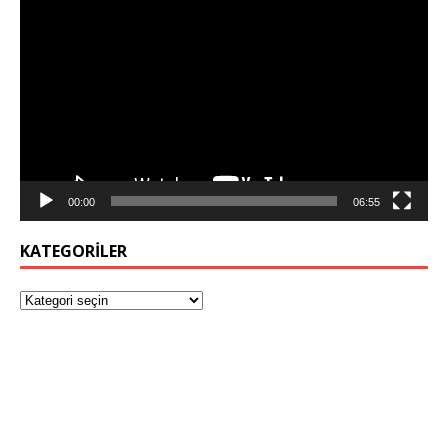
Video
oynatıcı
00:00
06:55
KATEGORILER