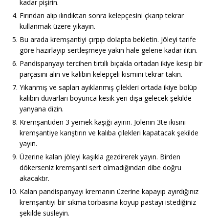
kadar pişirin.
Fırından alıp ılındıktan sonra kelepçesini çkarıp tekrar
kullanmak üzere yıkayın.
Bu arada kremşantiyi çırpıp dolapta bekletin. Jöleyi tarife
göre hazırlayıp sertleşmeye yakın hale gelene kadar ılıtın.
Pandispanyayı tercihen tırtıllı bıçakla ortadan ikiye kesip bir
parçasını alın ve kalıbın kelepçeli kısmını tekrar takın.
Yıkanmış ve sapları ayıklanmış çilekleri ortada ikiye bölüp
kalıbın duvarları boyunca kesik yeri dışa gelecek şekilde
yanyana dizin.
Kremşantiden 3 yemek kaşığı ayırın. Jölenin 3te ikisini
kremşantiye karıştırın ve kalıba çilekleri kapatacak şekilde
yayın.
Üzerine kalan jöleyi kaşıkla gezdirerek yayın. Birden
dökerseniz kremşanti sert olmadığından dibe doğru
akacaktır.
Kalan pandispanyayı kremanın üzerine kapayıp ayırdığınız
kremşantiyi bir sıkma torbasına koyup pastayı istediğiniz
şekilde süsleyin.