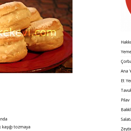
Hakk
Yemek
Çorba
Ana Y
Et Ye
Tavu
Pilav
Balık
ında
Salat
 kaşığı tozmaya
Zeyti