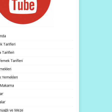
ında
 Tarifleri
 Tarifleri
emek Tarifleri
mekleri
k Yemekleri
 Makarna
lar
alar
nyağlı ve Meze