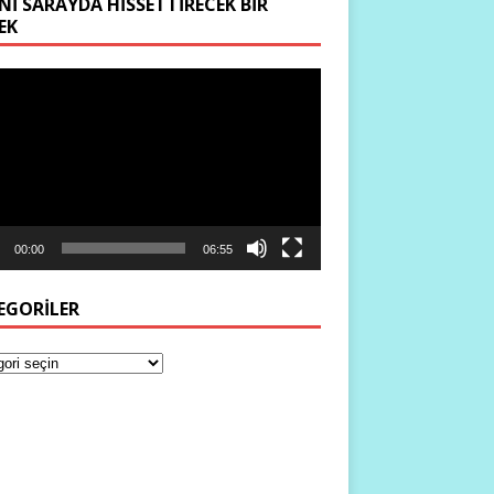
NI SARAYDA HISSETTIRECEK BIR
EK
ıcı
00:00
06:55
EGORILER