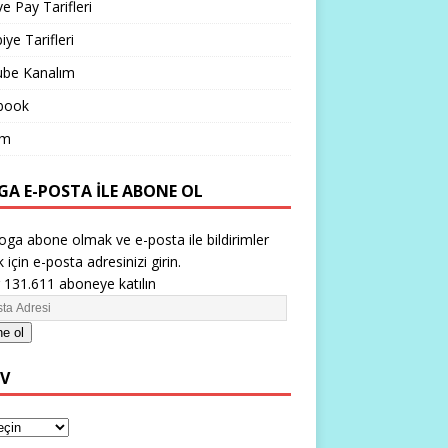
ve Pay Tarifleri
iye Tarifleri
ube Kanalım
book
im
GA E-POSTA ILE ABONE OL
oga abone olmak ve e-posta ile bildirimler
 için e-posta adresinizi girin.
 131.611 aboneye katılın
e ol
IV