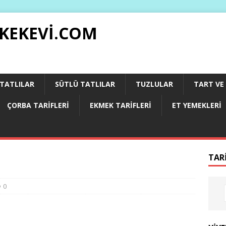
 KEKEVI.COM
 TATLILAR
SÜTLÜ TATLILAR
TUZLULAR
TART VE 
ÇORBA TARIFLERI
EKMEK TARIFLERI
ET YEMEKLERI
TAR
0