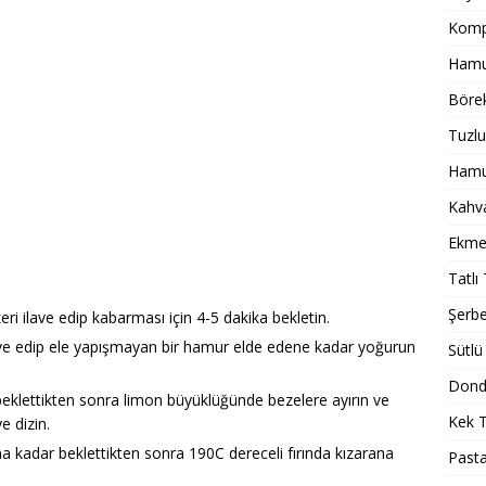
Komp
Hamur
Börek
Tuzlu
Hamur
Kahval
Ekmek
Tatlı 
Şerbet
eri ilave edip kabarması için 4-5 dakika bekletin.
ilave edip ele yapışmayan bir hamur elde edene kadar yoğurun
Sütlü 
.
Dondu
beklettikten sonra limon büyüklüğünde bezelere ayırın ve
Kek T
e dizin.
na kadar beklettikten sonra 190C dereceli fırında kızarana
Pasta