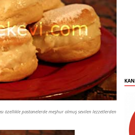
KAN
ı özellikle pastanelerde meşhur olmuş sevilen lezzetlerden