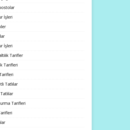
ostolar
 İşleri
ler
lar
 İşleri
tılık Tarifler
 Tarifleri
Tarifleri
li Tatlılar
Tatlılar
rma Tarifleri
arifleri
lar