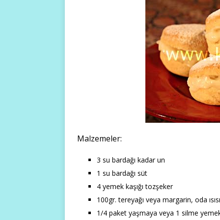
Malzemeler:
3 su bardağı kadar un
1 su bardağı süt
4 yemek kaşığı tozşeker
100gr. tereyağı veya margarin, oda ısıs
1/4 paket yaşmaya veya 1 silme yemek