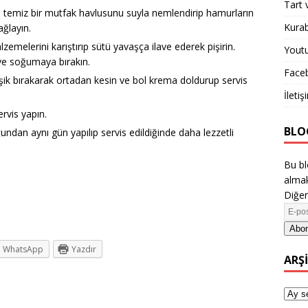
Tart 
 temiz bir mutfak havlusunu suyla nemlendirip hamurların
Kurab
ğlayın.
zemelerini karıştırıp sütü yavaşça ilave ederek pişirin.
Yout
 ve soğumaya bırakın.
Face
leşik bırakarak ortadan kesin ve bol krema doldurup servis
İletiş
ervis yapın.
BLO
dan aynı gün yapılıp servis edildiğinde daha lezzetli
Bu bl
almak
Diğer
Abon
WhatsApp
Yazdır
ARŞ