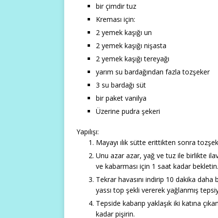
bir çimdir tuz
Kreması için:
2 yemek kaşığı un
2 yemek kaşığı nişasta
2 yemek kaşığı tereyağı
yarım su bardağından fazla tozşeker
3 su bardağı süt
bir paket vanilya
Üzerine pudra şekeri
Yapılışı:
Mayayı ılık sütte erittikten sonra tozşek
Unu azar azar, yağ ve tuz ile birlikte 
ve kabarması için 1 saat kadar bekletin
Tekrar havasını indirip 10 dakika daha 
yassı top şekli vererek yağlanmış tepsiy
Tepside kabarıp yaklaşık iki katına çıka
kadar pişirin.