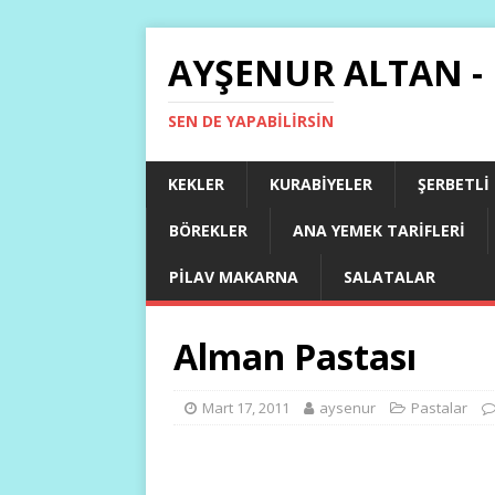
AYŞENUR ALTAN -
SEN DE YAPABILIRSIN
KEKLER
KURABIYELER
ŞERBETLI
BÖREKLER
ANA YEMEK TARIFLERI
PILAV MAKARNA
SALATALAR
Alman Pastası
Mart 17, 2011
aysenur
Pastalar