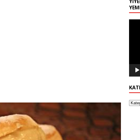
YIYE
YEM
Video
oynat
KAT