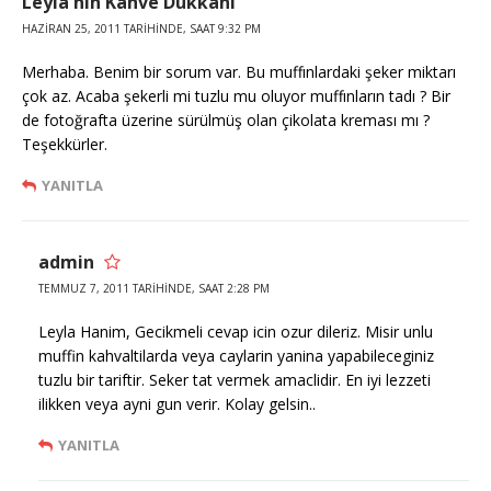
Leyla'nın Kahve Dükkanı
HAZIRAN 25, 2011 TARIHINDE, SAAT 9:32 PM
Merhaba. Benim bir sorum var. Bu muffınlardaki şeker miktarı
çok az. Acaba şekerli mi tuzlu mu oluyor muffınların tadı ? Bir
de fotoğrafta üzerine sürülmüş olan çikolata kreması mı ?
Teşekkürler.
YANITLA
admin
TEMMUZ 7, 2011 TARIHINDE, SAAT 2:28 PM
Leyla Hanim, Gecikmeli cevap icin ozur dileriz. Misir unlu
muffin kahvaltilarda veya caylarin yanina yapabileceginiz
tuzlu bir tariftir. Seker tat vermek amaclidir. En iyi lezzeti
ilikken veya ayni gun verir. Kolay gelsin..
YANITLA