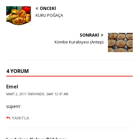
ÖNCEKI
KURU POĞAÇA
SONRAKI
Kömbe Kurabiyesi (Antep)
4 YORUM
Emel
MART 2, 2011 TARIHINDE, SAAT 12:47 AM
süperrr
YANITLA