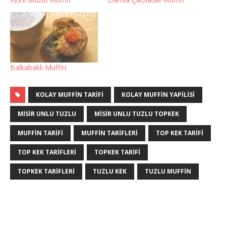
Balkabaklı Muffin
KOLAY MUFFIN TARIFI
KOLAY MUFFIN YAPILISI
MISIR UNLU TUZLU
MISIR UNLU TUZLU TOPKEK
MUFFIN TARIFI
MUFFIN TARIFLERI
TOP KEK TARIFI
TOP KEK TARIFLERI
TOPKEK TARIFI
TOPKEK TARIFLERI
TUZLU KEK
TUZLU MUFFIN