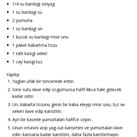
1/4 su bardagi siviyag
1 su bardagi su
2 yumurta
1 su bardagi un
1 bucuk su bardagi misir unu
1 paket kabartma tozu
1 tatli kasigi seker
1 cay kasigi tuz
Yapılışı:
Yaglari ufak bir tencerede eritin.
Icine sutu ilave edip sogumussa hafif ilikca hale gelecek
kadar isitin
Un, kabarta tozunu genis bir kaba eleyip misir unu, tuz ve
sekeri ilave edip karistirin.
Ayri bir kasede yumurtalari hafifce cirpin.
Unun ortasini acip yag-sut karisimini ve yumurtalari ilave
edin. karisana kadar karistirin, daha fazla karistirmayin.