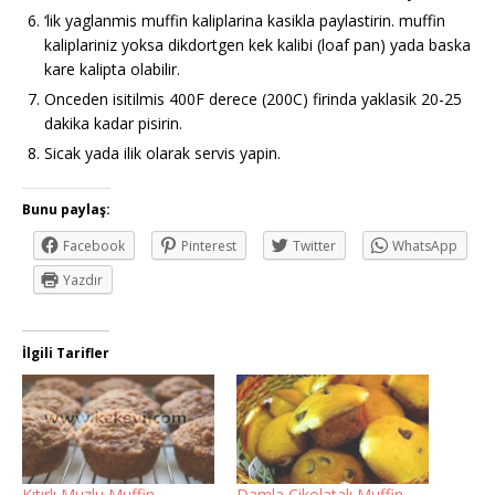
‘lik yaglanmis muffin kaliplarina kasikla paylastirin. muffin
kaliplariniz yoksa dikdortgen kek kalibi (loaf pan) yada baska
kare kalipta olabilir.
Onceden isitilmis 400F derece (200C) firinda yaklasik 20-25
dakika kadar pisirin.
Sicak yada ilik olarak servis yapin.
Bunu paylaş:
Facebook
Pinterest
Twitter
WhatsApp
Yazdır
İlgili Tarifler
Kıtırlı Muzlu Muffin
Damla Çikolatalı Muffin