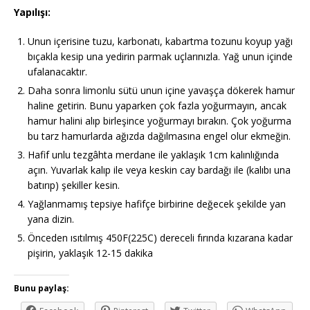
Yapılışı:
Unun içerisine tuzu, karbonatı, kabartma tozunu koyup yağı
bıçakla kesip una yedirin parmak uçlarınızla. Yağ unun içinde
ufalanacaktır.
Daha sonra limonlu sütü unun içine yavaşça dökerek hamur
haline getirin. Bunu yaparken çok fazla yoğurmayın, ancak
hamur halini alıp birleşince yoğurmayı bırakın. Çok yoğurma
bu tarz hamurlarda ağızda dağılmasına engel olur ekmeğin.
Hafif unlu tezgâhta merdane ile yaklaşık 1cm kalınlığında
açın. Yuvarlak kalıp ile veya keskin cay bardağı ile (kalıbı una
batırıp) şekiller kesin.
Yağlanmamış tepsiye hafifçe birbirine değecek şekilde yan
yana dizin.
Önceden ısıtılmış 450F(225C) dereceli fırında kızarana kadar
pişirin, yaklaşık 12-15 dakika
Bunu paylaş: