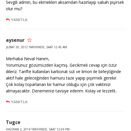
Sevgili admin, bu ekmekleri aksamdan hazırlayıp sabah pişirsek
olur mu?
YANITLA
aysenur
ŞUBAT 20, 2012 TARIHINDE, SAAT 12:45 AM
Merhaba Neval Hanım,
Yorumunuz gözümüzden kaçmış. Gecikmeli cevap için özür
dileriz. Tarifte kullanılan karbonat süt ve limon ile birleştiğinde
aktif hale geleceğinden hamuru taze yapıp pişirmek gerekir.
Çok kolay toparlanan bir hamur olduğu için çok vaktinizi
almayacaktır. Denemenizi tavsiye ederim. Kolay ve lezzetli..
YANITLA
Tugce
HAZIRAN 2, 2014 TARIHINDE, SAAT 12:04 PM