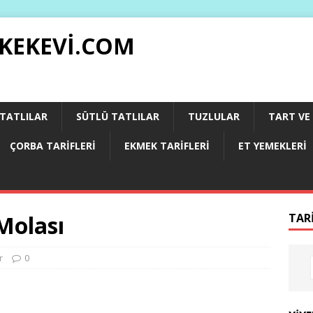
 KEKEVI.COM
 TATLILAR
SÜTLÜ TATLILAR
TUZLULAR
TART VE 
ÇORBA TARIFLERI
EKMEK TARIFLERI
ET YEMEKLERI
Molası
TAR
r
0