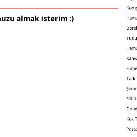
Komp
uzu almak isterim :)
Hamur
Börek
Tuzlu
Hamur
Kahval
Ekmek
Tatlı 
Şerbet
Sütlü 
Dondu
Kek T
Pasta