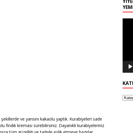
YIYE
YEM
Video
oynat
KAT
lı şekillerde ve yarısını kakaolu yaptık. Kurabiyeleri sade
lu fındık kreması sürebilirsiniz. Dayanıklı kurabiyeleriniz
za tüm güzelliği ve tadıyle eşlik etmeye hazırlar..