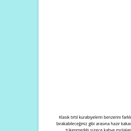
Klasik tırtıl kurabiyelerin benzerini fark
bırakabileceğiniz gibi arasına hazır kakao
tükenmediği sürece kahve molalarını