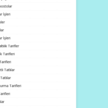
ostolar
 İşleri
ler
lar
 İşleri
tılık Tarifler
 Tarifleri
Tarifleri
li Tatlılar
Tatlılar
rma Tarifleri
arifleri
lar