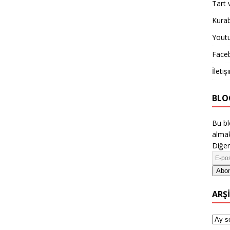
Tart 
Kurab
Yout
Face
İletiş
BLO
Bu bl
almak
Diğer
Abon
ARŞ