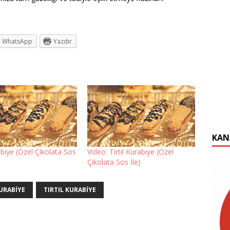
WhatsApp
Yazdır
KAN
rabiye (Özel Çikolata Sos
Video: Tırtıl Kurabiye (Özel
Çikolata Sos İle)
URABIYE
TIRTIL KURABIYE