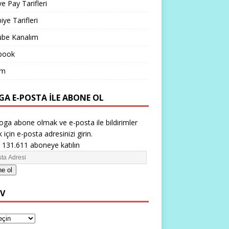
ve Pay Tarifleri
iye Tarifleri
ube Kanalım
book
im
GA E-POSTA ILE ABONE OL
oga abone olmak ve e-posta ile bildirimler
 için e-posta adresinizi girin.
 131.611 aboneye katılın
e ol
IV