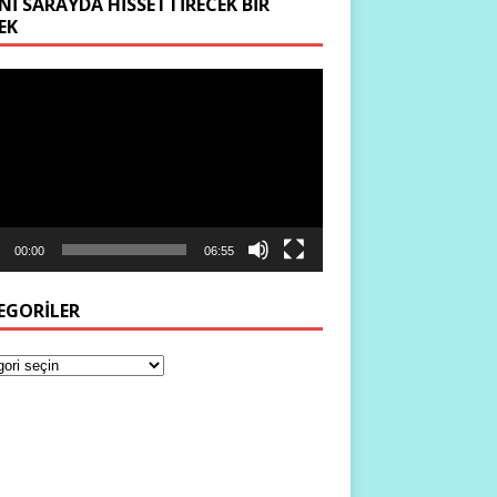
NI SARAYDA HISSETTIRECEK BIR
EK
ıcı
00:00
06:55
EGORILER