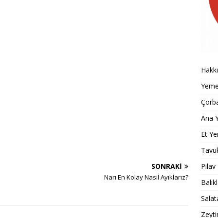
Hakk
Yemek
Çorba
Ana Y
Et Ye
Tavu
Pilav
SONRAKI
Narı En Kolay Nasıl Ayıklarız?
Balık
Salat
Zeyti