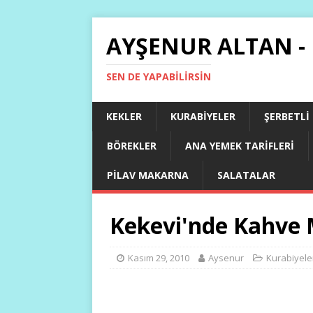
AYŞENUR ALTAN -
SEN DE YAPABILIRSIN
KEKLER
KURABIYELER
ŞERBETLI
BÖREKLER
ANA YEMEK TARIFLERI
PILAV MAKARNA
SALATALAR
Kekevi'nde Kahve 
Kasım 29, 2010
Aysenur
Kurabiyele