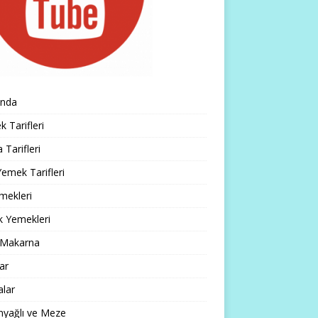
ında
 Tarifleri
 Tarifleri
emek Tarifleri
mekleri
k Yemekleri
 Makarna
lar
alar
nyağlı ve Meze