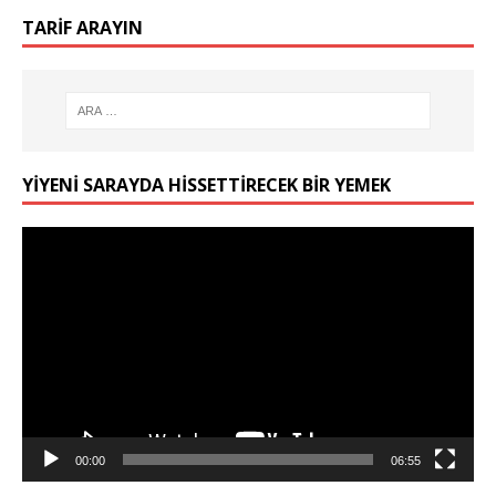
TARIF ARAYIN
YIYENI SARAYDA HISSETTIRECEK BIR YEMEK
Video
oynatıcı
00:00
06:55