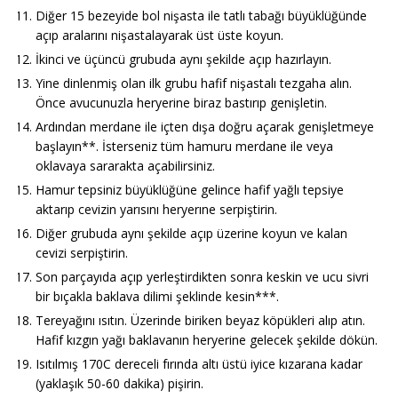
Diğer 15 bezeyide bol nişasta ile tatlı tabağı büyüklüğünde
açıp aralarını nişastalayarak üst üste koyun.
İkinci ve üçüncü grubuda aynı şekilde açıp hazırlayın.
Yine dinlenmiş olan ilk grubu hafif nişastalı tezgaha alın.
Önce avucunuzla heryerine biraz bastırıp genişletin.
Ardından merdane ile içten dışa doğru açarak genişletmeye
başlayın**. İsterseniz tüm hamuru merdane ile veya
oklavaya sararakta açabilirsiniz.
Hamur tepsiniz büyüklüğüne gelince hafif yağlı tepsiye
aktarıp cevizin yarısını heryerıne serpiştirin.
Diğer grubuda aynı şekilde açıp üzerine koyun ve kalan
cevizi serpiştirin.
Son parçayıda açıp yerleştirdikten sonra keskin ve ucu sivri
bir bıçakla baklava dilimi şeklinde kesin***.
Tereyağını ısıtın. Üzerinde biriken beyaz köpükleri alıp atın.
Hafif kızgın yağı baklavanın heryerine gelecek şekilde dökün.
Isıtılmış 170C dereceli fırında altı üstü iyice kızarana kadar
(yaklaşık 50-60 dakika) pişirin.