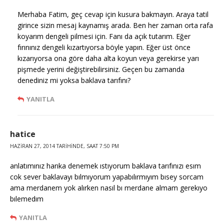
Merhaba Fatim, geç cevap için kusura bakmayın. Araya tatil
girince sizin mesaj kaynamış arada. Ben her zaman orta rafa
koyarım dengeli pilmesi için. Fanı da açık tutarım. Eğer
fırınınız dengeli kızartıyorsa böyle yapın. Eğer üst önce
kızarıyorsa ona göre daha alta koyun veya gerekirse yarı
pişmede yerini değiştirebilirsiniz. Geçen bu zamanda
denediniz mi yoksa baklava tarıfını?
YANITLA
hatice
HAZIRAN 27, 2014 TARIHINDE, SAAT 7:50 PM
anlatımınız harıka denemek ıstıyorum baklava tarıfınızı esım
cok sever baklavayı bılmıyorum yapabılırmıyım bısey sorcam
ama merdanem yok alırken nasıl bı merdane almam gerekıyo
bılemedım
YANITLA