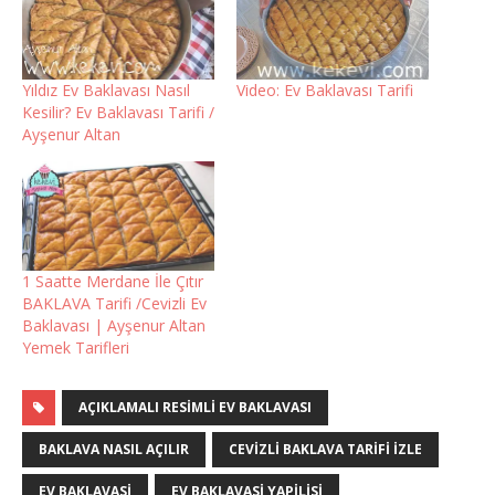
Yıldız Ev Baklavası Nasıl
Video: Ev Baklavası Tarifi
Kesilir? Ev Baklavası Tarifi /
Ayşenur Altan
1 Saatte Merdane İle Çıtır
BAKLAVA Tarifi /Cevizli Ev
Baklavası | Ayşenur Altan
Yemek Tarifleri
AÇIKLAMALI RESIMLI EV BAKLAVASI
BAKLAVA NASIL AÇILIR
CEVIZLI BAKLAVA TARIFI IZLE
EV BAKLAVASI
EV BAKLAVASI YAPILISI