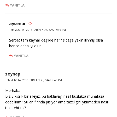
YANITLA
aysenur
TEMMUZ 15, 2015 TARIHINDE, SAAT 7:35 PM
Şerbet tam kaynar değilde hafif sıcağa yakın ılınmış olsa
bence daha iyi olur
YANITLA
zeynep
TEMMUZ 14, 2015 TARIHINDE, SAAT 8:43 PM
Merhaba
Biz 3 kisilik bir aileyiz, bu baklavayi nasil buzlukta muhafaza
edebilirim? Su an firinda pisiyor ama tazeligini yitirmeden nasil
tuketebiliriz?