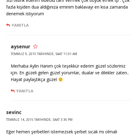
Sizi tebrik ederim videolu tarif vermek çok büyük emek işi . Çok
fazla kişiden dua aldığınıza eminim baklavayı en kısa zamanda
denemek istiyorum
YANITLA
aysenur
TEMMUZ 9, 2015 TARIHINDE, SAAT 11:01 AM
Merhaba Aylin Hanım çok teşekkür ederim güzel sözleriniz
için. En güzeli gelen güzel yorumlar, dualar ve dilekler zaten..
Hayat paylaştıkça güzel
YANITLA
sevinc
TEMMUZ 14, 2015 TARIHINDE, SAAT 3:36 PM
Eğer hemen şerbetleri istemezsek şerbet sıcak mı olmali