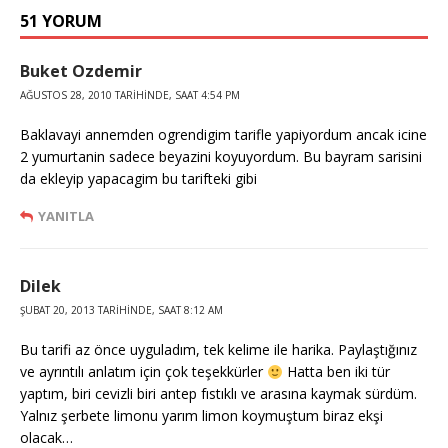
51 YORUM
Buket Ozdemir
AĞUSTOS 28, 2010 TARIHINDE, SAAT 4:54 PM
Baklavayi annemden ogrendigim tarifle yapiyordum ancak icine
2 yumurtanin sadece beyazini koyuyordum. Bu bayram sarisini
da ekleyip yapacagim bu tarifteki gibi
YANITLA
Dilek
ŞUBAT 20, 2013 TARIHINDE, SAAT 8:12 AM
Bu tarifi az önce uyguladım, tek kelime ile harika. Paylaştığınız
ve ayrıntılı anlatım için çok teşekkürler
Hatta ben iki tür
yaptım, biri cevizli biri antep fıstıklı ve arasına kaymak sürdüm.
Yalnız şerbete limonu yarım limon koymuştum biraz ekşi
olacak…