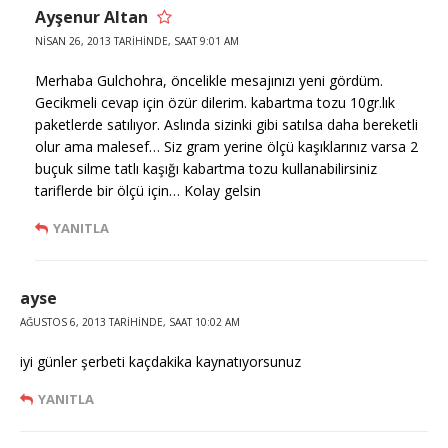
Ayşenur Altan
NISAN 26, 2013 TARIHINDE, SAAT 9:01 AM
Merhaba Gulchohra, öncelikle mesajınızı yeni gördüm.
Gecikmeli cevap için özür dilerim. kabartma tozu 10gr.lık
paketlerde satılıyor. Aslında sizinki gibi satılsa daha bereketli
olur ama malesef… Siz gram yerine ölçü kaşıklarınız varsa 2
buçuk silme tatlı kaşığı kabartma tozu kullanabilirsiniz
tariflerde bir ölçü için… Kolay gelsin
YANITLA
ayse
AĞUSTOS 6, 2013 TARIHINDE, SAAT 10:02 AM
iyi günler şerbeti kaçdakika kaynatıyorsunuz
YANITLA