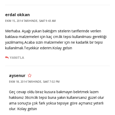
erdal okkan
EKIM 15, 2014 TARIHINDE, SAAT 9:43 AM
Merhaba. Aşağı yukarı baktığım sitelerin tariflerinde verilen
baklava malzemeleri için kaç cm.lik tepsi kullanılması gerektiği
yazılmamış.Acaba sizin malzemeler için ne kadarlık bir tepsi
kullanılmalı.Teşekkür ederim.Kolay gelsin
YANITLA
aysenur
EKIM 18, 2014 TARIHINDE, SAAT 7:02 PM
Geç cevap oldu biraz kusura bakmayın belirtmek lazım
haklısınız 36cm.lik tepsi buna yakın kullanırsanız güzel olur
ama sonuçta çok fark yoksa tepsiye göre açmanız yeterli
olur. Kolay gelsin