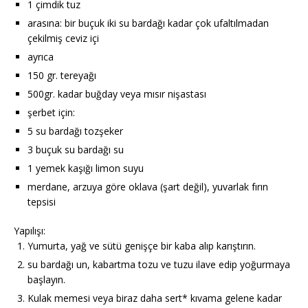
1 çimdik tuz
arasına: bir buçuk iki su bardağı kadar çok ufaltılmadan
çekilmiş ceviz içi
ayrıca
150 gr. tereyağı
500gr. kadar buğday veya mısır nişastası
şerbet için:
5 su bardağı tozşeker
3 buçuk su bardağı su
1 yemek kaşığı limon suyu
merdane, arzuya göre oklava (şart değil), yuvarlak fırın
tepsisi
Yapılışı:
Yumurta, yağ ve sütü genişçe bir kaba alıp karıştırın.
su bardağı un, kabartma tozu ve tuzu ilave edip yoğurmaya
başlayın.
Kulak memesi veya biraz daha sert* kıvama gelene kadar