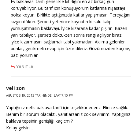
Ev baklavası tarifi genellikle kıtırlığını en az birkaç gün
koruyabiliyor. Bu tarif için konuşuyorum katlarına nişastayı
bolca koyun. Birlikte açtığınızda katlar yapışmasın. Tereyağını
kızgın dökün. Şerbeti yeterince kaynatın ki sulu kalıp
yumuşatmasın baklavayı. İyice kızarana kadar pişirin. Bazen
yanıltabiliyor, şerbeti döktükten sonra rengi açılıyor biraz,
iyice kızarmasını sağlamalı tabi yakmadan. Aklıma gelenler
bunlar, gecikmeli cevap için özür dileriz. Gözümüzden kaçmış
bazı yorumlar
YANITLA
veli son
AĞUSTOS 19, 2013 TARIHINDE, SAAT 7:10 PM
Yaptığınız nefis baklava tarifi için teşekkür ederiz. Elinize sağlık.
Benim bir sorum olacaktı, yanıtlarsanız çok sevinirim. Yaptığınız
baklava tepsinin genişliği kaç cm ?
Kolay gelsin…