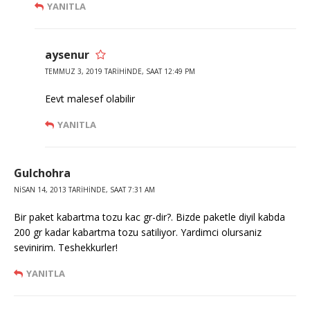
YANITLA
aysenur
TEMMUZ 3, 2019 TARIHINDE, SAAT 12:49 PM
Eevt malesef olabilir
YANITLA
Gulchohra
NISAN 14, 2013 TARIHINDE, SAAT 7:31 AM
Bir paket kabartma tozu kac gr-dir?. Bizde paketle diyil kabda
200 gr kadar kabartma tozu satiliyor. Yardimci olursaniz
sevinirim. Teshekkurler!
YANITLA