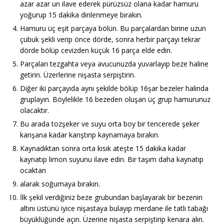
azar azar un ilave ederek pürüzsüz olana kadar hamuru
yoğurup 15 dakika dinlenmeye bırakın.
Hamuru üç eşit parçaya bölün. Bu parçalardan birine uzun
çubuk şekli verip önce dörde, sonra herbir parçayı tekrar
dörde bölüp cevizden küçük 16 parça elde edin.
Parçaları tezgahta veya avucunuzda yuvarlayıp beze haline
getirin. Üzerlerine nişasta serpiştirin.
Diğer iki parçayıda aynı şekilde bölüp 16şar bezeler halinda
gruplayın. Böylelikle 16 bezeden oluşan üç grup hamurunuz
olacaktır.
Bu arada tozşeker ve suyu orta boy bir tencerede şeker
karışana kadar karıştırıp kaynamaya bırakın.
Kaynadıktan sonra orta kısık ateşte 15 dakika kadar
kaynatıp limon suyunu ilave edin. Bir taşım daha kaynatıp
ocaktan
alarak soğumaya bırakın.
İlk şekil verdiğiniz beze grubundan başlayarak bir bezenin
altını üstünü iyice nişastaya bulayıp merdane ile tatlı tabağı
büyüklüğünde açın. Üzerine nişasta serpiştirip kenara alın.