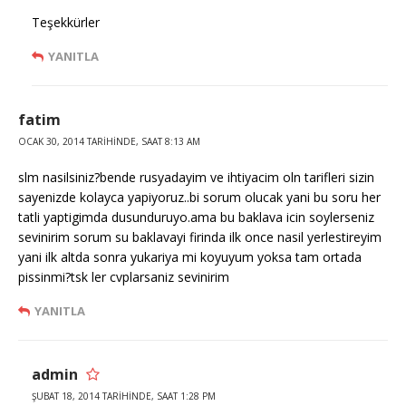
Teşekkürler
YANITLA
fatim
OCAK 30, 2014 TARIHINDE, SAAT 8:13 AM
slm nasilsiniz?bende rusyadayim ve ihtiyacim oln tarifleri sizin
sayenizde kolayca yapiyoruz..bi sorum olucak yani bu soru her
tatli yaptigimda dusunduruyo.ama bu baklava icin soylerseniz
sevinirim sorum su baklavayi firinda ilk once nasil yerlestireyim
yani ilk altda sonra yukariya mi koyuyum yoksa tam ortada
pissinmi?tsk ler cvplarsaniz sevinirim
YANITLA
admin
ŞUBAT 18, 2014 TARIHINDE, SAAT 1:28 PM