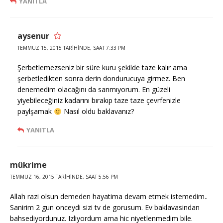
YANITLA
aysenur
TEMMUZ 15, 2015 TARIHINDE, SAAT 7:33 PM
Şerbetlemezseniz bir süre kuru şekilde taze kalır ama
şerbetledikten sonra derin dondurucuya girmez. Ben
denemedim olacağını da sanmıyorum. En güzeli
yiyebileceğiniz kadarını bırakıp taze taze çevrfenizle
paylşamak
Nasıl oldu baklavanız?
YANITLA
mükrime
TEMMUZ 16, 2015 TARIHINDE, SAAT 5:56 PM
Allah razi olsun demeden hayatima devam etmek istemedim..
Sanirim 2 gun onceydi sizi tv de gorusum. Ev baklavasindan
bahsediyordunuz. Izliyordum ama hic niyetlenmedim bile.