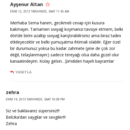
Ayşenur Altan
EKIM 12, 2013 TARIHINDE, SAAT 11:45 AM
Merhaba Sema hanım, gecikmeli cevap için kusura
bakmayın. Tamamen sıvıyağ koymanızı tavsiye etmem, belki
dörtde birini azaltıp sıvıyağ karıştırabilirsiniz ama biraz tadını
etkileyecektir ve belki yumuşatma ihtimali olabilir. Eğer özel
bir durumunuz yoksa bu kadar zahmete (yine de çok zor
değil, telaşlanmayın:) sadece tereyağı olsa daha güzel olur
kanaatindeyim. Kolay gelsin…Şimdiden hayırlı bayramlar
YANITLA
zehra
EKIM 14, 2013 TARIHINDE, SAAT 10:08 PM
Siz ve baklavaniz süpersiniz!!!
Belcika’dan saygilar ve sevgiler!!!
Zehra