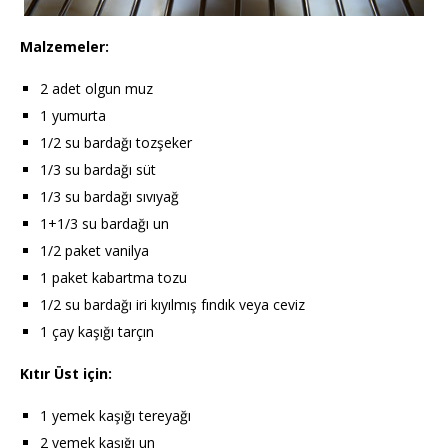
Malzemeler:
2 adet olgun muz
1 yumurta
1/2 su bardağı tozşeker
1/3 su bardağı süt
1/3 su bardağı sıvıyağ
1+1/3 su bardağı un
1/2 paket vanilya
1 paket kabartma tozu
1/2 su bardağı iri kıyılmış fındık veya ceviz
1 çay kaşığı tarçın
Kıtır Üst için:
1 yemek kaşığı tereyağı
2 yemek kaşığı un