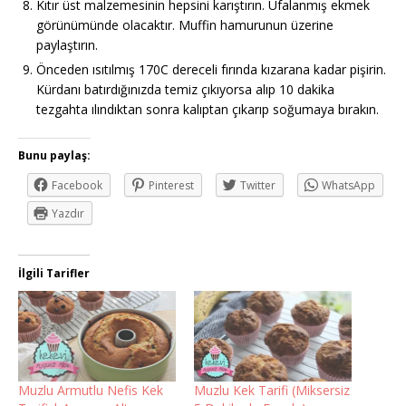
Kıtır üst malzemesinin hepsini karıştırın. Ufalanmış ekmek
görünümünde olacaktır. Muffin hamurunun üzerine
paylaştırın.
Önceden ısıtılmış 170C dereceli fırında kızarana kadar pişirin.
Kürdanı batırdığınızda temiz çıkıyorsa alıp 10 dakika
tezgahta ılındıktan sonra kalıptan çıkarıp soğumaya bırakın.
Bunu paylaş:
Facebook
Pinterest
Twitter
WhatsApp
Yazdır
İlgili Tarifler
Muzlu Armutlu Nefis Kek
Muzlu Kek Tarifi (Miksersiz