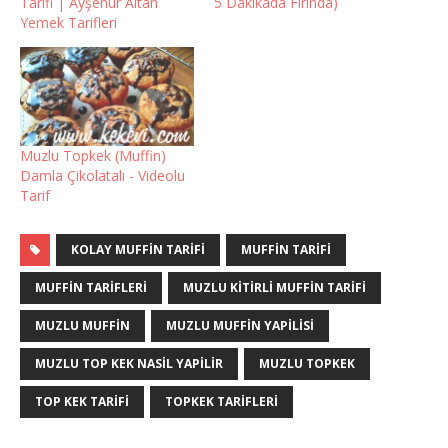
Tarifi | Ayşenur Altan
5 Dakikada Fırında)
Yemek Tarifleri
Muzlu Topkek (Muffin)
Damla Çikolatalı - Videolu
Tarif
KOLAY MUFFIN TARIFI
MUFFIN TARIFI
MUFFIN TARIFLERI
MUZLU KITIRLI MUFFIN TARIFI
MUZLU MUFFIN
MUZLU MUFFIN YAPILISI
MUZLU TOP KEK NASIL YAPILIR
MUZLU TOPKEK
TOP KEK TARIFI
TOPKEK TARIFLERI